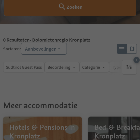
Zoeken
0
Resultaten
- Dolomietenregio Kronplatz
Aanbevelingen
Sorteren:
1
Südtirol Guest Pass
Beoordeling
Categorie
Type catering
1 actief 
Meer accommodatie
Hotels & Pensions in
Bed & Breakfa
Kronplatz
Kronplatz