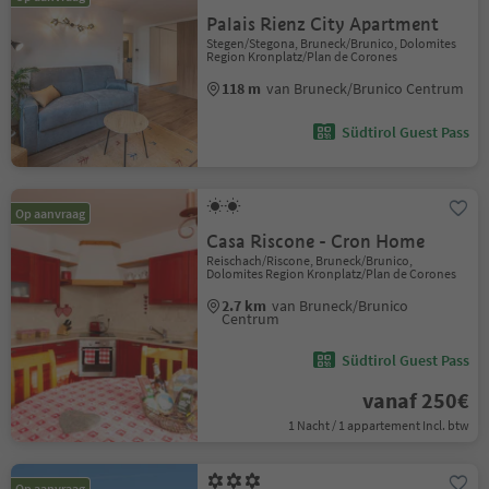
Palais Rienz City Apartment
Stegen/Stegona, Bruneck/Brunico, Dolomites
Region Kronplatz/Plan de Corones
118 m
van Bruneck/Brunico Centrum
Südtirol Guest Pass
Op aanvraag
Casa Riscone - Cron Home
Reischach/Riscone, Bruneck/Brunico,
Dolomites Region Kronplatz/Plan de Corones
2.7 km
van Bruneck/Brunico
Centrum
Südtirol Guest Pass
vanaf 250€
1 Nacht / 1 appartement Incl. btw
Op aanvraag