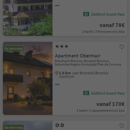
Südtirol Guest Pass
vanaf 78€
1 Nacht / 2 Personen Incl. btw
Op aanvraag
Apartment Obermair
Reischach/Riscone, Bruneck/Brunico,
Dolomites Region Kronplatz/Plan de Corones
1.8 km
van Bruneck/Brunico
Centrum
Südtirol Guest Pass
vanaf 170€
1 Nacht / 1 appartement Incl. btw
Op aanvraag