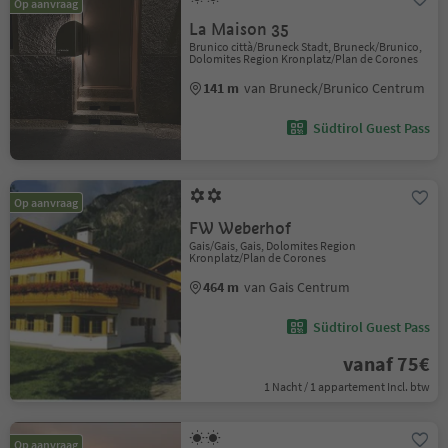
Op aanvraag
La Maison 35
Brunico città/Bruneck Stadt, Bruneck/Brunico,
Dolomites Region Kronplatz/Plan de Corones
141 m
van Bruneck/Brunico Centrum
Südtirol Guest Pass
Op aanvraag
FW Weberhof
Gais/Gais, Gais, Dolomites Region
Kronplatz/Plan de Corones
464 m
van Gais Centrum
Südtirol Guest Pass
vanaf 75€
1 Nacht / 1 appartement Incl. btw
Op aanvraag