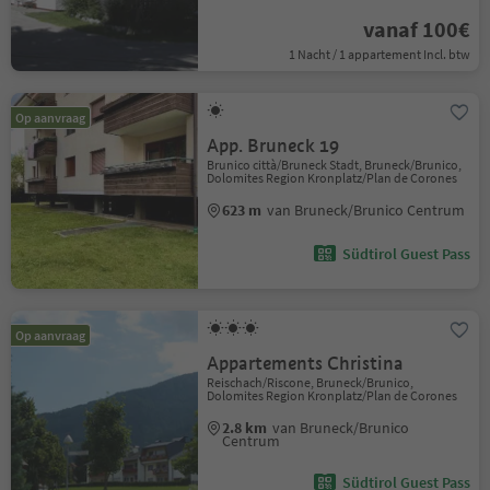
vanaf 100€
1 Nacht / 1 appartement Incl. btw
Op aanvraag
App. Bruneck 19
Brunico città/Bruneck Stadt, Bruneck/Brunico,
Dolomites Region Kronplatz/Plan de Corones
623 m
van Bruneck/Brunico Centrum
Südtirol Guest Pass
Op aanvraag
Appartements Christina
Reischach/Riscone, Bruneck/Brunico,
Dolomites Region Kronplatz/Plan de Corones
2.8 km
van Bruneck/Brunico
Centrum
Südtirol Guest Pass