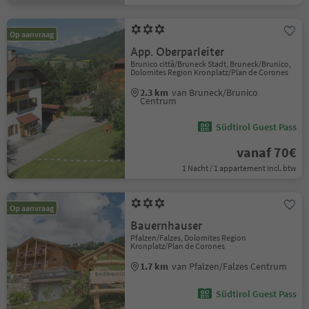
Op aanvraag
App. Oberparleiter
Brunico città/Bruneck Stadt, Bruneck/Brunico,
Dolomites Region Kronplatz/Plan de Corones
2.3 km
van Bruneck/Brunico
Centrum
Südtirol Guest Pass
vanaf 70€
1 Nacht / 1 appartement Incl. btw
Op aanvraag
Bauernhauser
Pfalzen/Falzes, Dolomites Region
Kronplatz/Plan de Corones
1.7 km
van Pfalzen/Falzes Centrum
Südtirol Guest Pass