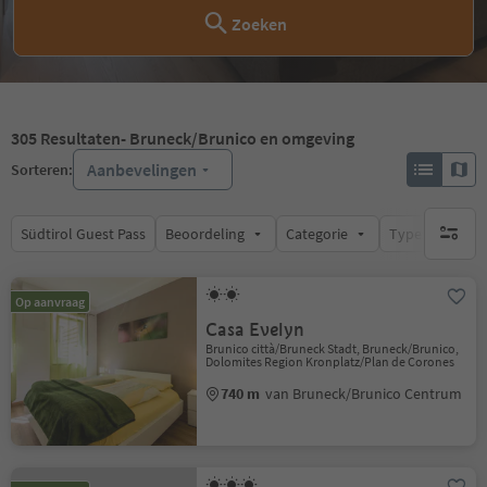
Zoeken
305
Resultaten
- Bruneck/Brunico en omgeving
Aanbevelingen
Sorteren:
Südtirol Guest Pass
Beoordeling
Categorie
Type catering
geen act
Op aanvraag
Casa Evelyn
Brunico città/Bruneck Stadt, Bruneck/Brunico,
Dolomites Region Kronplatz/Plan de Corones
740 m
van Bruneck/Brunico Centrum