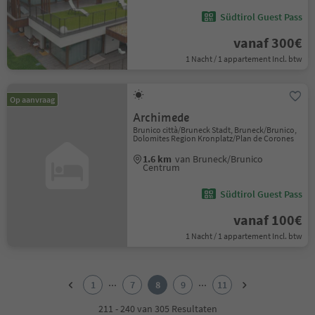
Südtirol Guest Pass
vanaf 300€
1 Nacht / 1 appartement Incl. btw
Op aanvraag
Archimede
Brunico città/Bruneck Stadt, Bruneck/Brunico,
Dolomites Region Kronplatz/Plan de Corones
1.6 km
van Bruneck/Brunico
Centrum
Südtirol Guest Pass
vanaf 100€
1 Nacht / 1 appartement Incl. btw
1
2
...
...
1
7
8
9
11
3
4
211 - 240 van 305 Resultaten