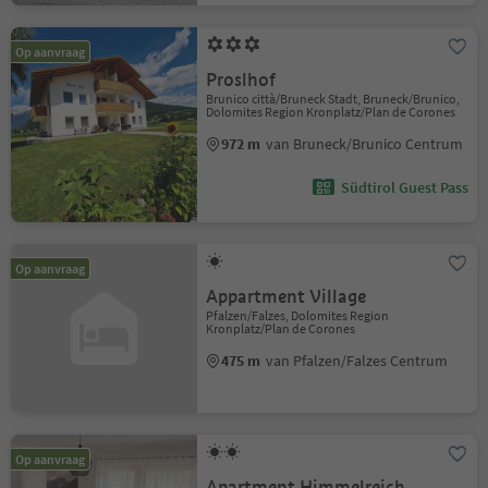
Op aanvraag
Proslhof
Brunico città/Bruneck Stadt, Bruneck/Brunico,
Dolomites Region Kronplatz/Plan de Corones
972 m
van Bruneck/Brunico Centrum
Südtirol Guest Pass
Op aanvraag
Appartment Village
Pfalzen/Falzes, Dolomites Region
Kronplatz/Plan de Corones
475 m
van Pfalzen/Falzes Centrum
Op aanvraag
Apartment Himmelreich