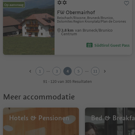
Op aanvraag
FW Obermairhof
Reischach/Riscone, Bruneck/Brunico,
Dolomites Region Kronplatz/Plan de Corones
2.8 km
van Bruneck/Brunico
Centrum
Südtirol Guest Pass
1
2
...
...
1
3
4
5
11
3
4
91 - 120 van 305 Resultaten
5
6
Meer accommodatie
7
8
9
10
Hotels & Pensionen
Bed & Breakfa
11