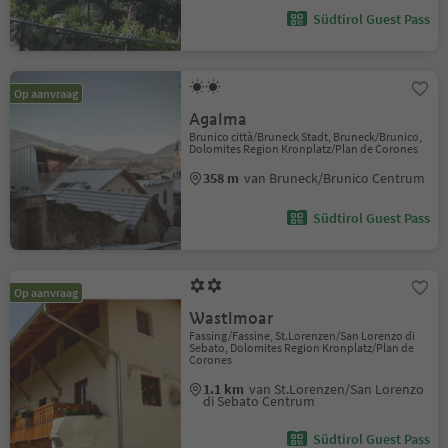
Südtirol Guest Pass
Op aanvraag
Agalma
Brunico città/Bruneck Stadt, Bruneck/Brunico,
Dolomites Region Kronplatz/Plan de Corones
358 m
van Bruneck/Brunico Centrum
Südtirol Guest Pass
Op aanvraag
Wastlmoar
Fassing/Fassine, St.Lorenzen/San Lorenzo di
Sebato, Dolomites Region Kronplatz/Plan de
Corones
1.1 km
van St.Lorenzen/San Lorenzo
di Sebato Centrum
Südtirol Guest Pass