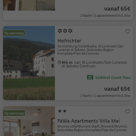
vanaf 65€
1 Nacht / 1 appartement Incl. btw
Op aanvraag
Hofrichter
Sonnenburg/Castelbadia, St.Lorenzen/San
Lorenzo di Sebato, Dolomites Region
Kronplatz/Plan de Corones
866 m
van St.Lorenzen/San Lorenzo
di Sebato Centrum
Südtirol Guest Pass
vanaf 65€
1 Nacht / 1 appartement Incl. btw
Op aanvraag
FaWa Apartments Villa Mai
Brunico città/Bruneck Stadt, Bruneck/Brunico,
Dolomites Region Kronplatz/Plan de Corones