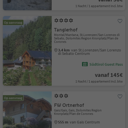
1 Nacht / 1 appartement Incl. btw
Op aanvraag
Tanglerhof
Montal/Mantana, St.Lorenzen/San Lorenzo di
Sebato, Dolomites Region Kronplatz/Plan de
Corones
3.4 km
van St.Lorenzen/San Lorenzo
di Sebato Centrum
Südtirol Guest Pass
vanaf 145€
1 Nacht / 1 appartement Incl. btw
Op aanvraag
FW Ortnerhof
Gais/Gais, Gais, Dolomites Region
Kronplatz/Plan de Corones
555 m
van Gais Centrum