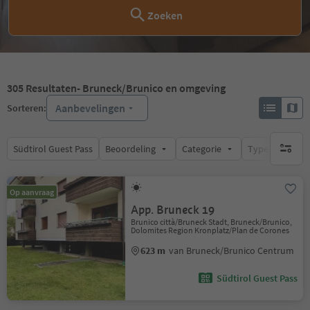
Zoeken
305
Resultaten
- Bruneck/Brunico en omgeving
Aanbevelingen
Sorteren:
Südtirol Guest Pass
Beoordeling
Categorie
Type catering
geen act
Op aanvraag
App. Bruneck 19
Brunico città/Bruneck Stadt, Bruneck/Brunico,
Dolomites Region Kronplatz/Plan de Corones
623 m
van Bruneck/Brunico Centrum
Südtirol Guest Pass