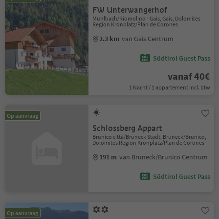
FW Unterwangerhof
Mühlbach/Riomolino - Gais, Gais, Dolomites
Region Kronplatz/Plan de Corones
2.3 km
van Gais Centrum
Südtirol Guest Pass
vanaf 40€
1 Nacht / 1 appartement Incl. btw
Op aanvraag
Schlossberg Appart
Brunico città/Bruneck Stadt, Bruneck/Brunico,
Dolomites Region Kronplatz/Plan de Corones
191 m
van Bruneck/Brunico Centrum
Südtirol Guest Pass
Op aanvraag