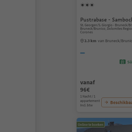
Pustrabase - Samboc
St. Georgen/S. Giorgio - Bruneck/B
Bruneck/Brunico, Dolomites Regio
Corones
2.3 km
van Bruneck/Bruni
Sü
vanaf
96€
1 Nacht / 1
appartement
Beschikbaa
Incl. btw
Online te boeken