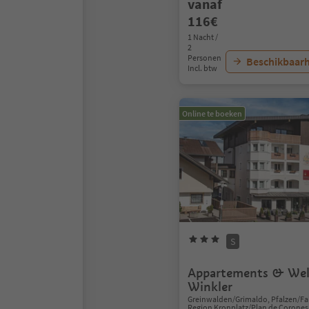
vanaf
116€
1 Nacht /
2
Personen
Beschikbaarh
Incl. btw
Online te boeken
S
Appartements & Wel
Winkler
Greinwalden/Grimaldo, Pfalzen/Fa
Region Kronplatz/Plan de Corones