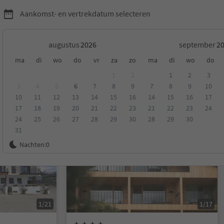
Aankomst- en vertrekdatum selecteren
augustus
september
ma
di
wo
do
vr
za
zo
ma
di
wo
do
runico en omgeving
1
2
1
2
3
3
4
5
6
7
8
9
7
8
9
10
10
11
12
13
14
15
16
14
15
16
17
eling
Categorie
Type catering
Duurzame accommodatie
17
18
19
20
21
22
23
21
22
23
24
24
25
26
27
28
29
30
28
29
30
31
Online te boeken
Nachten:
0
1/21
1/17