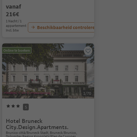
vanaf
216€
1 Nacht / 1
appartement
Beschikbaarheid controleren
Incl. btw
Online te boeken
1/70
S
Hotel Bruneck
City.Design.Apartments.
Brunico città/Bruneck Stadt, Bruneck/Brunico,
Dolomites Region Kronplatz/Plan de Corones