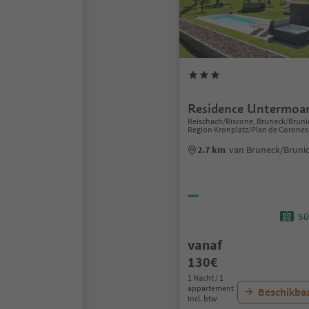
Residence Untermoa
Reischach/Riscone, Bruneck/Bruni
Region Kronplatz/Plan de Corones
2.7 km
van Bruneck/Bruni
Sü
vanaf
130€
1 Nacht / 1
appartement
Beschikbaa
Incl. btw