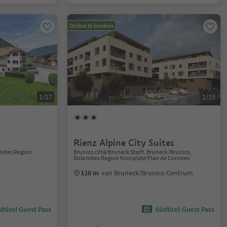
Online te boeken
1/17
1/15
Rienz Alpine City Suites
omites Region
Brunico città/Bruneck Stadt, Bruneck/Brunico,
Dolomites Region Kronplatz/Plan de Corones
128 m
van Bruneck/Brunico Centrum
dtirol Guest Pass
Südtirol Guest Pass