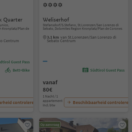
k Quarter
Weliserhof
runico,
Stefansdorf/S.Stefano, St.Lorenzen/San Lorenzo di
n Kronplatz/Plan de
Sebato, Dolomites Region Kronplatz/Plan de Corones
3.1 km
van St.Lorenzen/San Lorenzo di
co Centrum
Sebato Centrum
dtirol Guest Pass
Bett+Bike
Südtirol Guest Pass
vanaf
80€
1 Nacht / 1
appartement
rheid controleren
Beschikbaarheid controleren
Incl. btw
Op aanvraag