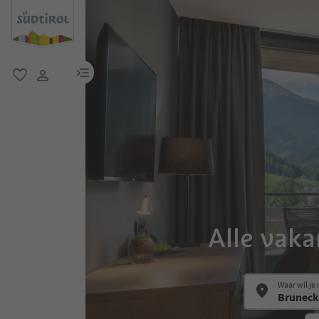
menulink
favoriet
gebruikerslink
Alle vak
Waar wil je