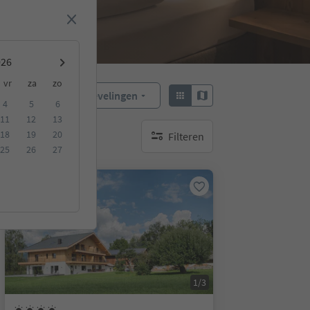
vr
za
zo
Aanbevelingen
Sorteren:
4
5
6
11
12
13
18
19
20
Filteren
geen actieve filters
25
26
27
Online te boeken
1/3