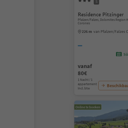
S
Residence Pitzinger
Pfalzen/Falzes, Dolomites Region 
Corones
226 m
van Pfalzen/Falzes
Sü
vanaf
80€
1 Nacht / 1
appartement
Beschikbaa
Incl. btw
Online te boeken