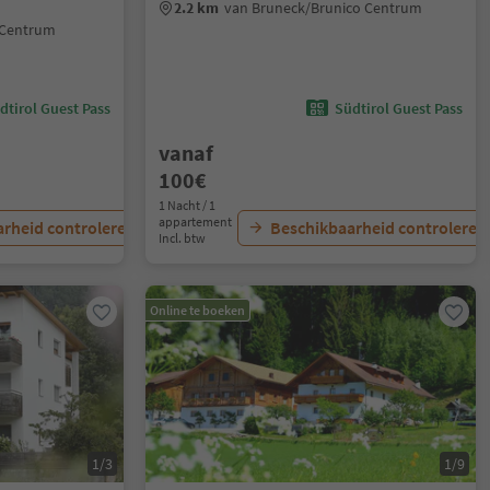
2.2 km
van Bruneck/Brunico Centrum
 Centrum
dtirol Guest Pass
Südtirol Guest Pass
vanaf
100€
1 Nacht / 1
appartement
rheid controleren
Beschikbaarheid controleren
Incl. btw
Online te boeken
1/3
1/9