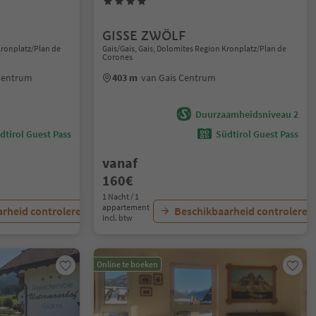
GISSE ZWÖLF
Kronplatz/Plan de
Gais/Gais, Gais, Dolomites Region Kronplatz/Plan de
Corones
 Centrum
403 m
van Gais Centrum
Duurzaamheidsniveau 2
dtirol Guest Pass
Südtirol Guest Pass
vanaf
160€
1 Nacht / 1
appartement
rheid controleren
Beschikbaarheid controleren
Incl. btw
Online te boeken