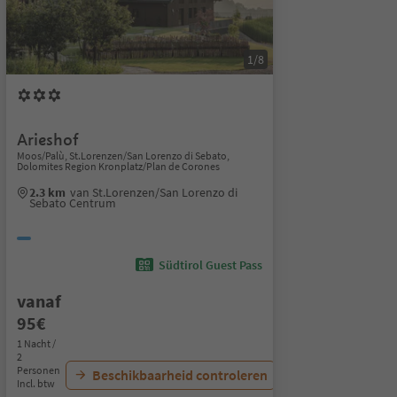
1/8
Arieshof
Moos/Palù, St.Lorenzen/San Lorenzo di Sebato,
Dolomites Region Kronplatz/Plan de Corones
2.3 km
van St.Lorenzen/San Lorenzo di
Sebato Centrum
Südtirol Guest Pass
vanaf
95€
1 Nacht /
2
Personen
Beschikbaarheid controleren
Incl. btw