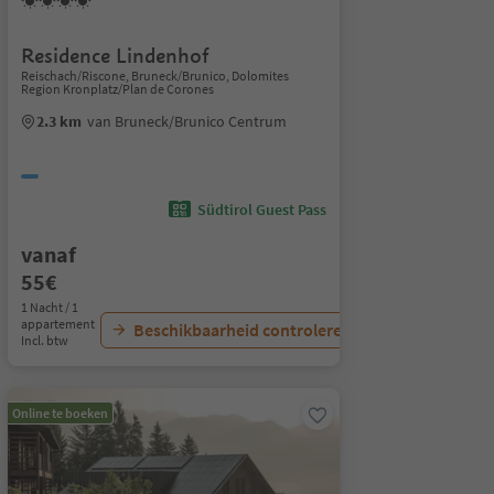
Residence Lindenhof
Reischach/Riscone, Bruneck/Brunico, Dolomites
Region Kronplatz/Plan de Corones
2.3 km
van Bruneck/Brunico Centrum
Südtirol Guest Pass
vanaf
55€
1 Nacht / 1
appartement
Beschikbaarheid controleren
Incl. btw
Online te boeken