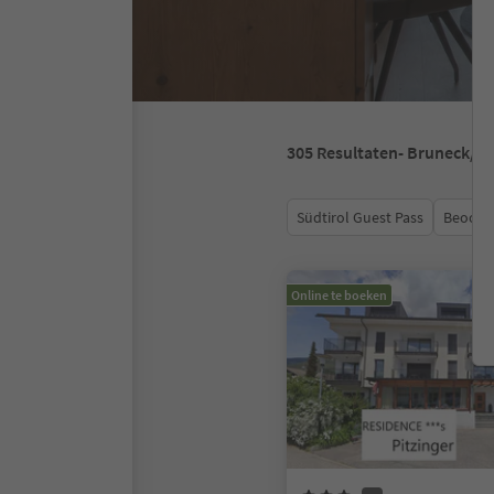
305
Resultaten
- Bruneck/B
Südtirol Guest Pass
Beoord
Online te boeken