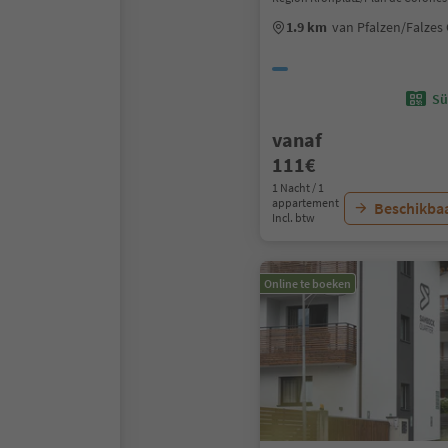
1.9 km
van Pfalzen/Falzes
Sü
vanaf
111€
1 Nacht / 1
appartement
Beschikbaa
Incl. btw
Online te boeken