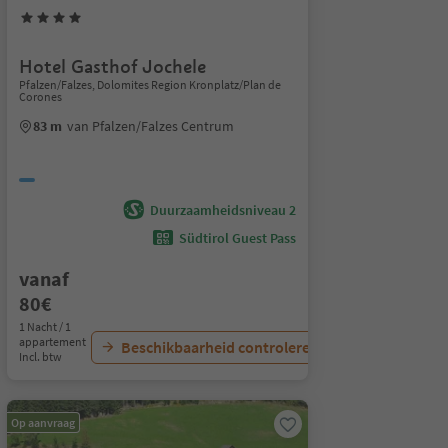
Hotel Gasthof Jochele
Pfalzen/Falzes, Dolomites Region Kronplatz/Plan de
Corones
83 m
van Pfalzen/Falzes Centrum
Duurzaamheidsniveau 2
Südtirol Guest Pass
vanaf
80€
1 Nacht / 1
appartement
Beschikbaarheid controleren
Incl. btw
Op aanvraag