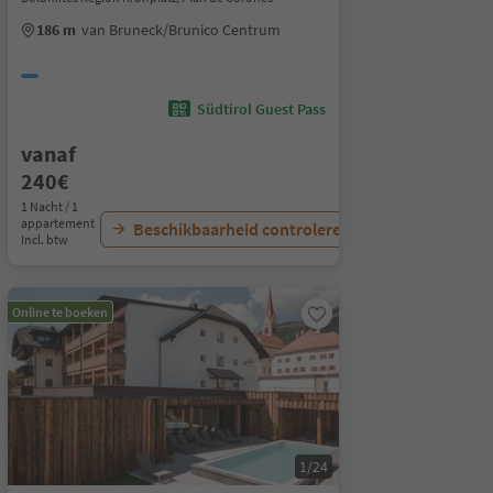
186 m
van Bruneck/Brunico Centrum
Südtirol Guest Pass
vanaf
240€
1 Nacht / 1
appartement
Beschikbaarheid controleren
Incl. btw
Online te boeken
1/24