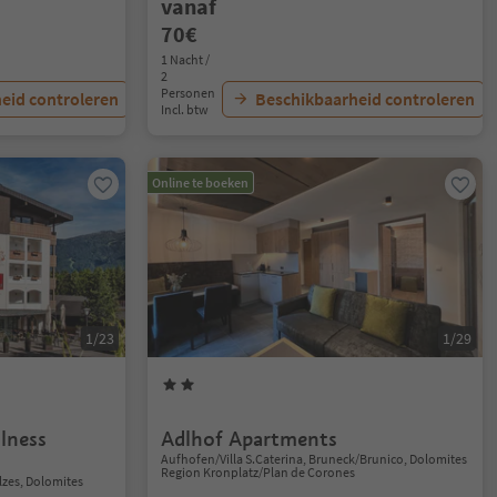
vanaf
70€
1 Nacht /
2
Personen
eid controleren
Beschikbaarheid controleren
Incl. btw
Online te boeken
1/23
1/29
lness
Adlhof Apartments
Aufhofen/Villa S.Caterina, Bruneck/Brunico, Dolomites
Region Kronplatz/Plan de Corones
lzes, Dolomites