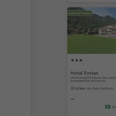
Online te boeken
Hotel Enzian
Uttenheim/Villa Ottone, Gais, Dol
Kronplatz/Plan de Corones
2.8 km
van Gais Centrum
Sü