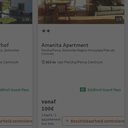
1/26
1/8
rhof
Amanita Apartment
co, Dolomites
Percha/Perca, Dolomites Region Kronplatz/Plan de
Corones
co Centrum
263 m
van Percha/Perca Centrum
dtirol Guest Pass
Südtirol Guest Pass
vanaf
100€
1 Nacht / 1
appartement
rheid controleren
Beschikbaarheid controleren
Incl. btw