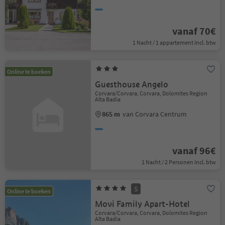
vanaf 70€
1 Nacht / 1 appartement Incl. btw
Online te boeken
Guesthouse Angelo
Corvara/Corvara, Corvara, Dolomites Region
Alta Badia
865 m
van Corvara Centrum
vanaf 96€
1 Nacht / 2 Personen Incl. btw
S
Online te boeken
Movi Family Apart-Hotel
Corvara/Corvara, Corvara, Dolomites Region
Alta Badia