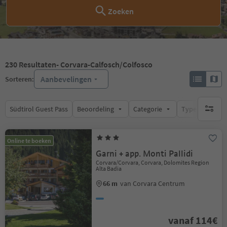
Zoeken
230
Resultaten
- Corvara-Calfosch/Colfosco
Aanbevelingen
Sorteren:
Südtirol Guest Pass
Beoordeling
Categorie
Type catering
geen act
Online te boeken
Garni + app. Monti Pallidi
Corvara/Corvara, Corvara, Dolomites Region
Alta Badia
66 m
van Corvara Centrum
vanaf 114€