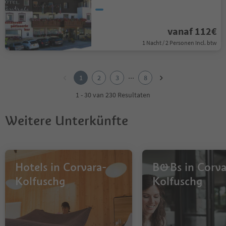
vanaf 112€
1 Nacht / 2 Personen Incl. btw
1
2
...
1
2
3
8
3
4
1 - 30 van 230 Resultaten
5
6
Weitere Unterkünfte
7
8
Hotels in Corvara-
B&Bs in Corva
Kolfuschg
Kolfuschg