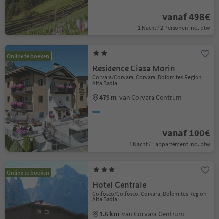
vanaf 498€
1 Nacht / 2 Personen Incl. btw
Online te boeken
Residence Ciasa Morin
Corvara/Corvara, Corvara, Dolomites Region
Alta Badia
479 m
van Corvara Centrum
vanaf 100€
1 Nacht / 1 appartement Incl. btw
Online te boeken
Hotel Centrale
Colfosco/Colfosco, Corvara, Dolomites Region
Alta Badia
1.6 km
van Corvara Centrum