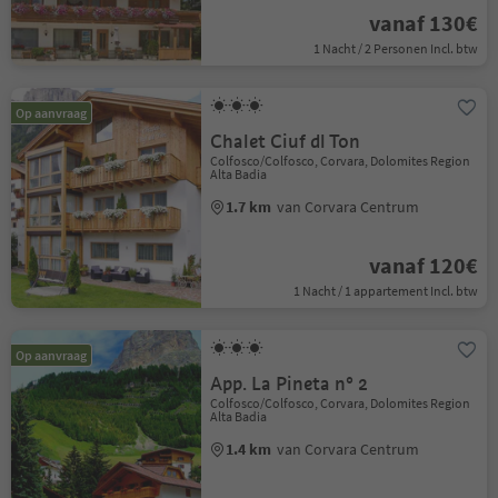
vanaf 130€
1 Nacht / 2 Personen Incl. btw
Op aanvraag
Chalet Ciuf dl Ton
Colfosco/Colfosco, Corvara, Dolomites Region
Alta Badia
1.7 km
van Corvara Centrum
vanaf 120€
1 Nacht / 1 appartement Incl. btw
Op aanvraag
App. La Pineta n° 2
Colfosco/Colfosco, Corvara, Dolomites Region
Alta Badia
1.4 km
van Corvara Centrum