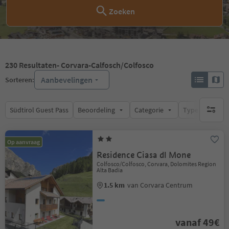
Zoeken
230
Resultaten
- Corvara-Calfosch/Colfosco
Aanbevelingen
Sorteren:
Südtirol Guest Pass
Beoordeling
Categorie
Type catering
geen act
Op aanvraag
Residence Ciasa dl Mone
Colfosco/Colfosco, Corvara, Dolomites Region
Alta Badia
1.5 km
van Corvara Centrum
vanaf 49€