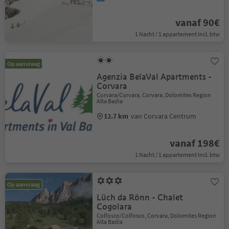
vanaf 90€
1 Nacht / 1 appartement Incl. btw
Op aanvraag
Agenzia BelaVal Apartments -
Corvara
Corvara/Corvara, Corvara, Dolomites Region
Alta Badia
12.7 km
van Corvara Centrum
vanaf 198€
1 Nacht / 1 appartement Incl. btw
Op aanvraag
Lüch da Rönn - Chalet
Cogolara
Colfosco/Colfosco, Corvara, Dolomites Region
Alta Badia