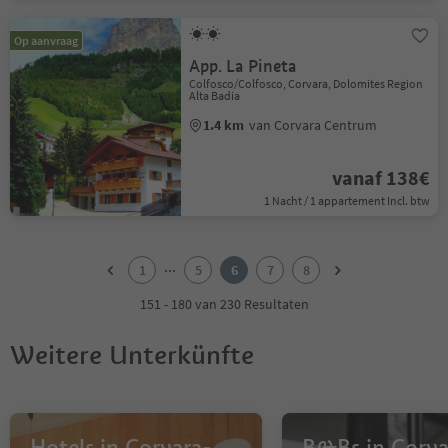
Op aanvraag
App. La Pineta
Colfosco/Colfosco, Corvara, Dolomites Region
Alta Badia
1.4 km
van Corvara Centrum
vanaf 138€
1 Nacht / 1 appartement Incl. btw
1
2
...
1
5
6
7
8
3
4
151 - 180 van 230 Resultaten
5
6
Weitere Unterkünfte
7
8
Hotels in Corvara-
B&Bs in Corva