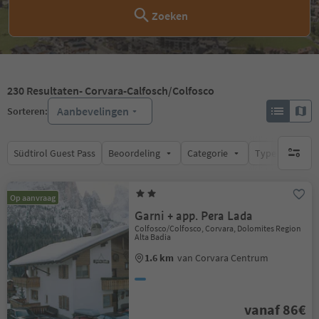
Zoeken
230
Resultaten
- Corvara-Calfosch/Colfosco
Aanbevelingen
Sorteren:
Südtirol Guest Pass
Beoordeling
Categorie
Type catering
geen act
Op aanvraag
Garni + app. Pera Lada
Colfosco/Colfosco, Corvara, Dolomites Region
Alta Badia
1.6 km
van Corvara Centrum
vanaf 86€