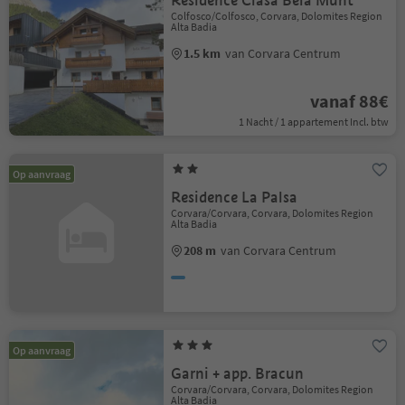
Residence Ciasa Bela Munt
Colfosco/Colfosco, Corvara, Dolomites Region
Alta Badia
1.5 km
van Corvara Centrum
vanaf 88€
1 Nacht / 1 appartement Incl. btw
Op aanvraag
Residence La Palsa
Corvara/Corvara, Corvara, Dolomites Region
Alta Badia
208 m
van Corvara Centrum
Op aanvraag
Garni + app. Bracun
Corvara/Corvara, Corvara, Dolomites Region
Alta Badia