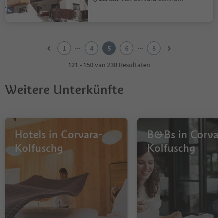
1
2
...
...
1
4
5
6
8
3
4
121 - 150 van 230 Resultaten
5
6
Weitere Unterkünfte
7
8
Hotels in Corvara-
B&Bs in Corva
Kolfuschg
Kolfuschg