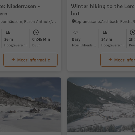
e: Niederrasen -
Winter hiking to the Ler
ern
hut
Nove Case/Neunhäusern, Rasen-Antholz/Rasun Anterselva, Dolomites Region Kronplatz/Plan de Corones
26 m
0h:45 Min
Easy
243 m
1h:
Hoogteverschil
Duur
Moeilijkheidsgraad
Hoogteverschil
Du
Meer informatie
Meer info