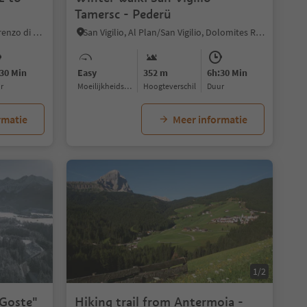
Tamersc - Pederü
Onies/Onach, St.Lorenzen/San Lorenzo di Sebato, Dolomites Region Kronplatz/Plan de Corones
San Vigilio, Al Plan/San Vigilio, Dolomites Region Kronplatz/Plan de Corones
30 Min
Easy
352 m
6h:30 Min
ur
Moeilijkheidsgraad
Hoogteverschil
Duur
rmatie
Meer informatie
1/2
 Goste"
Hiking trail from Antermoia -