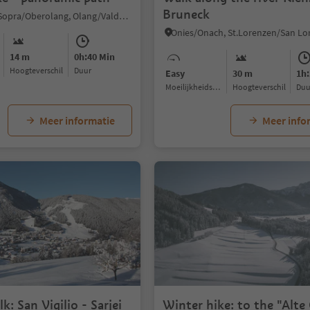
Bruneck
Valdaora di Sopra/Oberolang, Olang/Valdaora, Dolomites Region Kronplatz/Plan de Corones
14 m
0h:40 Min
Hoogteverschil
Duur
Easy
30 m
1h:
Moeilijkheidsgraad
Hoogteverschil
Du
Meer informatie
Meer info
k: San Vigilio - Sarjei
Winter hike: to the "Alte