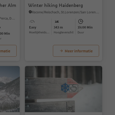
cher Alm
Winter hiking Haidenberg
Riscone/Reischach, St.Lorenzen/San Lorenzo di Sebato, Dolomites Region Kronplatz/Plan de Corones
Sopranessano/Aschbach, Percha/Perca, Dolomites Region Kronplatz/Plan de Corones
Easy
343 m
1h:00 Min
Moeilijkheidsgraad
Hoogteverschil
Duur
00 Min
ur
rmatie
Meer informatie