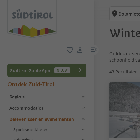
Dolomiete
Winte
menulink
Ontdek de ser
favoriet
gebruikerslink
schoonheid va
Südtirol Guide App
NIEUW
43
Resultaten
Ontdek Zuid-Tirol
Regio's
Accommodaties
Belevenissen en evenementen
Sportieve activiteiten
In de natuur