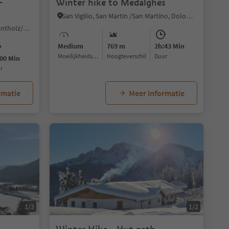
-
Winter hike to Medalghes
San Vigilio, San Martin /San Martino, Dolomites Region Kronplatz/Plan de Corones
Nove Case/Neunhäusern, Rasen-Antholz/Rasun Anterselva, Dolomites Region Kronplatz/Plan de Corones
Medium
769 m
2h:43 Min
Moeilijkheidsgraad
Hoogteverschil
Duur
00 Min
ur
rmatie
Meer informatie
1/3
1/2