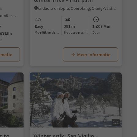
Winter Hike - Hut path
Valdaora di Sopra/Oberolang, Olang/Valdaora, Dolomites Region Kronplatz/Plan de Corones
Chienes/Kiens, Kiens/Chienes, Dolomites Region Kronplatz/Plan de Corones
Easy
291 m
1h:07 Min
Moeilijkheidsgraad
Hoogteverschil
Duur
43 Min
ur
rmatie
Meer informatie
1/2
z to
Winter walk: San Vigilio -