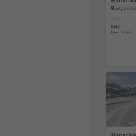
Winter wa
Easy
Moeilijkheidsgraad
Winter hi