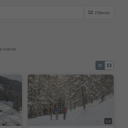
Filteren
geen actieve filters
e rust en
1/2