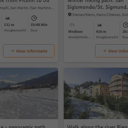
lk from Picolin to Ju
Winter hiking path: San
Sigismondo/St. Sigmund
Longiarù/Campill, San Martin /San Martino, Dolomites Region Kronplatz/Plan de Corones
butterfly trail
532 m
1h:48 Min
Hoogteverschil
Duur
Medium
418 m
2h:
Moeilijkheidsgraad
Hoogteverschil
Du
Meer informatie
Meer info
ke - panoramic path
Walk along the river Rien