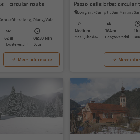
e - circular route
Passo delle Erbe: circular t
Valdaora di Sopra/Oberolang, Olang/Valdaora, Dolomites Region Kronplatz/Plan de Corones
Medium
284 m
1h:
Moeilijkheidsgraad
Hoogteverschil
Du
62 m
0h:39 Min
Hoogteverschil
Duur
Meer informatie
Meer info