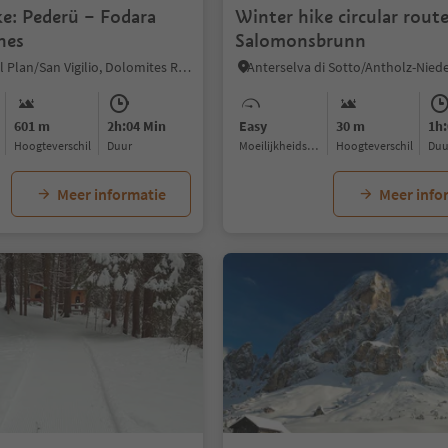
ke: Pederü – Fodara
Winter hike circular rout
nes
Salomonsbrunn
San Vigilio, Al Plan/San Vigilio, Dolomites Region Kronplatz/Plan de Corones
601 m
2h:04 Min
Easy
30 m
1h:
Hoogteverschil
Duur
Moeilijkheidsgraad
Hoogteverschil
Du
Meer informatie
Meer info