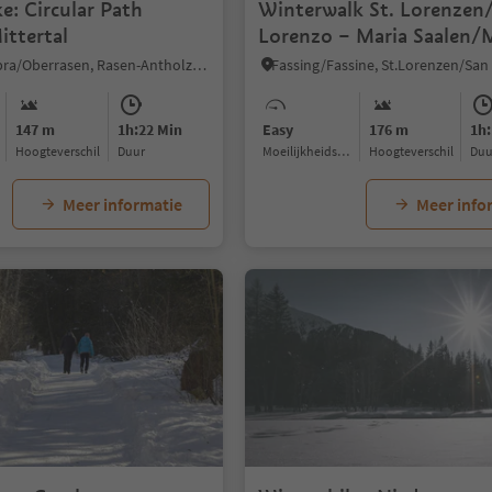
e: Circular Path
Winterwalk St. Lorenzen
ittertal
Lorenzo – Maria Saalen/
Sares
Rasun di Sopra/Oberrasen, Rasen-Antholz/Rasun Anterselva, Dolomites Region Kronplatz/Plan de Corones
147 m
1h:22 Min
Easy
176 m
1h:
Hoogteverschil
Duur
Moeilijkheidsgraad
Hoogteverschil
Du
Meer informatie
Meer info