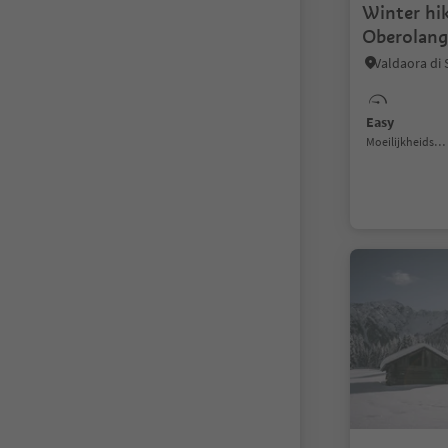
Winter hik
Oberolang
Easy
Moeilijkheidsgraad