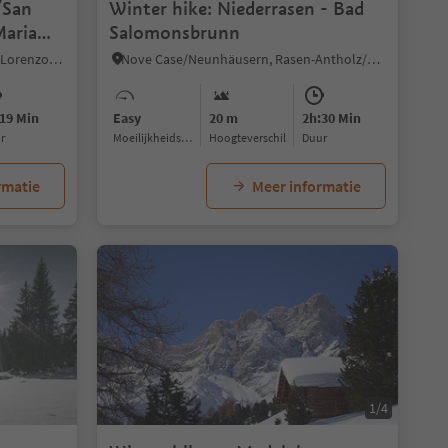
/San
Winter hike: Niederrasen - Bad
Maria
Salomonsbrunn
Fassing/Fassine, St.Lorenzen/San Lorenzo di Sebato, Dolomites Region Kronplatz/Plan de Corones
Nove Case/Neunhäusern, Rasen-Antholz/Rasun Anterselva, Dolomites Region Kronplatz/Plan de Corones
19 Min
Easy
20 m
2h:30 Min
ur
Moeilijkheidsgraad
Hoogteverschil
Duur
rmatie
Meer informatie
1/4