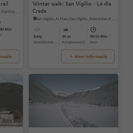
rail
Winter walk: San Vigilio - Lé dla
Creda
Longiarù/Campill, San Martin /San Martino, Dolomites Region Kronplatz/Plan de Corones
San Vigilio, Al Plan/San Vigilio, Dolomites Region Kronplatz/Plan de Corones
40 Min
ur
Easy
96 m
0h:55 Min
Moeilijkheidsgraad
Hoogteverschil
Duur
rmatie
Meer informatie