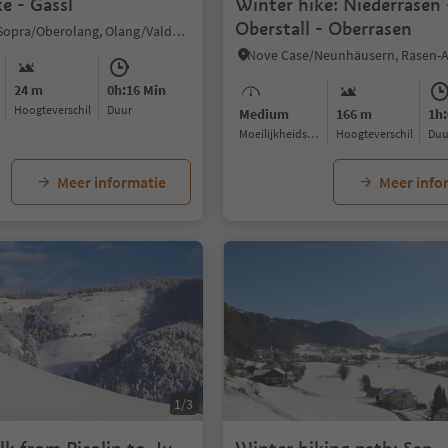
e - Gassl
Winter hike: Niederrasen 
Oberstall - Oberrasen
Valdaora di Sopra/Oberolang, Olang/Valdaora, Dolomites Region Kronplatz/Plan de Corones
24 m
0h:16 Min
Hoogteverschil
Duur
Medium
166 m
1h:
Moeilijkheidsgraad
Hoogteverschil
Du
Meer informatie
Meer info
1/3