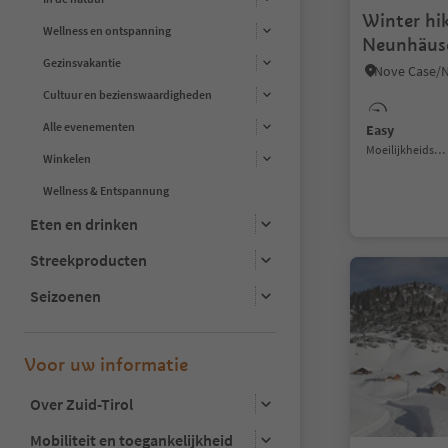
Winter hik
Wellness en ontspanning
Neunhäus
Gezinsvakantie
Cultuur en bezienswaardigheden
Alle evenementen
Easy
Moeilijkheidsgraad
Winkelen
Wellness & Entspannung
Eten en drinken
Streekproducten
Seizoenen
Voor uw informatie
Over Zuid-Tirol
Mobiliteit en toegankelijkheid