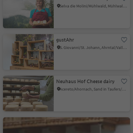
Selva die Molini/Mühlwald, Mühlwald/Selva dei Molini, Ahrntal/Valle Aurina
gustAhr
S. Giovanni/St. Johann, Ahrntal/Valle Aurina, Ahrntal/Valle Aurina
Neuhaus Hof Cheese dairy
Acereto/Ahornach, Sand in Taufers/Campo Tures, Ahrntal/Valle Aurina
Hochgruberhof cheese
dairy