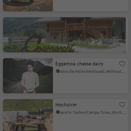
Goasroscht - Farm store
Caminata di Tures/Kematen, Sand in Taufers/Campo Tures, Ahrntal/Valle Aurina
Eggemoa cheese dairy
Selva die Molini/Mühlwald, Mühlwald/Selva dei Molini, Ahrntal/Valle Aurina
Hochzirm
Sand in Taufers/Campo Tures, Ahrntal/Valle Aurina