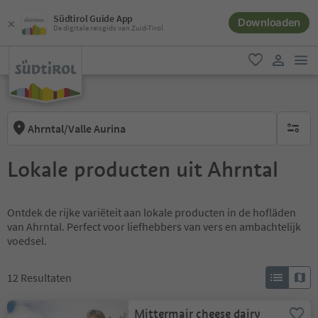
Südtirol Guide App
Downloaden
De digitale reisgids van Zuid-Tirol
men
favoriet
gebruike
Ahrntal/Valle Aurina
geen act
Lokale producten uit Ahrntal
Ontdek de rijke variëteit aan lokale producten in de hofläden
van Ahrntal. Perfect voor liefhebbers van vers en ambachtelijk
voedsel.
12
Resultaten
Mittermair cheese dairy