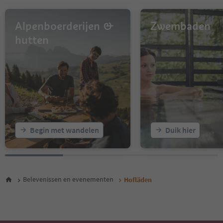
Alpenboerderijen &
Zwembaden
hutten
Begin met wandelen
Duik hier
Belevenissen en evenementen
Hofläden