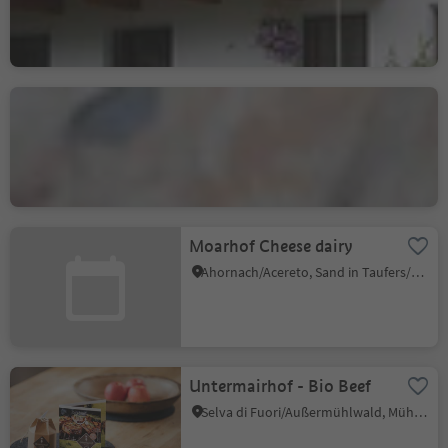
Selva die Molini/Mühlwald, Mühlwald/Selva dei Molini, Ahrntal/Valle Aurina
Moarhof Cheese dairy
Acereto/Ahornach, Sand in Taufers/Campo Tures, Ahrntal/Valle Aurina
Moarhof Cheese dairy
Ahornach/Acereto, Sand in Taufers/Campo Tures, Ahrntal/Valle Aurina
Untermairhof - Bio Beef
Selva di Fuori/Außermühlwald, Mühlwald/Selva dei Molini, Ahrntal/Valle Aurina