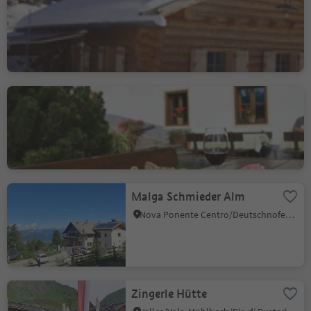
Ciaulonch Hut
S.Cristina Gherdëina/S.Cristina Val Gardena/S.Cristina Gherdëina/St.Christina in Gröden, S.Crestina Gherdëina/Santa Cristina Val Gardana, Dolomites Region Val Gardena
Jausenstation Braunhof
Smudres/Schmuders, Pfitsch/Val di Vizze, Sterzing/Vipiteno and environs
Malga Schmieder Alm
Nova Ponente Centro/Deutschnofen Dorf, Deutschnofen/Nova Ponente, Dolomites Region Eggental
Zingerle Hütte