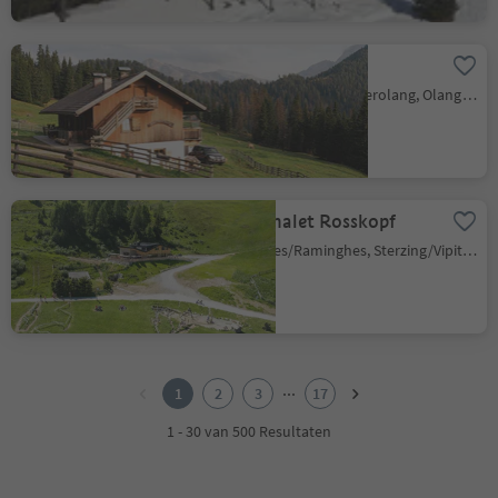
Brunst Alm
Valdaora di Sopra/Oberolang, Olang/Valdaora, Dolomites Region Kronplatz/Plan de Corones
Alpin Chalet Rosskopf
Raminges/Raminghes, Sterzing/Vipiteno, Sterzing/Vipiteno and environs
1
2
...
1
2
3
17
3
4
1 - 30 van 500 Resultaten
5
6
7