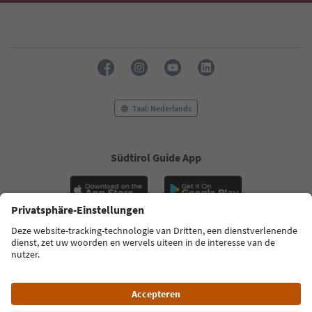
Taal: Nederlands
Südtirol Guide App
FAQ
Contactgegevens
Pers
MICE
Privacybeleid
Algemene voorwaarden
Impressum
Cookiebeleid
Over ons
Toegankelijkheid
South Tyrol B2B