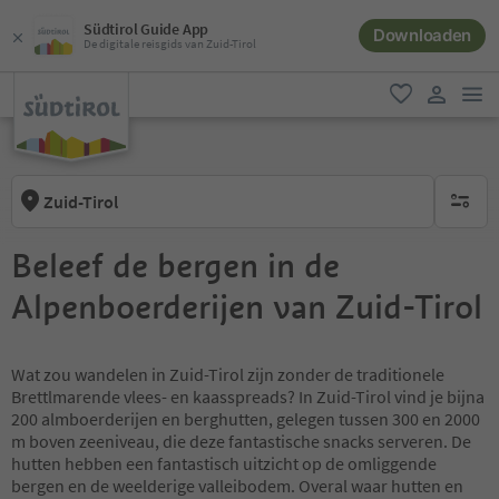
Südtirol Guide App
Downloaden
De digitale reisgids van Zuid-Tirol
men
favoriet
gebruike
Zuid-Tirol
geen act
Beleef de bergen in de
Alpenboerderijen van Zuid-Tirol
Wat zou wandelen in Zuid-Tirol zijn zonder de traditionele
Brettlmarende vlees- en kaasspreads? In Zuid-Tirol vind je bijna
200 almboerderijen en berghutten, gelegen tussen 300 en 2000
m boven zeeniveau, die deze fantastische snacks serveren. De
hutten hebben een fantastisch uitzicht op de omliggende
bergen en de weelderige valleibodem. Overal waar hutten en