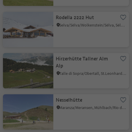
Rodella 2222 Hut
Selva/Sëlva/Wolkenstein/Sëlva, Sëlva/Selva di Val Gardena, Dolomites Region Val Gardena
Hirzerhütte Tallner Alm
Alp
Talle di Sopra/Obertall, St.Leonhard in Passeier/San Leonardo in Passiria, Meran/Merano and environs
Nesselhütte
Maranza/Meransen, Mühlbach/Rio di Pusteria, Brixen/Bressanone and environs