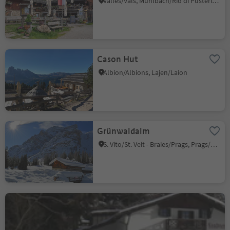
Valles/Vals, Mühlbach/Rio di Pusteria, Brixen/Bressanone and environs
Cason Hut
Albion/Albions, Lajen/Laion
Grünwaldalm
S. Vito/St. Veit - Braies/Prags, Prags/Braies, Dolomites Region 3 Zinnen
Leadner Alm Alpine hut
Verano/Vöran, Vöran/Verano, Meran/Merano and environs