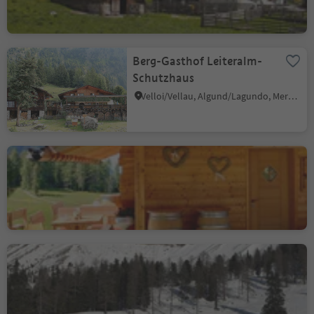
Berg-Gasthof Leiteralm-
Schutzhaus
Velloi/Vellau, Algund/Lagundo, Meran/Merano and environs
Malga Heualm
Alpe di Siusi/Seiseralm, Kastelruth/Castelrotto, Dolomites Region Seiser Alm
Skihut Messner Joch
Tires/Tiers, Tiers am Rosengarten/Tires al Catinaccio, Dolomites Region Seiser Alm