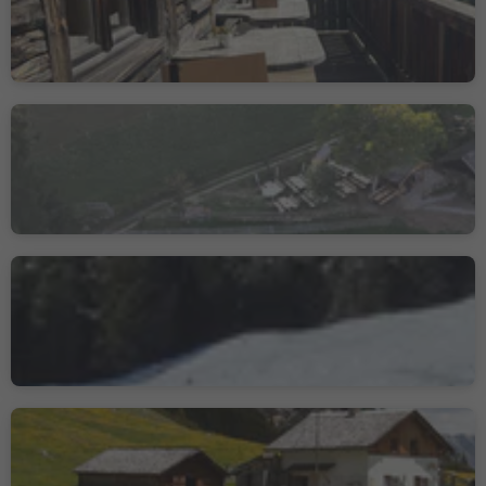
Alpe di Siusi/Seiseralm, Kastelruth/Castelrotto, Dolomites Region Seiser Alm
Schmiedlalm
Grissiano/Grissian, Tisens/Tesimo, Meran/Merano and environs
Schutzhütte Klausner
Hütte
Lazfons/Latzfons, Klausen/Chiusa, Brixen/Bressanone and environs
Fojedöra Hut
San Vigilio, Al Plan/San Vigilio, Dolomites Region Kronplatz/Plan de Corones