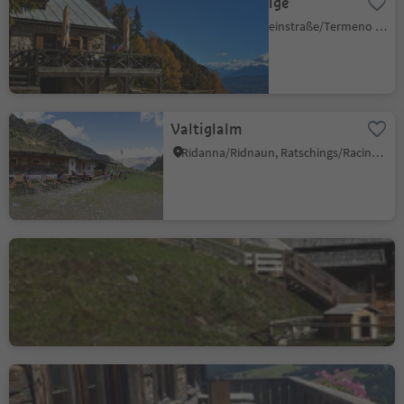
Rifugio Oltradige
Tramin an der Weinstraße/Termeno sulla Strada del Vino, Alto Adige Wine Road
Valtiglalm
Ridanna/Ridnaun, Ratschings/Racines, Sterzing/Vipiteno and environs
Baita Miara Hütte
Selva/Sëlva/Wolkenstein/Sëlva, Sëlva/Selva di Val Gardena, Dolomites Region Val Gardena
Malga Laranzer Schwaige