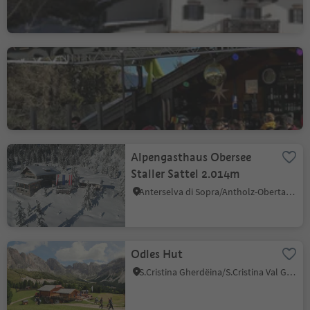
ALPRÈS Restaurant Après
Ski
Sorafurcia/Geiselsberg, Olang/Valdaora, Dolomites Region Kronplatz/Plan de Corones
Alpengasthaus Obersee
Staller Sattel 2.014m
Anterselva di Sopra/Antholz-Obertal, Rasen-Antholz/Rasun Anterselva, Dolomites Region Kronplatz/Plan de Corones
Odles Hut
S.Cristina Gherdëina/S.Cristina Val Gardena/S.Cristina Gherdëina/St.Christina in Gröden, S.Crestina Gherdëina/Santa Cristina Val Gardana, Dolomites Region Val Gardena