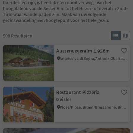
boerderijen zijn, is heerlijk eten nooit ver weg - van het
hoogplateau van de Seiser Alm tot het Hirzer- of overal in Zuid-
Tirol waar wandelpaden zijn. Maak van uw volgende
gezinswandeling een hoogtepunt voor het hele gezin.
500
Resultaten
Ausserwegeralm 1.956m
Anterselva di Sopra/Antholz-Obertal, Rasen-Antholz/Rasun Anterselva, Dolomites Region Kronplatz/Plan de Corones
Restaurant Pizzeria
Geisler
Plose/Plose, Brixen/Bressanone, Brixen/Bressanone and environs