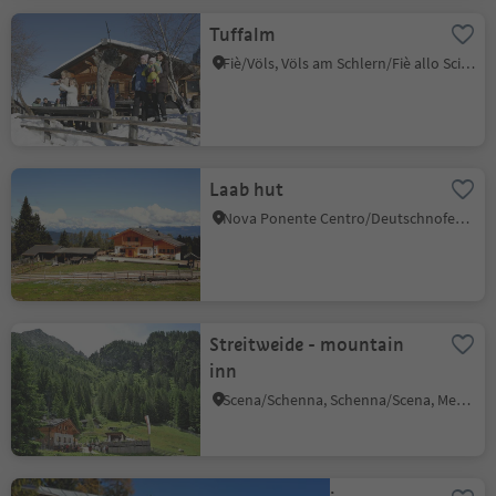
Tuffalm
Fiè/Völs, Völs am Schlern/Fiè allo Sciliar, Dolomites Region Seiser Alm
Laab hut
Nova Ponente Centro/Deutschnofen Dorf, Deutschnofen/Nova Ponente, Dolomites Region Eggental
Streitweide - mountain
inn
Scena/Schenna, Schenna/Scena, Meran/Merano and environs