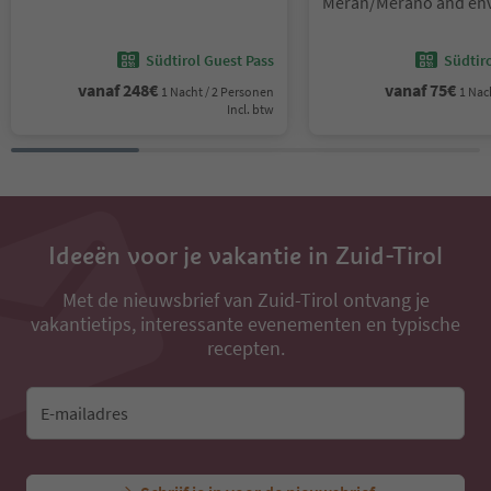
Kronplatz/Plan de Corones
Meran/Merano and env
Südtirol Guest Pass
Südtir
vanaf
248
€
vanaf
75
€
1 Nacht / 2 Personen
1 Nac
Incl. btw
Ideeën voor je vakantie in Zuid-Tirol
Met de nieuwsbrief van Zuid-Tirol ontvang je
vakantietips, interessante evenementen en typische
recepten.
E-mailadres