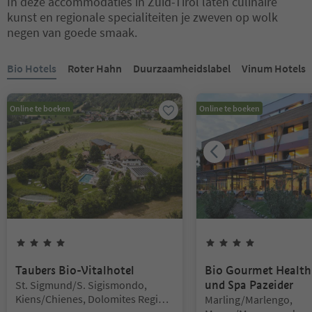
In deze accommodaties in Zuid-Tirol laten culinaire
kunst en regionale specialiteiten je zweven op wolk
negen van goede smaak.
U bevindt zich op een tabblad-slider. Selecteer een tabblad om de 
Bio Hotels
Roter Hahn
Duurzaamheidslabel
Vinum Hotels
Online te boeken
Online te boeken
4
Sterren
4
Sterren
Taubers Bio-Vitalhotel
Bio Gourmet Health
Locatie:
St. Sigmund/S. Sigismondo,
und Spa Pazeider
Kiens/Chienes, Dolomites Region
Locatie:
Marling/Marlengo,