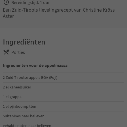
Bereidingstijd: 1 uur
Een Zuid-Tirools lievelingsrecept van Christine Kröss
Aster
Ingrediënten
Porties
Ingrediënten voor de appelmassa
2 Zuid-Tiroolse appels BGA (Fuji)
2 el kaneelsuiker
1 el grappa
1 el pijnboompitten
Sultanines naar believen
gehakte noten naar believen