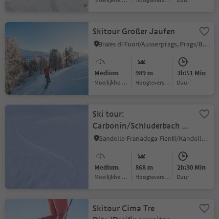
Skitour Großer Jaufen
Braies di Fuori/Ausserprags, Prags/Braies, Dolomites Region 3 Zinnen
Medium
989 m
3h:51 Min
Moeilijkheidsgraad
Hoogteverschil
Duur
Ski tour:
Carbonin/Schluderbach -
Monte Specie/Strudelkopf
Gandelle-Franadega-Fienili/Kandellen-Frondeigen-Stadlern, Toblach/Dobbiaco, Dolomites Region 3 Zinnen
Medium
868 m
2h:30 Min
Moeilijkheidsgraad
Hoogteverschil
Duur
Skitour Cima Tre