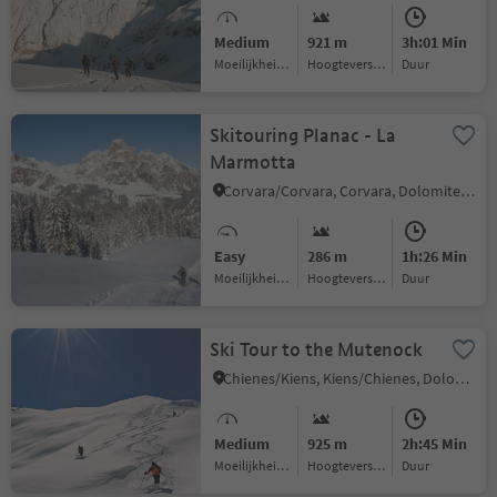
Medium
921 m
3h:01 Min
Moeilijkheidsgraad
Hoogteverschil
Duur
Skitouring Planac - La
Marmotta
Corvara/Corvara, Corvara, Dolomites Region Alta Badia
Easy
286 m
1h:26 Min
Moeilijkheidsgraad
Hoogteverschil
Duur
Ski Tour to the Mutenock
Chienes/Kiens, Kiens/Chienes, Dolomites Region Kronplatz/Plan de Corones
Medium
925 m
2h:45 Min
Moeilijkheidsgraad
Hoogteverschil
Duur