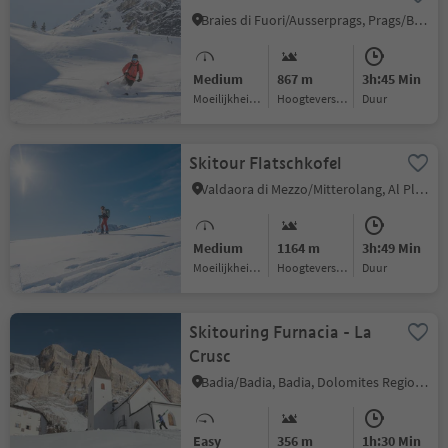
Braies di Fuori/Ausserprags, Prags/Braies, Dolomites Region 3 Zinnen
Medium
867 m
3h:45 Min
Moeilijkheidsgraad
Hoogteverschil
Duur
Skitour Flatschkofel
Valdaora di Mezzo/Mitterolang, Al Plan/San Vigilio, Dolomites Region Kronplatz/Plan de Corones
Medium
1164 m
3h:49 Min
Moeilijkheidsgraad
Hoogteverschil
Duur
Skitouring Furnacia - La
Crusc
Badia/Badia, Badia, Dolomites Region Alta Badia
Easy
356 m
1h:30 Min