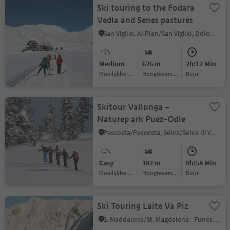
Ski touring to the Fodara
Vedla and Senes pastures
San Vigilio, Al Plan/San Vigilio, Dolomites Region Kronplatz/Plan de Corones
Medium
626 m
2h:12 Min
Moeilijkheidsgraad
Hoogteverschil
Duur
Skitour Vallunga –
Naturep ark Puez-Odle
Pescosta/Pescosta, Sëlva/Selva di Val Gardena, Dolomites Region Val Gardena
Easy
182 m
0h:58 Min
Moeilijkheidsgraad
Hoogteverschil
Duur
Ski Touring Laite Va Piz
S. Maddalena/St. Magdalena - Funes/Villnöss, Villnöss/Funes, Dolomites Region Lüsen Villnöss