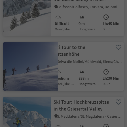
Sella group
Colfosco/Colfosco, Corvara, Dolomites Region Alta Badia
Difficult
0 m
1h:45 Min
Moeilijkheidsgraad
Hoogteverschil
Duur
Ski Tour to the
Putzenhöhe
Selva die Molini/Mühlwald, Kiens/Chienes, Dolomites Region Kronplatz/Plan de Corones
Medium
838 m
2h:30 Min
Moeilijkheidsgraad
Hoogteverschil
Duur
Ski Tour: Hochkreuzspitze
in the Gsiesertal Valley
S. Maddalena/St. Magdalena - Casies/Gsies, Gsies/Valle di Casies