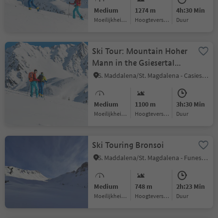
Medium
1274 m
4h:30 Min
Moeilijkheidsgraad
Hoogteverschil
Duur
Ski Tour: Mountain Hoher
Mann in the Gsiesertal
Valley
S. Maddalena/St. Magdalena - Casies/Gsies, Gsies/Valle di Casies
Medium
1100 m
3h:30 Min
Moeilijkheidsgraad
Hoogteverschil
Duur
Ski Touring Bronsoi
S. Maddalena/St. Magdalena - Funes/Villnöss, Villnöss/Funes, Dolomites Region Lüsen Villnöss
Medium
748 m
2h:23 Min
Moeilijkheidsgraad
Hoogteverschil
Duur