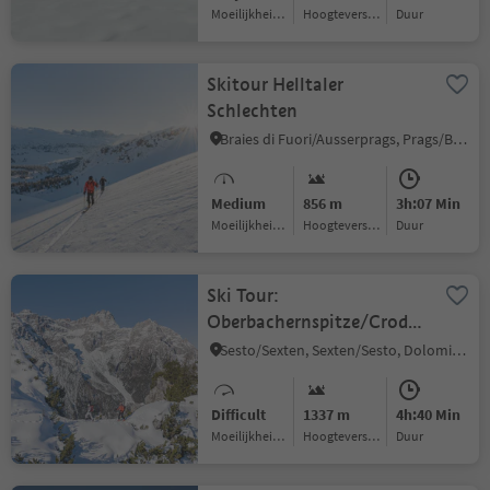
Moeilijkheidsgraad
Hoogteverschil
Duur
Skitour Helltaler
Schlechten
Braies di Fuori/Ausserprags, Prags/Braies, Dolomites Region 3 Zinnen
Medium
856 m
3h:07 Min
Moeilijkheidsgraad
Hoogteverschil
Duur
Ski Tour:
Oberbachernspitze/Crode
Fiscaline
Sesto/Sexten, Sexten/Sesto, Dolomites Region 3 Zinnen
Difficult
1337 m
4h:40 Min
Moeilijkheidsgraad
Hoogteverschil
Duur