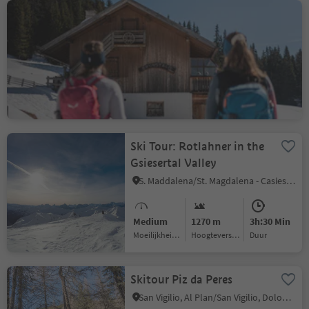
Skitouring trail Brunst
hut
San Vigilio, Olang/Valdaora, Dolomites Region Kronplatz/Plan de Corones
Medium
758 m
2h:31 Min
Moeilijkheidsgraad
Hoogteverschil
Duur
Ski Tour: Rotlahner in the
Gsiesertal Valley
S. Maddalena/St. Magdalena - Casies/Gsies, Gsies/Valle di Casies
Medium
1270 m
3h:30 Min
Moeilijkheidsgraad
Hoogteverschil
Duur
Skitour Piz da Peres
San Vigilio, Al Plan/San Vigilio, Dolomites Region Kronplatz/Plan de Corones