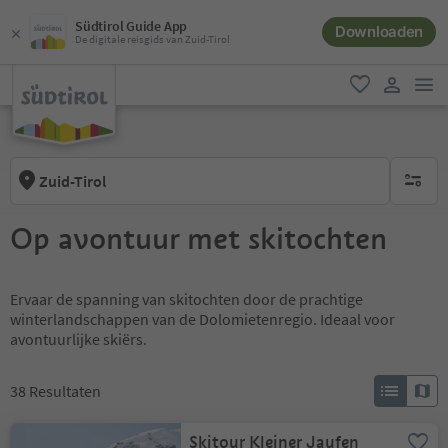
Südtirol Guide App
Downloaden
De digitale reisgids van Zuid-Tirol
men
favoriet
gebruike
Zuid-Tirol
geen act
Op avontuur met skitochten
Ervaar de spanning van skitochten door de prachtige
winterlandschappen van de Dolomietenregio. Ideaal voor
avontuurlijke skiërs.
38
Resultaten
Skitour Kleiner Jaufen