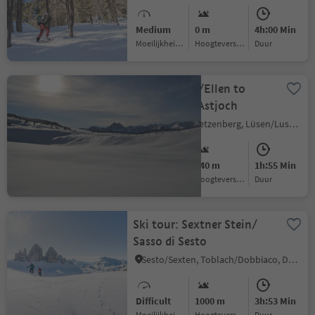
Medium
0 m
4h:00 Min
Moeilijkheidsgraad
Hoogteverschil
Duur
Ski Tour Elle/Ellen to
Cima Laste/Astjoch
Monghezzo/Getzenberg, Lüsen/Luson, Dolomites Region Lüsen Villnöss
Medium
640 m
1h:55 Min
Moeilijkheidsgraad
Hoogteverschil
Duur
Ski tour: Sextner Stein/
Sasso di Sesto
Sesto/Sexten, Toblach/Dobbiaco, Dolomites Region 3 Zinnen
Difficult
1000 m
3h:53 Min
Moeilijkheidsgraad
Hoogteverschil
Duur