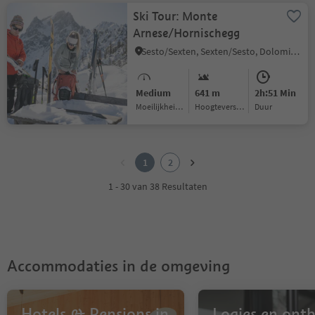
Ski Tour: Monte
Arnese/Hornischegg
Sesto/Sexten, Sexten/Sesto, Dolomites Region 3 Zinnen
Medium
641 m
2h:51 Min
Moeilijkheidsgraad
Hoogteverschil
Duur
1
2
1
2
1 - 30 van 38 Resultaten
Accommodaties in de omgeving
Hotels & Pensions in
Logies en ontbi