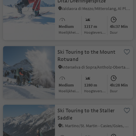
Dita/Dreifingerspitze
Valdaora di Mezzo/Mitterolang, Al Plan/San Vigilio, Dolomites Region Kronplatz/Plan de Corones
Medium
1217 m
4h:37 Min
Moeilijkheidsgraad
Hoogteverschil
Duur
Ski Touring to the Mount
Rotwand
Anterselva di Sopra/Antholz-Obertal, Rasen-Antholz/Rasun Anterselva, Dolomites Region Kronplatz/Plan de Corones
Medium
1280 m
4h:28 Min
Moeilijkheidsgraad
Hoogteverschil
Duur
Ski Touring to the Staller
Saddle
S. Martino/St. Martin - Casies/Gsies, Rasen-Antholz/Rasun Anterselva, Dolomites Region Kronplatz/Plan de Corones