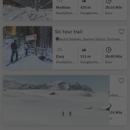
Medium
439 m
2h:10 Min
Moeilijkheidsgraad
Hoogteverschil
Duur
Ski tour trail
Sesto/Sexten, Sexten/Sesto, Dolomites Region 3 Zinnen
Easy
551 m
1h:40 Min
Moeilijkheidsgraad
Hoogteverschil
Duur
Skitouring Armentarola -
Störes - Pralongià
Corvara/Corvara, Badia, Dolomites Region Alta Badia
Medium
547 m
2h:16 Min
Moeilijkheidsgraad
Hoogteverschil
Duur