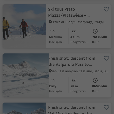
Ski tour Prato
Piazza/Plätzwiese –
Monte Specie/Strudelkopf
Braies di Fuori/Ausserprags, Prags/Braies, Dolomites Region 3 Zinnen
Medium
421 m
2h:36 Min
Moeilijkheidsgraad
Hoogteverschil
Duur
Fresh snow descent from
the Valparola Pass to
Armentarola
San Cassiano/San Cassiano, Badia, Dolomites Region Alta Badia
Easy
78 m
0h:45 Min
Moeilijkheidsgraad
Hoogteverschil
Duur
Fresh snow descent from
Val Mezdí valley in the