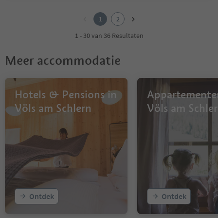
1
2
1
2
1 - 30 van 36 Resultaten
Meer accommodatie
Hotels & Pensions in
Appartemente
Völs am Schlern
Völs am Schle
Ontdek
Ontdek