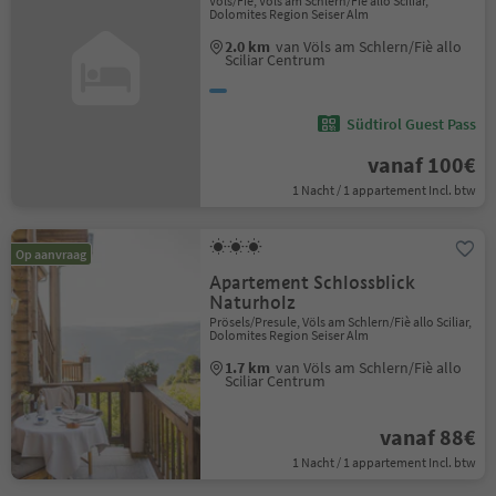
Völs/Fiè, Völs am Schlern/Fiè allo Sciliar,
Dolomites Region Seiser Alm
2.0 km
van Völs am Schlern/Fiè allo
Sciliar Centrum
Südtirol Guest Pass
vanaf 100€
1 Nacht / 1 appartement Incl. btw
Op aanvraag
Apartement Schlossblick
Naturholz
Prösels/Presule, Völs am Schlern/Fiè allo Sciliar,
Dolomites Region Seiser Alm
1.7 km
van Völs am Schlern/Fiè allo
Sciliar Centrum
vanaf 88€
1 Nacht / 1 appartement Incl. btw