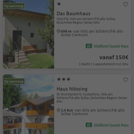
Op aanvraag
Das Baumhaus
Völs/Fiè, Völs am Schlern/Fiè allo Sciliar,
Dolomites Region Seiser Alm
604 m
van Völs am Schlern/Fiè allo
Sciliar Centrum
Südtirol Guest Pass
vanaf 150€
1 Nacht / 1 appartement Incl. btw
Op aanvraag
Haus Nössing
St. Konstantin/S. Costantino, Völs am
Schlern/Fiè allo Sciliar, Dolomites Region Seiser
Alm
2.6 km
van Völs am Schlern/Fiè allo
Sciliar Centrum
Südtirol Guest Pass