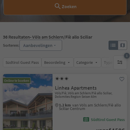
Zoeken
36
Resultaten
- Völs am Schlern/Fiè allo Sciliar
Aanbevelingen
Sorteren:
1
Südtirol Guest Pass
Beoordeling
Categorie
Type catering
1 actief 
Online te boeken
Linhea Apartments
Völs/Fiè, Völs am Schlern/Fiè allo Sciliar,
Dolomites Region Seiser Alm
1.2 km
van Völs am Schlern/Fiè allo
Sciliar Centrum
Südtirol Guest Pass