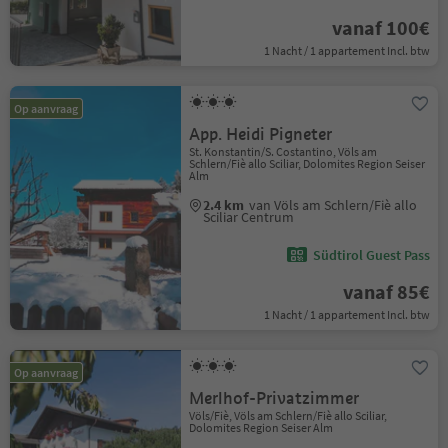
vanaf 100€
1 Nacht / 1 appartement Incl. btw
Op aanvraag
App. Heidi Pigneter
St. Konstantin/S. Costantino, Völs am
Schlern/Fiè allo Sciliar, Dolomites Region Seiser
Alm
2.4 km
van Völs am Schlern/Fiè allo
Sciliar Centrum
Südtirol Guest Pass
vanaf 85€
1 Nacht / 1 appartement Incl. btw
Op aanvraag
Merlhof-Privatzimmer
Völs/Fiè, Völs am Schlern/Fiè allo Sciliar,
Dolomites Region Seiser Alm