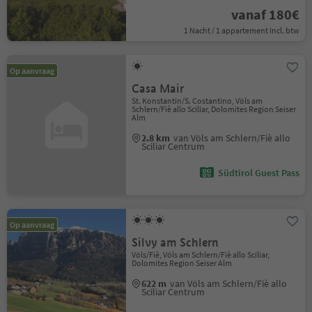
vanaf 180€
1 Nacht / 1 appartement Incl. btw
Op aanvraag
Casa Mair
St. Konstantin/S. Costantino, Völs am
Schlern/Fiè allo Sciliar, Dolomites Region Seiser
Alm
2.8 km
van Völs am Schlern/Fiè allo
Sciliar Centrum
Südtirol Guest Pass
Op aanvraag
Silvy am Schlern
Völs/Fiè, Völs am Schlern/Fiè allo Sciliar,
Dolomites Region Seiser Alm
622 m
van Völs am Schlern/Fiè allo
Sciliar Centrum