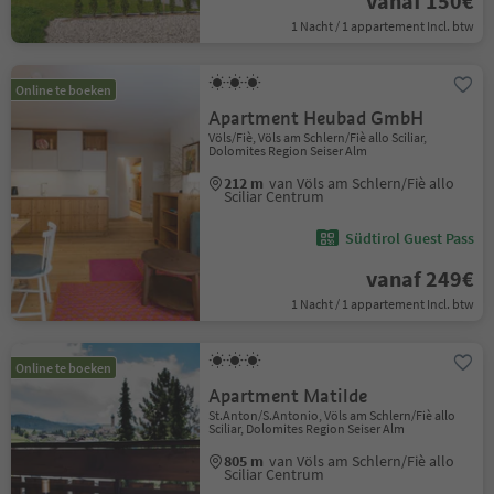
vanaf 150€
1 Nacht / 1 appartement Incl. btw
Online te boeken
Apartment Heubad GmbH
Völs/Fiè, Völs am Schlern/Fiè allo Sciliar,
Dolomites Region Seiser Alm
212 m
van Völs am Schlern/Fiè allo
Sciliar Centrum
Südtirol Guest Pass
vanaf 249€
1 Nacht / 1 appartement Incl. btw
Online te boeken
Apartment Matilde
St.Anton/S.Antonio, Völs am Schlern/Fiè allo
Sciliar, Dolomites Region Seiser Alm
805 m
van Völs am Schlern/Fiè allo
Sciliar Centrum