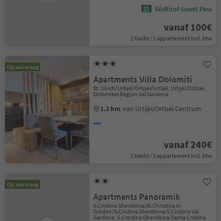
Südtirol Guest Pass
vanaf 100€
1 Nacht / 1 appartement Incl. btw
Op aanvraag
Apartments Villa Dolomiti
St. Ulrich/Urtijëi/Ortisei/Urtijëi, Urtijëi/Ortisei,
Dolomites Region Val Gardena
1.3 km
van Urtijëi/Ortisei Centrum
vanaf 240€
1 Nacht / 1 appartement Incl. btw
Op aanvraag
Apartments Panoramik
S.Cristina Gherdëina/St.Christina in
Gröden/S.Cristina Gherdëina/S.Cristina Val
Gardena, S.Crestina Gherdëina/Santa Cristina