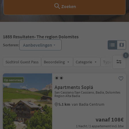
Zoeken
1855
Resultaten
- The region Dolomites
Aanbevelingen
Sorteren:
1
Südtirol Guest Pass
Beoordeling
Categorie
Type catering
1 actief 
Op aanvraag
Apartments Soplá
San Cassiano/San Cassiano, Badia, Dolomites
Region Alta Badia
5.1 km
van Badia Centrum
vanaf 108€
1 Nacht / 1 appartement Incl. btw