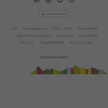
31
32
33
Taal: Nederlands
34
35
36
FAQ
Contactgegevens
Pers
MICE
Privacybeleid
37
Algemene voorwaarden
Impressum
Cookiebeleid
38
39
Over ons
Toegankelijkheid
South Tyrol B2B
40
41
42
© 2026 IDM Südtirol
43
44
45
46
47
48
49
50
51
52