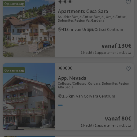
Op aanvraag
Apartments Cesa Sara
St. Ulrich/Urtijëi/Ortisei/Urtijëi, Urtijëi/Ortisei,
Dolomites Region Val Gardena
415 m
van Urtijëi/Ortisei Centrum
vanaf 130€
1 Nacht / 1 appartement Incl. btw
Op aanvraag
App. Nevada
Colfosco/Colfosco, Corvara, Dolomites Region
Alta Badia
1.5 km
van Corvara Centrum
vanaf 80€
1 Nacht / 1 appartement Incl. btw