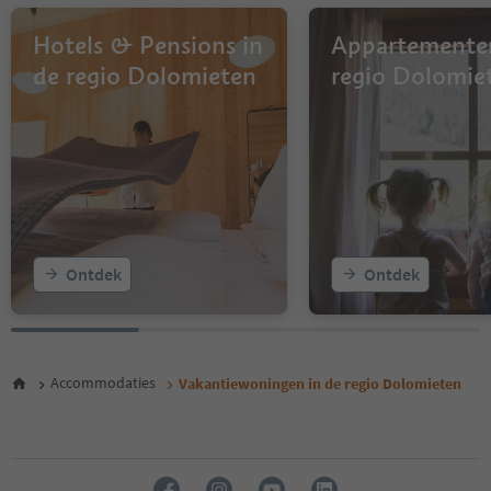
9
10
Hotels & Pensions in
Appartementen
11
de regio Dolomieten
regio Dolomie
12
13
14
15
16
17
18
19
20
Ontdek
Ontdek
21
22
23
24
25
Accommodaties
Vakantiewoningen in de regio Dolomieten
26
27
28
29
30