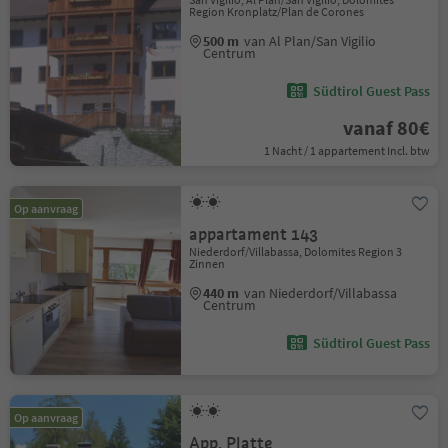
Region Kronplatz/Plan de Corones
500 m
van Al Plan/San Vigilio
Centrum
Südtirol Guest Pass
vanaf 80€
1 Nacht / 1 appartement Incl. btw
Op aanvraag
appartament 143
Niederdorf/Villabassa, Dolomites Region 3
Zinnen
440 m
van Niederdorf/Villabassa
Centrum
Südtirol Guest Pass
Op aanvraag
App. Platte