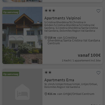
Op aanvraag
Apartments Valpinoi
S.Cristina Gherdëina/St.Christina in
Gröden/S.Cristina Gherdëina/S.Cristina Val
Gardena, S.Crestina Gherdëina/Santa Cristina
Val Gardana, Dolomites Region Val Gardena
558 m
van S.Crestina
Gherdëina/Santa Cristina Val Gardana
Centrum
vanaf 100€
1 Nacht / 1 appartement Incl. btw
Op aanvraag
Apartments Erna
St. Ulrich/Urtijëi/Ortisei/Urtijëi, Urtijëi/Ortisei,
Dolomites Region Val Gardena
416 m
van Urtijëi/Ortisei Centrum