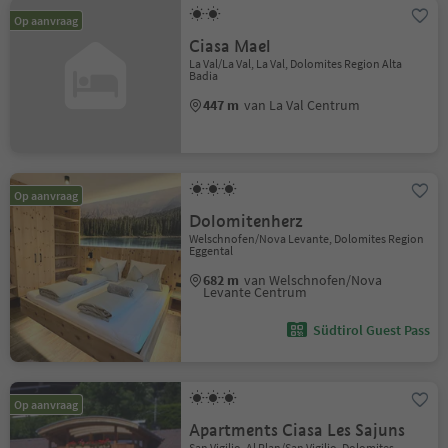
Op aanvraag
Ciasa Mael
La Val/La Val, La Val, Dolomites Region Alta
Badia
447 m
van La Val Centrum
Op aanvraag
Dolomitenherz
Welschnofen/Nova Levante, Dolomites Region
Eggental
682 m
van Welschnofen/Nova
Levante Centrum
Südtirol Guest Pass
Op aanvraag
Apartments Ciasa Les Sajuns
San Vigilio, Al Plan/San Vigilio, Dolomites