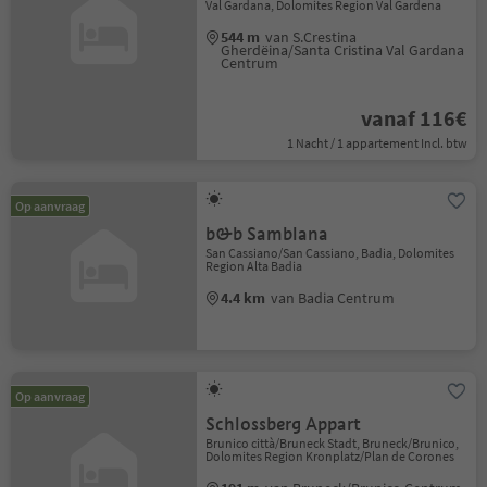
Val Gardana, Dolomites Region Val Gardena
544 m
van S.Crestina
Gherdëina/Santa Cristina Val Gardana
Centrum
vanaf 116€
1 Nacht / 1 appartement Incl. btw
Op aanvraag
b&b Samblana
San Cassiano/San Cassiano, Badia, Dolomites
Region Alta Badia
4.4 km
van Badia Centrum
Op aanvraag
Schlossberg Appart
Brunico città/Bruneck Stadt, Bruneck/Brunico,
Dolomites Region Kronplatz/Plan de Corones