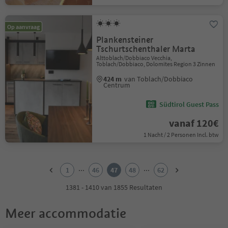
Op aanvraag
Plankensteiner
Tschurtschenthaler Marta
Alttoblach/Dobbiaco Vecchia,
Toblach/Dobbiaco, Dolomites Region 3 Zinnen
424 m
van Toblach/Dobbiaco
Centrum
Südtirol Guest Pass
vanaf 120€
1 Nacht / 2 Personen Incl. btw
1
2
...
...
1
46
47
48
62
3
4
1381 - 1410 van 1855 Resultaten
5
6
Meer accommodatie
7
8