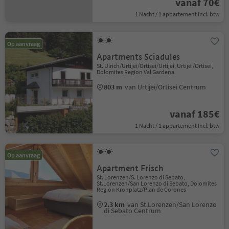
vanaf 70€
1 Nacht / 1 appartement Incl. btw
Op aanvraag
Apartments Sciadules
St. Ulrich/Urtijëi/Ortisei/Urtijëi, Urtijëi/Ortisei,
Dolomites Region Val Gardena
803 m
van Urtijëi/Ortisei Centrum
vanaf 185€
1 Nacht / 1 appartement Incl. btw
Op aanvraag
Apartment Frisch
St. Lorenzen/S. Lorenzo di Sebato,
St.Lorenzen/San Lorenzo di Sebato, Dolomites
Region Kronplatz/Plan de Corones
2.3 km
van St.Lorenzen/San Lorenzo
di Sebato Centrum