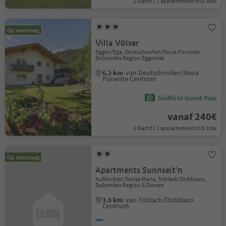
1 Nacht / 1 appartement Incl. btw
Op aanvraag
Villa Völser
Eggen/Ega, Deutschnofen/Nova Ponente,
Dolomites Region Eggental
6.2 km
van Deutschnofen/Nova
Ponente Centrum
Südtirol Guest Pass
vanaf 240€
1 Nacht / 1 appartement Incl. btw
Op aanvraag
Apartments Sunnseit'n
Aufkirchen/Santa Maria, Toblach/Dobbiaco,
Dolomites Region 3 Zinnen
1.8 km
van Toblach/Dobbiaco
Centrum