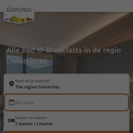
Alle Bed & Breakfasts in de regio
Dolomieten
Waar wil je naartoe?
The region Dolomites
Kies data
Gasten en kamers
2 Gasten / 1 Kamer