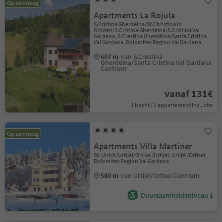
Op aanvraag
Apartments La Rojula
S.Cristina Gherdëina/St.Christina in
Gröden/S.Cristina Gherdëina/S.Cristina Val
Gardena, S.Crestina Gherdëina/Santa Cristina
Val Gardana, Dolomites Region Val Gardena
607 m
van S.Crestina
Gherdëina/Santa Cristina Val Gardana
Centrum
vanaf 131€
1 Nacht / 1 appartement Incl. btw
Op aanvraag
Apartments Villa Martiner
St. Ulrich/Urtijëi/Ortisei/Urtijëi, Urtijëi/Ortisei,
Dolomites Region Val Gardena
580 m
van Urtijëi/Ortisei Centrum
Duurzaamheidsniveau 1