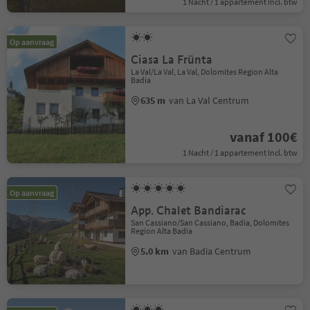
1 Nacht / 1 appartement Incl. btw
Op aanvraag
Ciasa La Frünta
La Val/La Val, La Val, Dolomites Region Alta
Badia
635 m
van La Val Centrum
vanaf 100€
1 Nacht / 1 appartement Incl. btw
Op aanvraag
App. Chalet Bandiarac
San Cassiano/San Cassiano, Badia, Dolomites
Region Alta Badia
5.0 km
van Badia Centrum