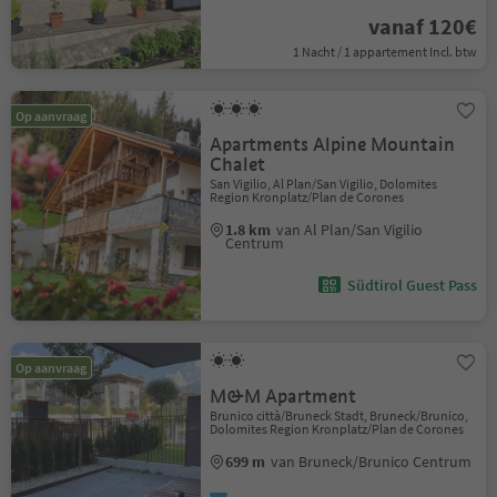
vanaf 120€
1 Nacht / 1 appartement Incl. btw
Op aanvraag
Apartments Alpine Mountain
Chalet
San Vigilio, Al Plan/San Vigilio, Dolomites
Region Kronplatz/Plan de Corones
1.8 km
van Al Plan/San Vigilio
Centrum
Südtirol Guest Pass
Op aanvraag
M&M Apartment
Brunico città/Bruneck Stadt, Bruneck/Brunico,
Dolomites Region Kronplatz/Plan de Corones
699 m
van Bruneck/Brunico Centrum