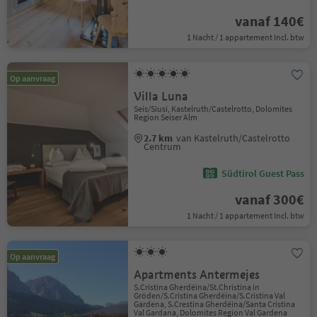
vanaf 140€
1 Nacht / 1 appartement Incl. btw
Op aanvraag
Villa Luna
Seis/Siusi, Kastelruth/Castelrotto, Dolomites
Region Seiser Alm
2.7 km
van Kastelruth/Castelrotto
Centrum
Südtirol Guest Pass
vanaf 300€
1 Nacht / 1 appartement Incl. btw
Op aanvraag
Apartments Antermejes
S.Cristina Gherdëina/St.Christina in
Gröden/S.Cristina Gherdëina/S.Cristina Val
Gardena, S.Crestina Gherdëina/Santa Cristina
Val Gardana, Dolomites Region Val Gardena