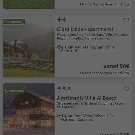
1 Nacht / 1 appartement Incl. btw
Op aanvraag
Ciasa Linde - apartments
Welschellen/Rina, Al Plan/San Vigilio, Dolomites
Region Kronplatz/Plan de Corones
4.1 km
van Al Plan/San Vigilio
Centrum
vanaf 90€
1 Nacht / 1 appartement Incl. btw
Op aanvraag
Apartments Villa Al Bosco
Sëlva/Selva di Val Gardena, Dolomites Region
Val Gardena
1.4 km
van Sëlva/Selva di Val
Gardena Centrum
vanaf 128€