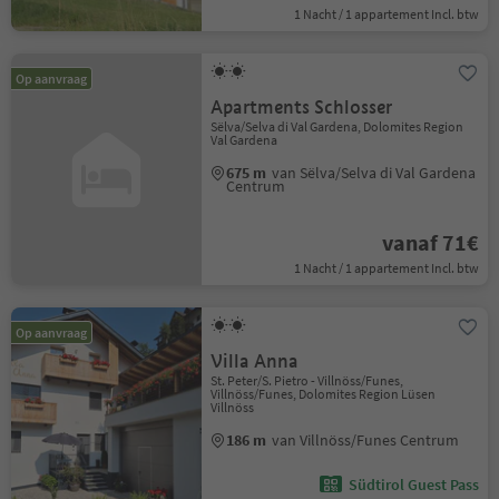
1 Nacht / 1 appartement Incl. btw
Op aanvraag
Apartments Schlosser
Sëlva/Selva di Val Gardena, Dolomites Region
Val Gardena
675 m
van Sëlva/Selva di Val Gardena
Centrum
vanaf 71€
1 Nacht / 1 appartement Incl. btw
Op aanvraag
Villa Anna
St. Peter/S. Pietro - Villnöss/Funes,
Villnöss/Funes, Dolomites Region Lüsen
Villnöss
186 m
van Villnöss/Funes Centrum
Südtirol Guest Pass