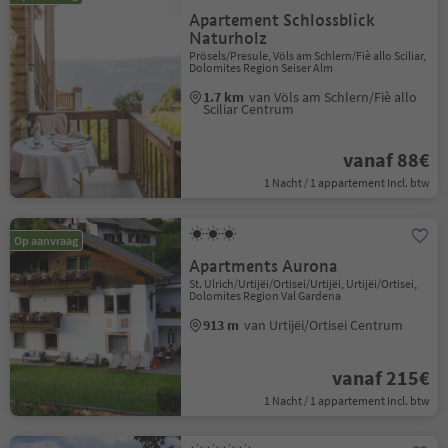
Apartement Schlossblick
Naturholz
Prösels/Presule, Völs am Schlern/Fiè allo Sciliar,
Dolomites Region Seiser Alm
1.7 km
van Völs am Schlern/Fiè allo
Sciliar Centrum
vanaf 88€
1 Nacht / 1 appartement Incl. btw
Op aanvraag
Apartments Aurona
St. Ulrich/Urtijëi/Ortisei/Urtijëi, Urtijëi/Ortisei,
Dolomites Region Val Gardena
913 m
van Urtijëi/Ortisei Centrum
vanaf 215€
1 Nacht / 1 appartement Incl. btw