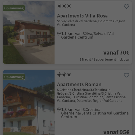
Op aanvraag
Apartments Villa Rosa
Sëlva/Selva di Val Gardena, Dolomites Region
Val Gardena
1.1 km
van Sëlva/Selva di Val
Gardena Centrum
vanaf 70€
1 Nacht / 1 appartement Incl. btw
Op aanvraag
Apartments Roman
S.Cristina Gherdëina/St.Christina in
Gröden/S.Cristina Gherdëina/S.Cristina Val
Gardena, S.Crestina Gherdëina/Santa Cristina
Val Gardana, Dolomites Region Val Gardena
1.3 km
van S.Crestina
Gherdëina/Santa Cristina Val Gardana
Centrum
vanaf 95€