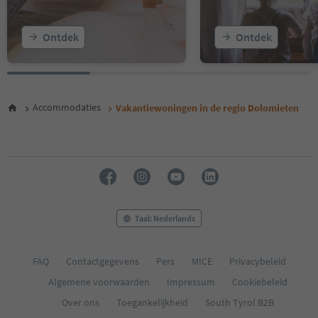
19
20
Ontdek
Ontdek
21
22
23
24
25
Accommodaties
Vakantiewoningen in de regio Dolomieten
26
27
28
29
30
31
32
33
Taal: Nederlands
34
35
36
FAQ
Contactgegevens
Pers
MICE
Privacybeleid
37
Algemene voorwaarden
Impressum
Cookiebeleid
38
39
Over ons
Toegankelijkheid
South Tyrol B2B
40