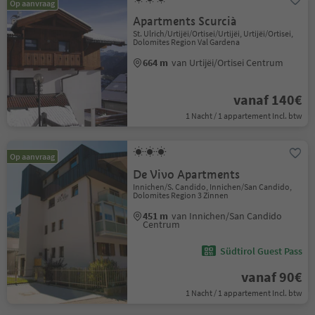
Op aanvraag
Apartments Scurcià
St. Ulrich/Urtijëi/Ortisei/Urtijëi, Urtijëi/Ortisei,
Dolomites Region Val Gardena
664 m
van Urtijëi/Ortisei Centrum
vanaf 140€
1 Nacht / 1 appartement Incl. btw
Op aanvraag
De Vivo Apartments
Innichen/S. Candido, Innichen/San Candido,
Dolomites Region 3 Zinnen
451 m
van Innichen/San Candido
Centrum
Südtirol Guest Pass
vanaf 90€
1 Nacht / 1 appartement Incl. btw