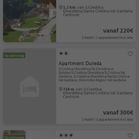
1.2 km
van S.Crestina
Gherdëina/Santa Cristina Val Gardana
Centrum
vanaf 220€
1 Nacht / 1 appartement Incl. btw
Op aanvraag
Apartment Duleda
S.Cristina Gherdëina/St.Christina in
Gröden/S.Cristina Gherdëina/S.Cristina Val
Gardena, S.Crestina Gherdëina/Santa Cristina
Val Gardana, Dolomites Region Val Gardena
724 m
van S.Crestina
Gherdëina/Santa Cristina Val Gardana
Centrum
vanaf 300€
1 Nacht / 1 appartement Incl. btw
Op aanvraag