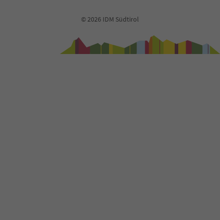
41
42
© 2026 IDM Südtirol
43
44
45
46
47
48
49
50
51
52
53
54
55
56
57
58
59
60
61
62