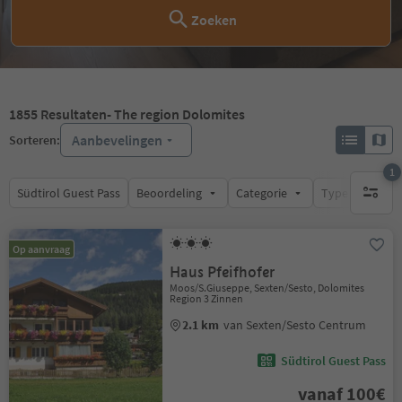
Zoeken
1855
Resultaten
- The region Dolomites
Aanbevelingen
Sorteren:
1
Südtirol Guest Pass
Beoordeling
Categorie
Type catering
1 actief 
Op aanvraag
Haus Pfeifhofer
Moos/S.Giuseppe, Sexten/Sesto, Dolomites
Region 3 Zinnen
2.1 km
van Sexten/Sesto Centrum
Südtirol Guest Pass
vanaf 100€