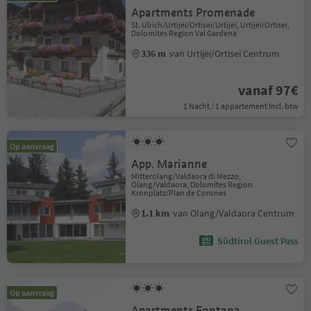
Apartments Promenade
St. Ulrich/Urtijëi/Ortisei/Urtijëi, Urtijëi/Ortisei,
Dolomites Region Val Gardena
336 m
van Urtijëi/Ortisei Centrum
vanaf 97€
1 Nacht / 1 appartement Incl. btw
Op aanvraag
App. Marianne
Mitterolang/Valdaora di Mezzo,
Olang/Valdaora, Dolomites Region
Kronplatz/Plan de Corones
1.1 km
van Olang/Valdaora Centrum
Südtirol Guest Pass
Op aanvraag
Apartments Fontana