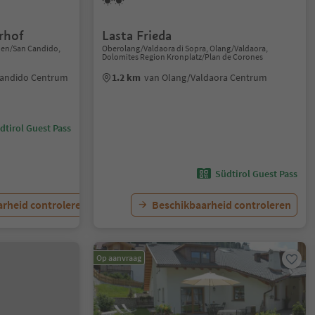
rhof
Lasta Frieda
chen/San Candido,
Oberolang/Valdaora di Sopra, Olang/Valdaora,
Dolomites Region Kronplatz/Plan de Corones
Candido Centrum
1.2 km
van Olang/Valdaora Centrum
dtirol Guest Pass
Südtirol Guest Pass
rheid controleren
Beschikbaarheid controleren
Op aanvraag