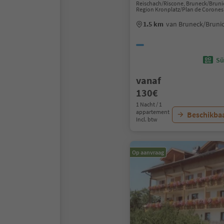
Reischach/Riscone, Bruneck/Bruni
Region Kronplatz/Plan de Corones
1.5 km
van Bruneck/Bruni
Sü
vanaf
130€
1 Nacht / 1
appartement
Beschikbaa
Incl. btw
Op aanvraag