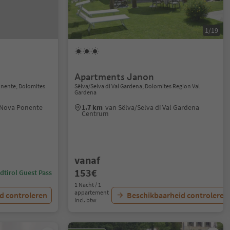
1/19
Apartments Janon
nente, Dolomites
Sëlva/Selva di Val Gardena, Dolomites Region Val
Gardena
/Nova Ponente
1.7 km
van Sëlva/Selva di Val Gardena
Centrum
vanaf
153€
dtirol Guest Pass
1 Nacht / 1
appartement
d controleren
Beschikbaarheid controleren
Incl. btw