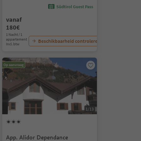
Südtirol Guest Pass
vanaf
180€
1 Nacht / 1
appartement
Beschikbaarheid controleren
Incl. btw
Op aanvraag
1/13
App. Alidor Dependance