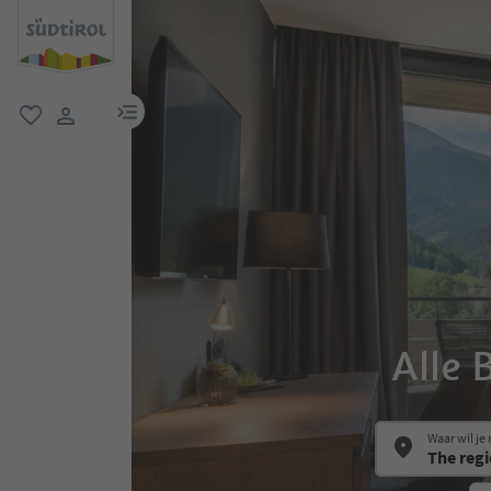
menulink
favoriet
gebruikerslink
Alle 
Waar wil je