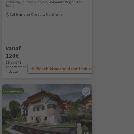
Colfosco/Colfosco, Corvara, Dolomites Region Alta
Badia
1.5 km
van Corvara Centrum
vanaf
120€
1 Nacht / 1
appartement
Beschikbaarheid controleren
Incl. btw
Op aanvraag
1/8