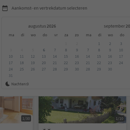
Aankomst- en vertrekdatum selecteren
augustus
september
ma
di
wo
do
vr
za
zo
ma
di
wo
do
n Dolomites
1
2
1
2
3
3
4
5
6
7
8
9
7
8
9
10
10
11
12
13
14
15
16
14
15
16
17
eling
Categorie
Type catering
Duurzame accommodatie
17
18
19
20
21
22
23
21
22
23
24
24
25
26
27
28
29
30
28
29
30
31
Op aanvraag
Nachten:
0
1/30
1/10