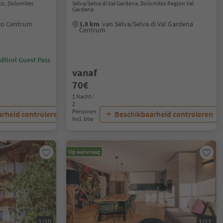
co, Dolomites
Sëlva/Selva di Val Gardena, Dolomites Region Val
Gardena
co Centrum
1.8 km
van Sëlva/Selva di Val Gardena
Centrum
dtirol Guest Pass
vanaf
70€
1 Nacht /
2
Personen
rheid controleren
Beschikbaarheid controleren
Incl. btw
Op aanvraag
1/10
1/12