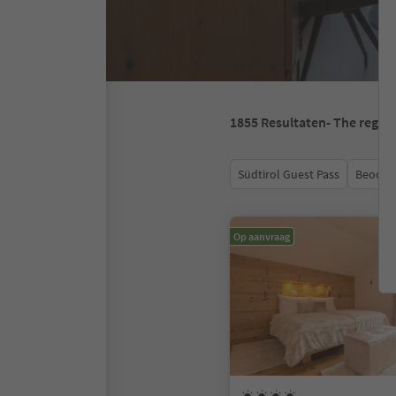
1855
Resultaten
- The regio
Südtirol Guest Pass
Beoord
Op aanvraag