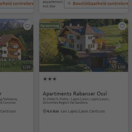
appartement
rheid controleren
Beschikbaarheid controleren
Incl. btw
Op aanvraag
1/10
1/26
r
Apartments Rabanser Ossi
ng/Valdaora,
St. Peter/S. Pietro - Lajen/Laion, Lajen/Laion,
de Corones
Dolomites Region Val Gardena
a Centrum
4.6 km
van Lajen/Laion Centrum