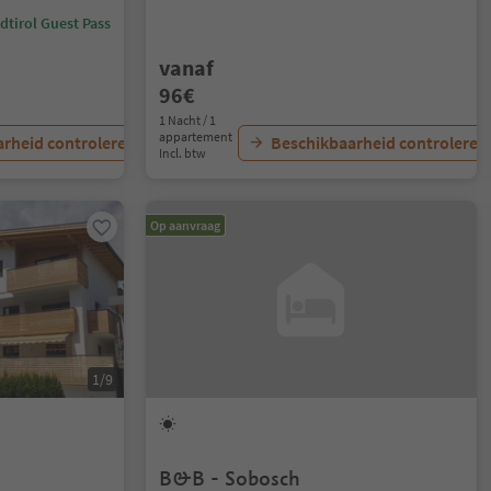
dtirol Guest Pass
vanaf
96€
1 Nacht / 1
appartement
rheid controleren
Beschikbaarheid controleren
Incl. btw
Op aanvraag
1/9
B&B - Sobosch