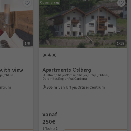
Op aanvraag
1/9
1/18
with view
Apartments Oslberg
jëi/Ortisei,
St. Ulrich/Urtijëi/Ortisei/Urtijëi, Urtijëi/Ortisei,
Dolomites Region Val Gardena
Centrum
305 m
van Urtijëi/Ortisei Centrum
vanaf
250€
1 Nacht / 1