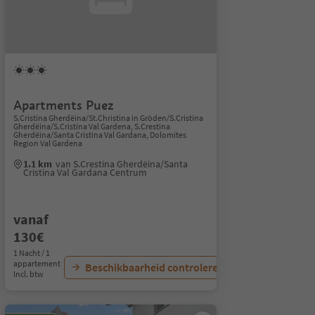
Apartments Puez
S.Cristina Gherdëina/St.Christina in Gröden/S.Cristina
Gherdëina/S.Cristina Val Gardena, S.Crestina
Gherdëina/Santa Cristina Val Gardana, Dolomites
Region Val Gardena
1.1 km
van S.Crestina Gherdëina/Santa
Cristina Val Gardana Centrum
vanaf
130€
1 Nacht / 1
appartement
Beschikbaarheid controleren
Incl. btw