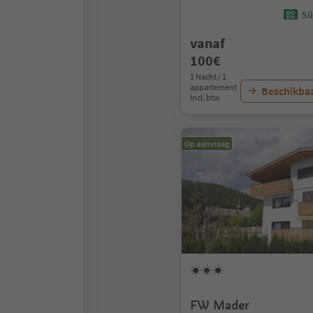
Sü
vanaf
100€
1 Nacht / 1
appartement
Beschikbaa
Incl. btw
Op aanvraag
FW Mader