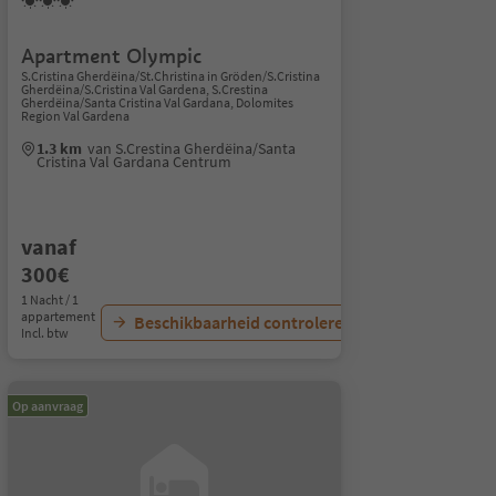
Apartment Olympic
S.Cristina Gherdëina/St.Christina in Gröden/S.Cristina
Gherdëina/S.Cristina Val Gardena, S.Crestina
Gherdëina/Santa Cristina Val Gardana, Dolomites
Region Val Gardena
1.3 km
van S.Crestina Gherdëina/Santa
Cristina Val Gardana Centrum
vanaf
300€
1 Nacht / 1
appartement
Beschikbaarheid controleren
Incl. btw
Op aanvraag