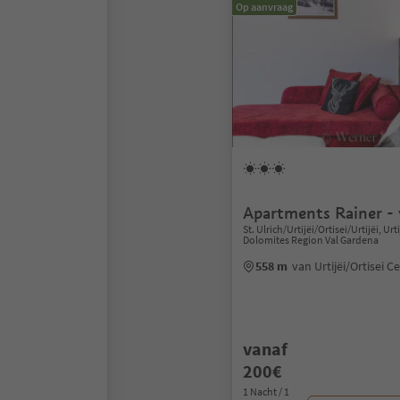
Op aanvraag
Apartments Rainer - 
St. Ulrich/Urtijëi/Ortisei/Urtijëi, Urti
Dolomites Region Val Gardena
558 m
van Urtijëi/Ortisei 
vanaf
200€
1 Nacht / 1