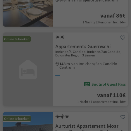
848 m
van Urtijëi/Ortisei Centrum
vanaf 86€
1 Nacht / 2 Personen Incl. btw
Online te boeken
Appartements Guerreschi
Innichen/S. Candido, Innichen/San Candido,
Dolomites Region 3 Zinnen
143 m
van Innichen/San Candido
Centrum
Südtirol Guest Pass
vanaf 110€
1 Nacht / 1 appartement Incl. btw
Online te boeken
Aurturist Appartement Moar