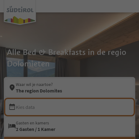
Alle Bed & Breakfasts in de regio
Dolomieten
Waar wil je naartoe?
The region Dolomites
Kies data
Gasten en kamers
2 Gasten / 1 Kamer