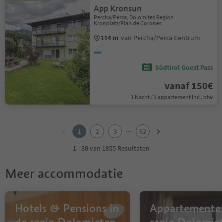
App Kronsun
Percha/Perca, Dolomites Region
Kronplatz/Plan de Corones
114 m
van Percha/Perca Centrum
Südtirol Guest Pass
vanaf 150€
1 Nacht / 1 appartement Incl. btw
1
2
...
1
2
3
62
3
4
1 - 30 van 1855 Resultaten
5
6
Meer accommodatie
7
8
9
10
Hotels & Pensions in
Appartementen
11