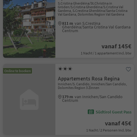
S.Cristina Gherdëina/St.Christina in
Gröden/S.Cristina Gherdëina/S.Cristina Val
Gardena, S.Crestina Gherdëina/Santa Cristina
Val Gardana, Dolomites Region Val Gardena
811 m
van S.Crestina
Gherdëina/Santa Cristina Val Gardana
Centrum
vanaf 145€
1 Nacht / 1 appartement Incl. btw
Online te boeken
Appartements Rosa Regina
Innichen/S. Candido, Innichen/San Candido,
Dolomites Region 3 Zinnen
179 m
van Innichen/San Candido
Centrum
Südtirol Guest Pass
vanaf 45€
1 Nacht / 2 Personen Incl. btw