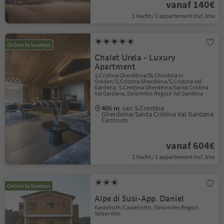
vanaf 140€
1 Nacht / 1 appartement Incl. btw
Online te boeken
Chalet Urela - Luxury
Apartment
S.Cristina Gherdëina/St.Christina in
Gröden/S.Cristina Gherdëina/S.Cristina Val
Gardena, S.Crestina Gherdëina/Santa Cristina
Val Gardana, Dolomites Region Val Gardena
405 m
van S.Crestina
Gherdëina/Santa Cristina Val Gardana
Centrum
vanaf 604€
1 Nacht / 1 appartement Incl. btw
Online te boeken
Alpe di Susi-App. Daniel
Kastelruth/Castelrotto, Dolomites Region
Seiser Alm