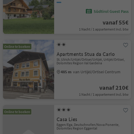
Südtirol Guest Pass
vanaf 55€
1 Nacht / 1 appartement Incl. btw
Online te boeken
Apartments Stua da Carlo
St. Ulrich/Urtijëi/Ortisei/Urtijëi, Urtijëi/Ortisei,
Dolomites Region Val Gardena
485 m
van Urtijëi/Ortisei Centrum
vanaf 210€
1 Nacht / 1 appartement Incl. btw
Online te boeken
Casa Lies
Eggen/Ega, Deutschnofen/Nova Ponente,
Dolomites Region Eggental