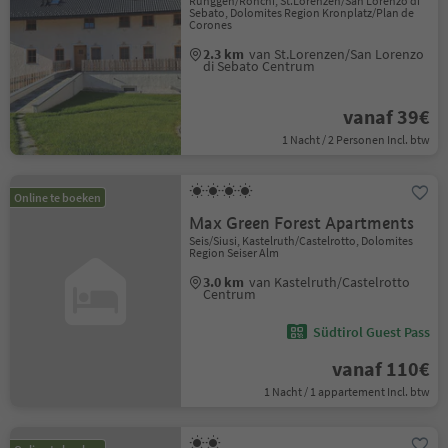
Runggen/Ronchi, St.Lorenzen/San Lorenzo di
Sebato, Dolomites Region Kronplatz/Plan de
Corones
2.3 km
van St.Lorenzen/San Lorenzo
di Sebato Centrum
vanaf 39€
1 Nacht / 2 Personen Incl. btw
Online te boeken
Max Green Forest Apartments
Seis/Siusi, Kastelruth/Castelrotto, Dolomites
Region Seiser Alm
3.0 km
van Kastelruth/Castelrotto
Centrum
Südtirol Guest Pass
vanaf 110€
1 Nacht / 1 appartement Incl. btw