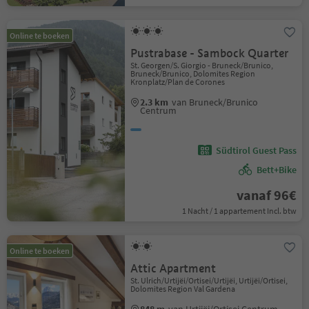
Online te boeken
Pustrabase - Sambock Quarter
St. Georgen/S. Giorgio - Bruneck/Brunico,
Bruneck/Brunico, Dolomites Region
Kronplatz/Plan de Corones
2.3 km
van Bruneck/Brunico
Centrum
Südtirol Guest Pass
Bett+Bike
vanaf 96€
1 Nacht / 1 appartement Incl. btw
Online te boeken
Attic Apartment
St. Ulrich/Urtijëi/Ortisei/Urtijëi, Urtijëi/Ortisei,
Dolomites Region Val Gardena