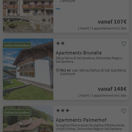
Centrum
vanaf 107€
1 Nacht / 1 appartement Incl. btw
Online te boeken
Apartments Brunelle
Sëlva/Selva di Val Gardena, Dolomites Region
Val Gardena
962 m
van Sëlva/Selva di Val Gardena
Centrum
vanaf 148€
1 Nacht / 1 appartement Incl. btw
Online te boeken
Apartments Palmerhof
Sureghes/Überwasser/Sureghes/Oltretorrente,
Urtijëi/Ortisei, Dolomites Region Val Gardena