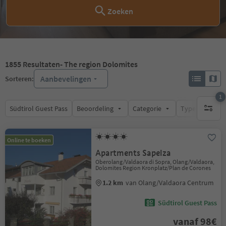
Zoeken
1855
Resultaten
- The region Dolomites
Aanbevelingen
Sorteren:
1
Südtirol Guest Pass
Beoordeling
Categorie
Type catering
1 actief 
Online te boeken
Apartments Sapelza
Oberolang/Valdaora di Sopra, Olang/Valdaora,
Dolomites Region Kronplatz/Plan de Corones
1.2 km
van Olang/Valdaora Centrum
Südtirol Guest Pass
vanaf 98€