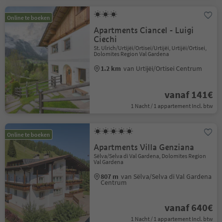
Online te boeken
Apartments Ciancel - Luigi
Ciechi
St. Ulrich/Urtijëi/Ortisei/Urtijëi, Urtijëi/Ortisei,
Dolomites Region Val Gardena
1.2 km
van Urtijëi/Ortisei Centrum
vanaf 141€
1 Nacht / 1 appartement Incl. btw
Online te boeken
Apartments Villa Genziana
Sëlva/Selva di Val Gardena, Dolomites Region
Val Gardena
807 m
van Sëlva/Selva di Val Gardena
Centrum
vanaf 640€
1 Nacht / 1 appartement Incl. btw