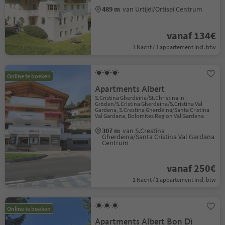
489 m
van Urtijëi/Ortisei Centrum
vanaf 134€
1 Nacht / 1 appartement Incl. btw
Online te boeken
Apartments Albert
S.Cristina Gherdëina/St.Christina in
Gröden/S.Cristina Gherdëina/S.Cristina Val
Gardena, S.Crestina Gherdëina/Santa Cristina
Val Gardana, Dolomites Region Val Gardena
307 m
van S.Crestina
Gherdëina/Santa Cristina Val Gardana
Centrum
vanaf 250€
1 Nacht / 1 appartement Incl. btw
Online te boeken
Apartments Albert Bon Dì