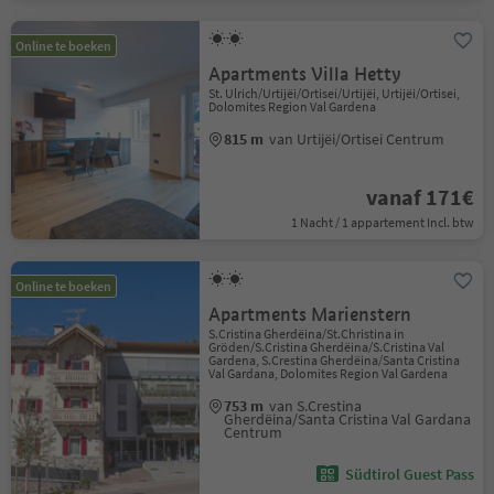
Online te boeken
Apartments Villa Hetty
St. Ulrich/Urtijëi/Ortisei/Urtijëi, Urtijëi/Ortisei,
Dolomites Region Val Gardena
815 m
van Urtijëi/Ortisei Centrum
vanaf 171€
1 Nacht / 1 appartement Incl. btw
Online te boeken
Apartments Marienstern
S.Cristina Gherdëina/St.Christina in
Gröden/S.Cristina Gherdëina/S.Cristina Val
Gardena, S.Crestina Gherdëina/Santa Cristina
Val Gardana, Dolomites Region Val Gardena
753 m
van S.Crestina
Gherdëina/Santa Cristina Val Gardana
Centrum
Südtirol Guest Pass