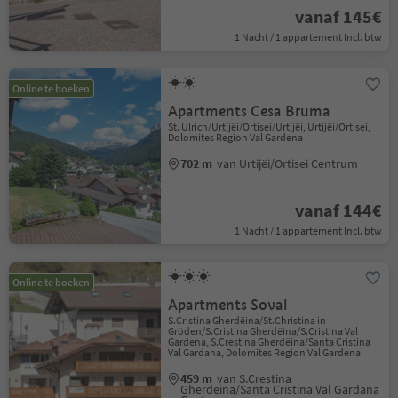
vanaf 145€
1 Nacht / 1 appartement Incl. btw
Online te boeken
Apartments Cesa Bruma
St. Ulrich/Urtijëi/Ortisei/Urtijëi, Urtijëi/Ortisei,
Dolomites Region Val Gardena
702 m
van Urtijëi/Ortisei Centrum
vanaf 144€
1 Nacht / 1 appartement Incl. btw
Online te boeken
Apartments Soval
S.Cristina Gherdëina/St.Christina in
Gröden/S.Cristina Gherdëina/S.Cristina Val
Gardena, S.Crestina Gherdëina/Santa Cristina
Val Gardana, Dolomites Region Val Gardena
459 m
van S.Crestina
Gherdëina/Santa Cristina Val Gardana