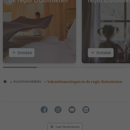
de regio Dolomieten
regio Dolomie
12
13
14
15
16
17
18
19
20
Ontdek
Ontdek
21
22
23
24
25
Accommodaties
Vakantiewoningen in de regio Dolomieten
26
27
28
29
30
31
32
33
Taal: Nederlands