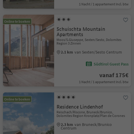
1 Nacht / 1 appartement Incl. btw
Online te boeken
Schuischta Mountain
Apartments
Moos/S.Giuseppe, Sexten/Sesto, Dolomites
Region 3 Zinnen
2.1 km
van Sexten/Sesto Centrum
Südtirol Guest Pass
vanaf 175€
1 Nacht / 1 appartement Incl. btw
Online te boeken
Residence Lindenhof
Reischach/Riscone, Bruneck/Brunico,
Dolomites Region Kronplatz/Plan de Corones
2.3 km
van Bruneck/Brunico
Centrum