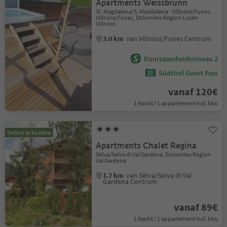
Apartments Weissbrunn
St. Magdalena/S. Maddalena - Villnöss/Funes,
Villnöss/Funes, Dolomites Region Lüsen
Villnöss
3.0 km
van Villnöss/Funes Centrum
Duurzaamheidsniveau 2
Südtirol Guest Pass
vanaf 120€
1 Nacht / 1 appartement Incl. btw
Online te boeken
Apartments Chalet Regina
Sëlva/Selva di Val Gardena, Dolomites Region
Val Gardena
1.7 km
van Sëlva/Selva di Val
Gardena Centrum
vanaf 89€
1 Nacht / 1 appartement Incl. btw