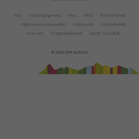
34
35
36
FAQ
Contactgegevens
Pers
MICE
Privacybeleid
37
Algemene voorwaarden
Impressum
Cookiebeleid
38
39
Over ons
Toegankelijkheid
South Tyrol B2B
40
41
42
© 2026 IDM Südtirol
43
44
45
46
47
48
49
50
51
52
53
54
55
56