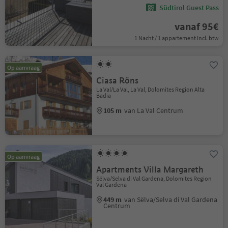
Südtirol Guest Pass
vanaf 95€
1 Nacht / 1 appartement Incl. btw
Op aanvraag
Ciasa Röns
La Val/La Val, La Val, Dolomites Region Alta
Badia
105 m
van La Val Centrum
Op aanvraag
Apartments Villa Margareth
Sëlva/Selva di Val Gardena, Dolomites Region
Val Gardena
449 m
van Sëlva/Selva di Val Gardena
Centrum