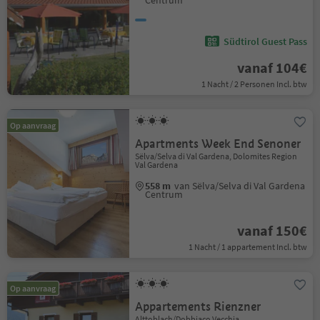
Centrum
Südtirol Guest Pass
vanaf 104€
1 Nacht / 2 Personen Incl. btw
Op aanvraag
Apartments Week End Senoner
Sëlva/Selva di Val Gardena, Dolomites Region
Val Gardena
558 m
van Sëlva/Selva di Val Gardena
Centrum
vanaf 150€
1 Nacht / 1 appartement Incl. btw
Op aanvraag
Appartements Rienzner
Alttoblach/Dobbiaco Vecchia,