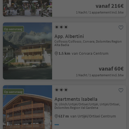
vanaf 216€
1 Nacht / 1 appartement Incl. btw
Op aanvraag
App. Albertini
Colfosco/Colfosco, Corvara, Dolomites Region
Alta Badia
1.5 km
van Corvara Centrum
vanaf 60€
1 Nacht / 1 appartement Incl. btw
Op aanvraag
Apartments Isabella
St. Ulrich/Urtijëi/Ortisei/Urtijëi, Urtijëi/Ortisei,
Dolomites Region Val Gardena
617 m
van Urtijëi/Ortisei Centrum