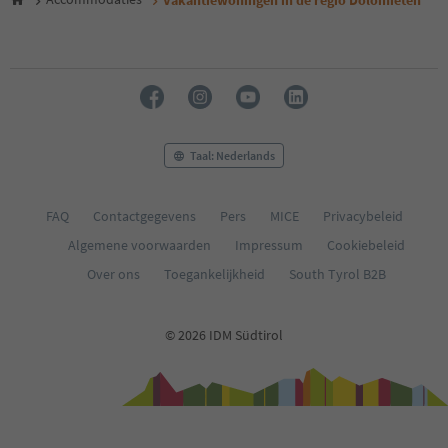
Vakantiewoningen in de regio Dolomieten
26
27
28
29
30
31
32
33
Taal: Nederlands
34
35
36
FAQ
Contactgegevens
Pers
MICE
Privacybeleid
37
Algemene voorwaarden
Impressum
Cookiebeleid
38
39
Over ons
Toegankelijkheid
South Tyrol B2B
40
41
42
© 2026 IDM Südtirol
43
44
45
46
47
48