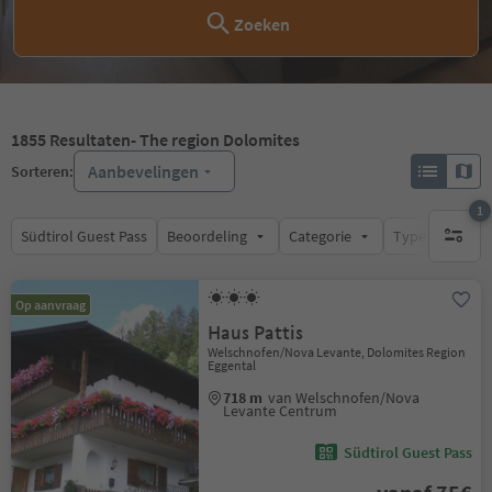
Zoeken
1855
Resultaten
- The region Dolomites
Aanbevelingen
Sorteren:
1
Südtirol Guest Pass
Beoordeling
Categorie
Type catering
1 actief 
Op aanvraag
Haus Pattis
Welschnofen/Nova Levante, Dolomites Region
Eggental
718 m
van Welschnofen/Nova
Levante Centrum
Südtirol Guest Pass