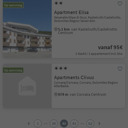
Op aanvraag
Apartment Elisa
Seiseralm/Alpe di Siusi, Kastelruth/Castelrotto,
Dolomites Region Seiser Alm
5.1 km
van Kastelruth/Castelrotto
Centrum
vanaf 95€
1 Nacht / 1 appartement Incl. btw
Op aanvraag
Apartments Clivus
Corvara/Corvara, Corvara, Dolomites Region
Alta Badia
874 m
van Corvara Centrum
1
2
...
...
1
39
40
41
62
3