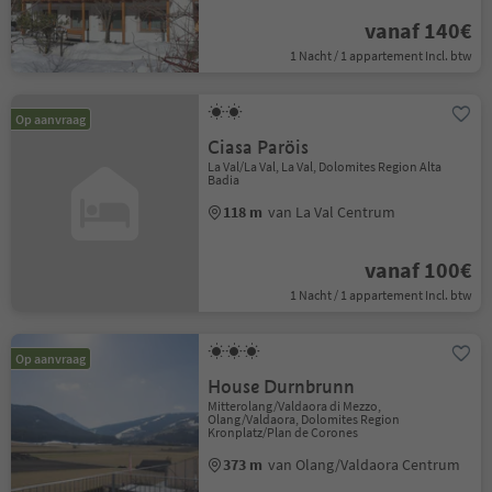
vanaf 140€
1 Nacht / 1 appartement Incl. btw
Op aanvraag
Ciasa Paröis
La Val/La Val, La Val, Dolomites Region Alta
Badia
118 m
van La Val Centrum
vanaf 100€
1 Nacht / 1 appartement Incl. btw
Op aanvraag
House Durnbrunn
Mitterolang/Valdaora di Mezzo,
Olang/Valdaora, Dolomites Region
Kronplatz/Plan de Corones
373 m
van Olang/Valdaora Centrum