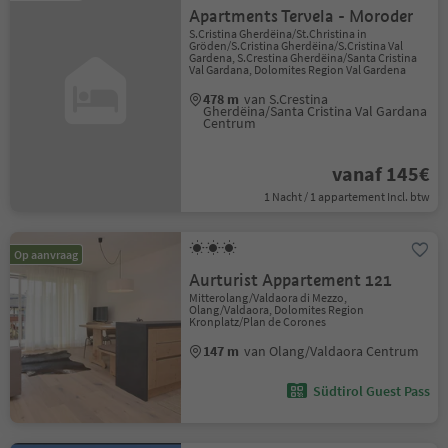
Apartments Tervela - Moroder
S.Cristina Gherdëina/St.Christina in
Gröden/S.Cristina Gherdëina/S.Cristina Val
Gardena, S.Crestina Gherdëina/Santa Cristina
Val Gardana, Dolomites Region Val Gardena
478 m
van S.Crestina
Gherdëina/Santa Cristina Val Gardana
Centrum
vanaf 145€
1 Nacht / 1 appartement Incl. btw
Op aanvraag
Aurturist Appartement 121
Mitterolang/Valdaora di Mezzo,
Olang/Valdaora, Dolomites Region
Kronplatz/Plan de Corones
147 m
van Olang/Valdaora Centrum
Südtirol Guest Pass