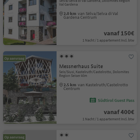
Sëlva/Selva di Val Gardena, Dolomites Region
Val Gardena
2.0 km
van Sëlva/Selva di Val
Gardena Centrum
vanaf 150€
1 Nacht / 1 appartement Incl. btw
Op aanvraag
Messnerhaus Suite
Seis/Siusi, Kastelruth/Castelrotto, Dolomites
Region Seiser Alm
2.5 km
van Kastelruth/Castelrotto
Centrum
Südtirol Guest Pass
vanaf 400€
1 Nacht / 1 appartement Incl. btw
Op aanvraag