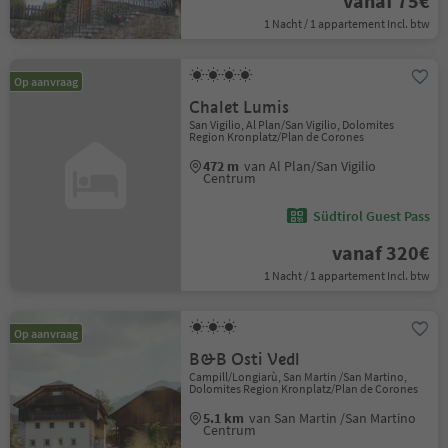
vanaf 75€
1 Nacht / 1 appartement Incl. btw
Op aanvraag
Chalet Lumis
San Vigilio, Al Plan/San Vigilio, Dolomites
Region Kronplatz/Plan de Corones
472 m
van Al Plan/San Vigilio
Centrum
Südtirol Guest Pass
vanaf 320€
1 Nacht / 1 appartement Incl. btw
Op aanvraag
B&B Osti Vedl
Campill/Longiarù, San Martin /San Martino,
Dolomites Region Kronplatz/Plan de Corones
5.1 km
van San Martin /San Martino
Centrum