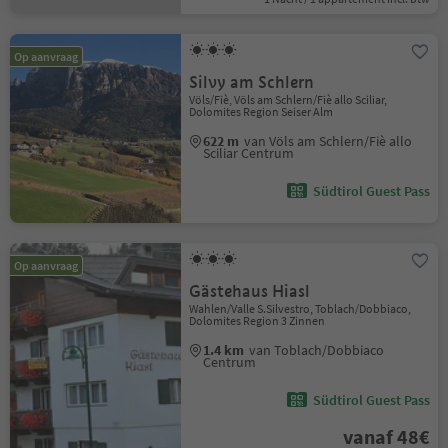
Op aanvraag
Silvy am Schlern
Völs/Fiè, Völs am Schlern/Fiè allo Sciliar,
Dolomites Region Seiser Alm
622 m
van Völs am Schlern/Fiè allo
Sciliar Centrum
Südtirol Guest Pass
Op aanvraag
Gästehaus Hiasl
Wahlen/Valle S.Silvestro, Toblach/Dobbiaco,
Dolomites Region 3 Zinnen
1.4 km
van Toblach/Dobbiaco
Centrum
Südtirol Guest Pass
vanaf 48€