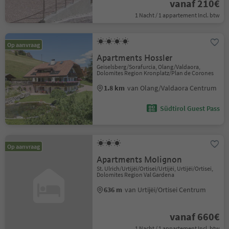
vanaf 210€
1 Nacht / 1 appartement Incl. btw
Op aanvraag
Apartments Hossler
Geiselsberg/Sorafurcia, Olang/Valdaora,
Dolomites Region Kronplatz/Plan de Corones
1.8 km
van Olang/Valdaora Centrum
Südtirol Guest Pass
Op aanvraag
Apartments Molignon
St. Ulrich/Urtijëi/Ortisei/Urtijëi, Urtijëi/Ortisei,
Dolomites Region Val Gardena
636 m
van Urtijëi/Ortisei Centrum
vanaf 660€
1 Nacht / 1 appartement Incl. btw