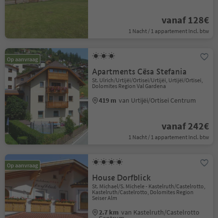
vanaf 128€
1 Nacht / 1 appartement Incl. btw
Op aanvraag
Apartments Cësa Stefania
St. Ulrich/Urtijëi/Ortisei/Urtijëi, Urtijëi/Ortisei,
Dolomites Region Val Gardena
419 m
van Urtijëi/Ortisei Centrum
vanaf 242€
1 Nacht / 1 appartement Incl. btw
Op aanvraag
House Dorfblick
St. Michael/S. Michele - Kastelruth/Castelrotto,
Kastelruth/Castelrotto, Dolomites Region
Seiser Alm
2.7 km
van Kastelruth/Castelrotto