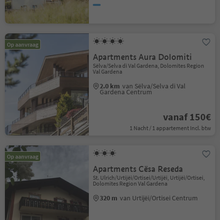
Op aanvraag
Apartments Aura Dolomiti
Sëlva/Selva di Val Gardena, Dolomites Region
Val Gardena
2.0 km
van Sëlva/Selva di Val
Gardena Centrum
vanaf 150€
1 Nacht / 1 appartement Incl. btw
Op aanvraag
Apartments Cësa Reseda
St. Ulrich/Urtijëi/Ortisei/Urtijëi, Urtijëi/Ortisei,
Dolomites Region Val Gardena
320 m
van Urtijëi/Ortisei Centrum