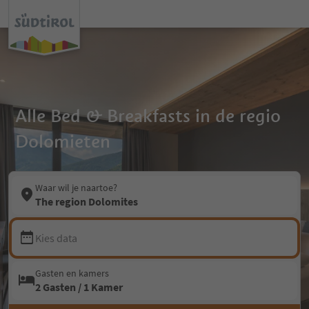
Alle Bed & Breakfasts in de regio
Dolomieten
Waar wil je naartoe?
The region Dolomites
Kies data
Gasten en kamers
2 Gasten / 1 Kamer