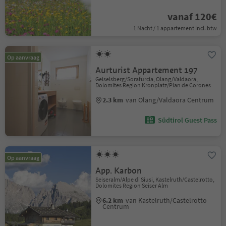
vanaf 120€
1 Nacht / 1 appartement Incl. btw
Op aanvraag
Aurturist Appartement 197
Geiselsberg/Sorafurcia, Olang/Valdaora,
Dolomites Region Kronplatz/Plan de Corones
2.3 km
van Olang/Valdaora Centrum
Südtirol Guest Pass
Op aanvraag
App. Karbon
Seiseralm/Alpe di Siusi, Kastelruth/Castelrotto,
Dolomites Region Seiser Alm
6.2 km
van Kastelruth/Castelrotto
Centrum