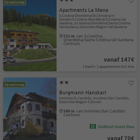
Op aanvraag
Apartments La Mana
S.Cristina Gherdëina/St.Christina in
Gröden/S.Cristina Gherdëina/S.Cristina Val
Gardena, S.Crestina Gherdëina/Santa Cristina
Val Gardana, Dolomites Region Val Gardena
532 m
van S.Crestina
Gherdëina/Santa Cristina Val Gardana
Centrum
vanaf 147€
1 Nacht / 1 appartement Incl. btw
Op aanvraag
Burgmann Hanskarl
Innichen/S. Candido, Innichen/San Candido,
Dolomites Region 3 Zinnen
500 m
van Innichen/San Candido
Centrum
Südtirol Guest Pass
vanaf 70€