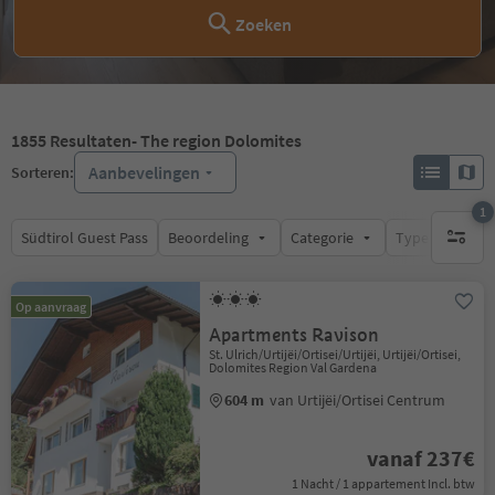
Zoeken
1855
Resultaten
- The region Dolomites
Aanbevelingen
Sorteren:
1
Südtirol Guest Pass
Beoordeling
Categorie
Type catering
1 actief 
Op aanvraag
Apartments Ravison
St. Ulrich/Urtijëi/Ortisei/Urtijëi, Urtijëi/Ortisei,
Dolomites Region Val Gardena
604 m
van Urtijëi/Ortisei Centrum
vanaf 237€
1 Nacht / 1 appartement Incl. btw