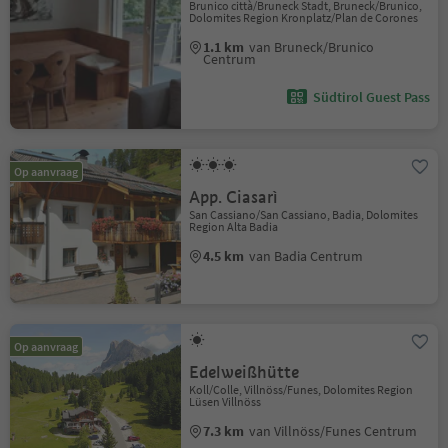
Brunico città/Bruneck Stadt, Bruneck/Brunico,
Dolomites Region Kronplatz/Plan de Corones
1.1 km
van Bruneck/Brunico
Centrum
Südtirol Guest Pass
Op aanvraag
App. Ciasarì
San Cassiano/San Cassiano, Badia, Dolomites
Region Alta Badia
4.5 km
van Badia Centrum
Op aanvraag
Edelweißhütte
Koll/Colle, Villnöss/Funes, Dolomites Region
Lüsen Villnöss
7.3 km
van Villnöss/Funes Centrum