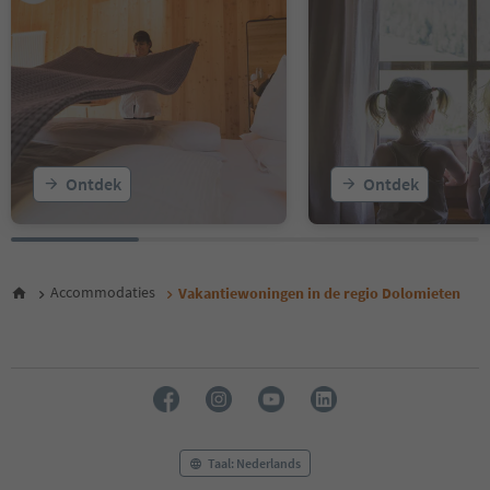
13
14
15
16
17
18
19
20
Ontdek
Ontdek
21
22
23
24
25
Accommodaties
Vakantiewoningen in de regio Dolomieten
26
27
28
29
30
31
32
33
Taal: Nederlands
34