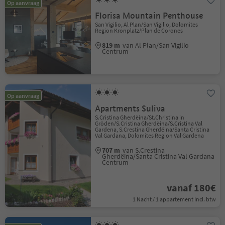
Op aanvraag
Florisa Mountain Penthouse
San Vigilio, Al Plan/San Vigilio, Dolomites
Region Kronplatz/Plan de Corones
819 m
van Al Plan/San Vigilio
Centrum
Op aanvraag
Apartments Suliva
S.Cristina Gherdëina/St.Christina in
Gröden/S.Cristina Gherdëina/S.Cristina Val
Gardena, S.Crestina Gherdëina/Santa Cristina
Val Gardana, Dolomites Region Val Gardena
707 m
van S.Crestina
Gherdëina/Santa Cristina Val Gardana
Centrum
vanaf 180€
1 Nacht / 1 appartement Incl. btw