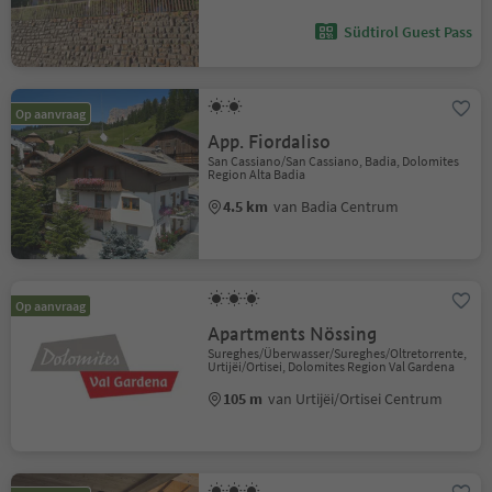
Südtirol Guest Pass
Op aanvraag
App. Fiordaliso
San Cassiano/San Cassiano, Badia, Dolomites
Region Alta Badia
4.5 km
van Badia Centrum
Op aanvraag
Apartments Nössing
Sureghes/Überwasser/Sureghes/Oltretorrente,
Urtijëi/Ortisei, Dolomites Region Val Gardena
105 m
van Urtijëi/Ortisei Centrum