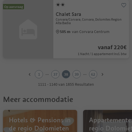
Op aanvraag
Chalet Sara
Corvara/Corvara, Corvara, Dolomites Region
Alta Badia
505 m
van Corvara Centrum
vanaf 220€
1 Nacht / 1 appartement Incl. btw
1
2
...
...
1
37
38
39
62
3
4
1111 - 1140 van 1855 Resultaten
5
6
Meer accommodatie
7
8
9
10
Hotels & Pensions in
Appartementen
11
de regio Dolomieten
regio Dolomie
12