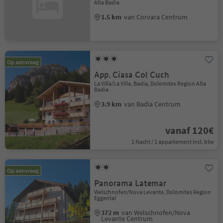
Alta Badia
1.5 km
van Corvara Centrum
Op aanvraag
App. Ciasa Col Cuch
La Villa/La Villa, Badia, Dolomites Region Alta
Badia
3.9 km
van Badia Centrum
vanaf 120€
1 Nacht / 1 appartement Incl. btw
Op aanvraag
Panorama Latemar
Welschnofen/Nova Levante, Dolomites Region
Eggental
372 m
van Welschnofen/Nova
Levante Centrum