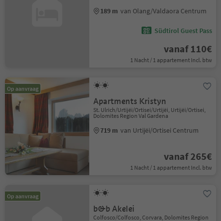
189 m
van Olang/Valdaora Centrum
Südtirol Guest Pass
vanaf 110€
1 Nacht / 1 appartement Incl. btw
Op aanvraag
Apartments Kristyn
St. Ulrich/Urtijëi/Ortisei/Urtijëi, Urtijëi/Ortisei,
Dolomites Region Val Gardena
719 m
van Urtijëi/Ortisei Centrum
vanaf 265€
1 Nacht / 1 appartement Incl. btw
Op aanvraag
b&b Akelei
Colfosco/Colfosco, Corvara, Dolomites Region