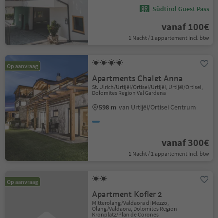
Südtirol Guest Pass
vanaf 100€
1 Nacht / 1 appartement Incl. btw
Op aanvraag
Apartments Chalet Anna
St. Ulrich/Urtijëi/Ortisei/Urtijëi, Urtijëi/Ortisei,
Dolomites Region Val Gardena
598 m
van Urtijëi/Ortisei Centrum
vanaf 300€
1 Nacht / 1 appartement Incl. btw
Op aanvraag
Apartment Kofler 2
Mitterolang/Valdaora di Mezzo,
Olang/Valdaora, Dolomites Region
Kronplatz/Plan de Corones