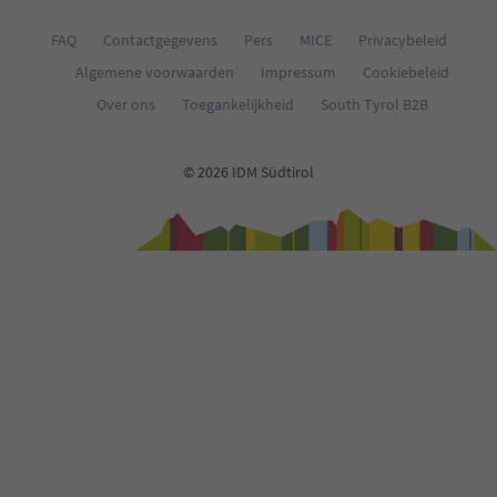
35
36
FAQ
Contactgegevens
Pers
MICE
Privacybeleid
37
Algemene voorwaarden
Impressum
Cookiebeleid
38
39
Over ons
Toegankelijkheid
South Tyrol B2B
40
41
42
© 2026 IDM Südtirol
43
44
45
46
47
48
49
50
51
52
53
54
55
56
57