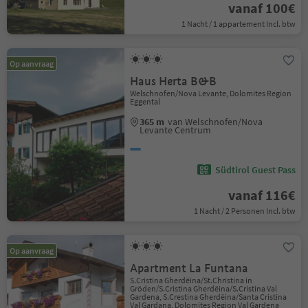
vanaf 100€
1 Nacht / 1 appartement Incl. btw
Op aanvraag
Haus Herta B&B
Welschnofen/Nova Levante, Dolomites Region
Eggental
365 m
van Welschnofen/Nova
Levante Centrum
Südtirol Guest Pass
vanaf 116€
1 Nacht / 2 Personen Incl. btw
Op aanvraag
Apartment La Funtana
S.Cristina Gherdëina/St.Christina in
Gröden/S.Cristina Gherdëina/S.Cristina Val
Gardena, S.Crestina Gherdëina/Santa Cristina
Val Gardana, Dolomites Region Val Gardena