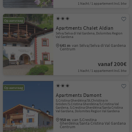
1 Nacht / 1 appartement Incl. btw
Op aanvraag
Apartments Chalet Aldian
Sëlva/Selva di Val Gardena, Dolomites Region
Val Gardena
641 m
van Sëlva/Selva di Val Gardena
Centrum
vanaf 200€
1 Nacht / 1 appartement Incl. btw
Op aanvraag
Apartments Damont
S.Cristina Gherdëina/St.Christina in
Gröden/S.Cristina Gherdëina/S.Cristina Val
Gardena, S.Crestina Gherdëina/Santa Cristina
Val Gardana, Dolomites Region Val Gardena
950 m
van S.Crestina
Gherdëina/Santa Cristina Val Gardana
Centrum