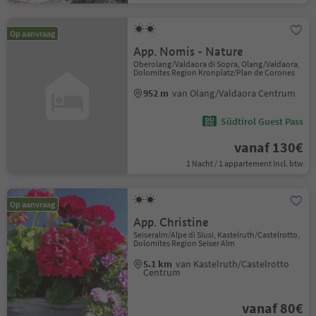
Op aanvraag
App. Nomis - Nature
Oberolang/Valdaora di Sopra, Olang/Valdaora,
Dolomites Region Kronplatz/Plan de Corones
952 m
van Olang/Valdaora Centrum
Südtirol Guest Pass
vanaf 130€
1 Nacht / 1 appartement Incl. btw
Op aanvraag
App. Christine
Seiseralm/Alpe di Siusi, Kastelruth/Castelrotto,
Dolomites Region Seiser Alm
5.1 km
van Kastelruth/Castelrotto
Centrum
vanaf 80€