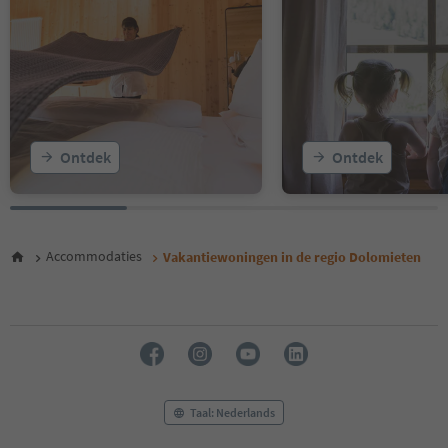
13
14
15
16
17
18
19
20
Ontdek
Ontdek
21
22
23
24
25
Accommodaties
Vakantiewoningen in de regio Dolomieten
26
27
28
29
30
31
32
33
Taal: Nederlands
34
35