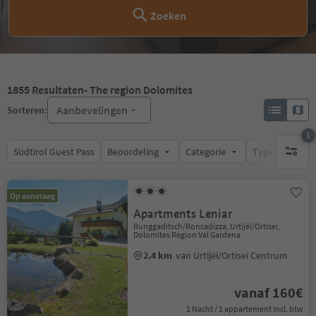
Zoeken
1855
Resultaten
- The region Dolomites
Aanbevelingen
Sorteren:
1
Südtirol Guest Pass
Beoordeling
Categorie
Type catering
1 actief 
Op aanvraag
Apartments Leniar
Runggaditsch/Roncadizza, Urtijëi/Ortisei,
Dolomites Region Val Gardena
2.4 km
van Urtijëi/Ortisei Centrum
vanaf 160€
1 Nacht / 1 appartement Incl. btw