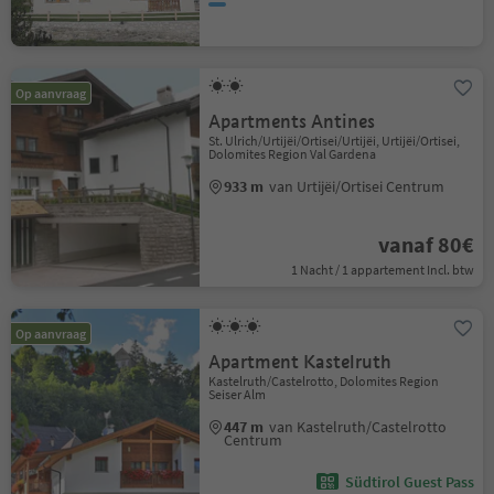
Op aanvraag
Apartments Antines
St. Ulrich/Urtijëi/Ortisei/Urtijëi, Urtijëi/Ortisei,
Dolomites Region Val Gardena
933 m
van Urtijëi/Ortisei Centrum
vanaf 80€
1 Nacht / 1 appartement Incl. btw
Op aanvraag
Apartment Kastelruth
Kastelruth/Castelrotto, Dolomites Region
Seiser Alm
447 m
van Kastelruth/Castelrotto
Centrum
Südtirol Guest Pass