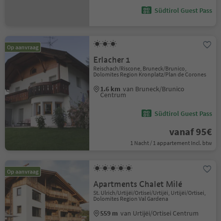
Südtirol Guest Pass
Op aanvraag
Erlacher 1
Reischach/Riscone, Bruneck/Brunico,
Dolomites Region Kronplatz/Plan de Corones
1.6 km
van Bruneck/Brunico
Centrum
Südtirol Guest Pass
vanaf 95€
1 Nacht / 1 appartement Incl. btw
Op aanvraag
Apartments Chalet Milé
St. Ulrich/Urtijëi/Ortisei/Urtijëi, Urtijëi/Ortisei,
Dolomites Region Val Gardena
559 m
van Urtijëi/Ortisei Centrum