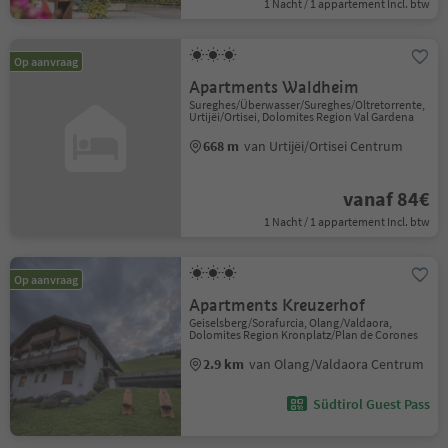
1 Nacht / 1 appartement Incl. btw
Op aanvraag
Apartments Waldheim
Sureghes/Überwasser/Sureghes/Oltretorrente,
Urtijëi/Ortisei, Dolomites Region Val Gardena
668 m
van Urtijëi/Ortisei Centrum
vanaf 84€
1 Nacht / 1 appartement Incl. btw
Op aanvraag
Apartments Kreuzerhof
Geiselsberg/Sorafurcia, Olang/Valdaora,
Dolomites Region Kronplatz/Plan de Corones
2.9 km
van Olang/Valdaora Centrum
Südtirol Guest Pass