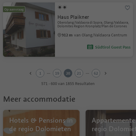
Op aanvraag
Haus Plaikner
Oberolang/Valdaora di Sopra, Olang/Valdaora,
Dolomites Region Kronplatz/Plan de Corones
912 m
van Olang/Valdaora Centrum
Südtirol Guest Pass
1
2
...
...
1
19
20
21
62
3
4
571 - 600 van 1855 Resultaten
5
6
Meer accommodatie
7
8
9
10
Hotels & Pensions in
Appartementen
11
de regio Dolomieten
regio Dolomie
12