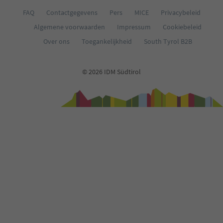
36
FAQ
Contactgegevens
Pers
MICE
Privacybeleid
37
Algemene voorwaarden
Impressum
Cookiebeleid
38
39
Over ons
Toegankelijkheid
South Tyrol B2B
40
41
42
© 2026 IDM Südtirol
43
44
45
46
47
48
49
50
51
52
53
54
55
56
57