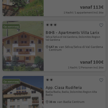
vanaf 113€
1 Nacht / 1 appartement Incl. btw
Op aanvraag
B&B - Apartments Villa Larix
Sëlva/Selva di Val Gardena, Dolomites Region
Val Gardena
647 m
van Sëlva/Selva di Val Gardena
Centrum
vanaf 100€
1 Nacht / 2 Personen Incl. btw
Op aanvraag
App. Ciasa Rudiferia
Badia/Badia, Badia, Dolomites Region Alta
Badia
38 m
van Badia Centrum