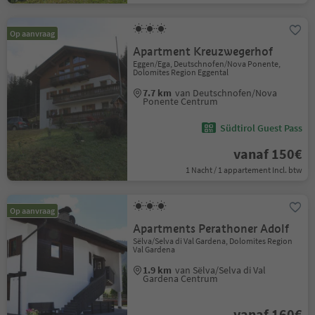
Op aanvraag
Apartment Kreuzwegerhof
Eggen/Ega, Deutschnofen/Nova Ponente,
Dolomites Region Eggental
7.7 km
van Deutschnofen/Nova
Ponente Centrum
Südtirol Guest Pass
vanaf 150€
1 Nacht / 1 appartement Incl. btw
Op aanvraag
Apartments Perathoner Adolf
Sëlva/Selva di Val Gardena, Dolomites Region
Val Gardena
1.9 km
van Sëlva/Selva di Val
Gardena Centrum
vanaf 160€