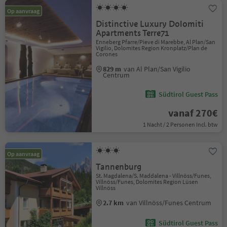
Op aanvraag
Distinctive Luxury Dolomiti
Apartments Terre71
Enneberg Pfarre/Pieve di Marebbe, Al Plan/San
Vigilio, Dolomites Region Kronplatz/Plan de
Corones
829 m
van Al Plan/San Vigilio
Centrum
Südtirol Guest Pass
vanaf 270€
1 Nacht / 2 Personen Incl. btw
Op aanvraag
Tannenburg
St. Magdalena/S. Maddalena - Villnöss/Funes,
Villnöss/Funes, Dolomites Region Lüsen
Villnöss
2.7 km
van Villnöss/Funes Centrum
Südtirol Guest Pass