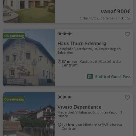
vanaf 900€
1 Nacht / 1 appartement Incl. btw
Op aanvraag
Haus Thurn Edenberg
Kastelruth/Castelrotto, Dolomites Region
Seiser Alm
87 m
van Kastelruth/Castelrotto
Centrum
Südtirol Guest Pass
Op aanvraag
Vivaio Dependance
Niederdorf/Villabassa, Dolomites Region 3
Zinnen
1.1 km
van Niederdorf/Villabassa
Centrum