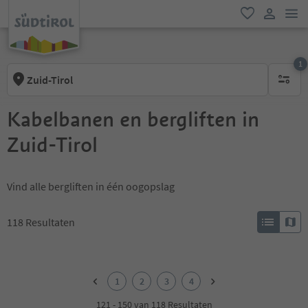
men
favoriet
gebruike
1
Zuid-Tirol
1 actief 
Kabelbanen en bergliften in
Zuid-Tirol
Vind alle bergliften in één oogopslag
118
Resultaten
1
2
1
2
3
4
3
4
121 - 150 van 118 Resultaten