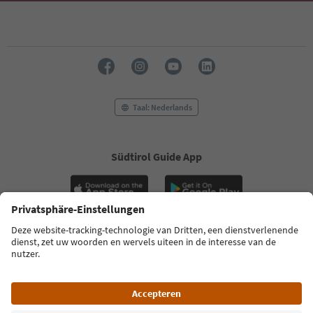
Taal: Nederlands
Südtirol Guide App
FAQ
Contactgegevens
Pers
MICE
Privacybeleid
Algemene voorwaarden
Impressum
Cookiebeleid
Over ons
Toegankelijkheid
South Tyrol B2B