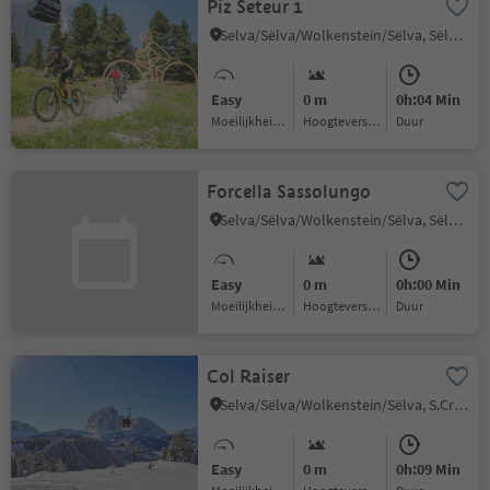
Piz Seteur 1
Selva/Sëlva/Wolkenstein/Sëlva, Sëlva/Selva di Val Gardena, Dolomites Region Val Gardena
Easy
0 m
0h:04 Min
Moeilijkheidsgraad
Hoogteverschil
Duur
Forcella Sassolungo
Selva/Sëlva/Wolkenstein/Sëlva, Sëlva/Selva di Val Gardena, Dolomites Region Val Gardena
Easy
0 m
0h:00 Min
Moeilijkheidsgraad
Hoogteverschil
Duur
Col Raiser
Selva/Sëlva/Wolkenstein/Sëlva, S.Crestina Gherdëina/Santa Cristina Val Gardana, Dolomites Region Val Gardena
Easy
0 m
0h:09 Min