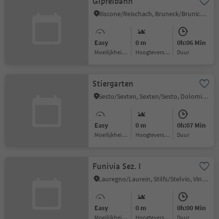
Gipfelbahn
Riscone/Reischach, Bruneck/Brunico, Dolomites Region Kronplatz/Plan de Corones
Easy
0 m
0h:06 Min
Moeilijkheidsgraad
Hoogteverschil
Duur
Stiergarten
Sesto/Sexten, Sexten/Sesto, Dolomites Region 3 Zinnen
Easy
0 m
0h:07 Min
Moeilijkheidsgraad
Hoogteverschil
Duur
Funivia Sez. I
Lauregno/Laurein, Stilfs/Stelvio, Vinschgau/Val Venosta
Easy
0 m
0h:00 Min
Moeilijkheidsgraad
Hoogteverschil
Duur