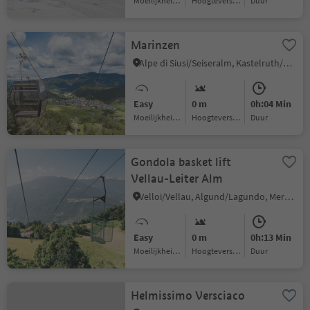
Moeilijkheidsgraad
Hoogteverschil
Duur
Marinzen
Alpe di Siusi/Seiseralm, Kastelruth/Castelrotto, Dolomites Region Seiser Alm
Easy
0 m
0h:04 Min
Moeilijkheidsgraad
Hoogteverschil
Duur
Gondola basket lift
Vellau-Leiter Alm
Velloi/Vellau, Algund/Lagundo, Meran/Merano and environs
Easy
0 m
0h:13 Min
Moeilijkheidsgraad
Hoogteverschil
Duur
Helmissimo Versciaco