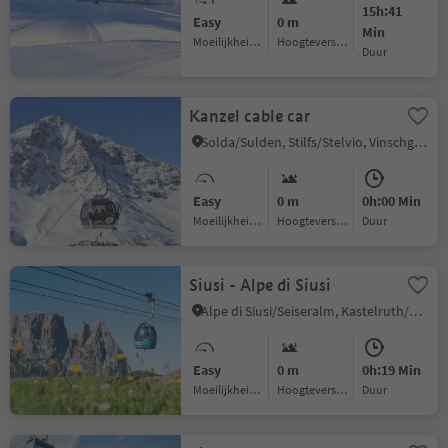
15h:41
Easy
0 m
Min
Moeilijkheidsgraad
Hoogteverschil
Duur
Kanzel cable car
Solda/Sulden, Stilfs/Stelvio, Vinschgau/Val Venosta
Easy
0 m
0h:00 Min
Moeilijkheidsgraad
Hoogteverschil
Duur
Siusi - Alpe di Siusi
Alpe di Siusi/Seiseralm, Kastelruth/Castelrotto, Dolomites Region Seiser Alm
Easy
0 m
0h:19 Min
Moeilijkheidsgraad
Hoogteverschil
Duur