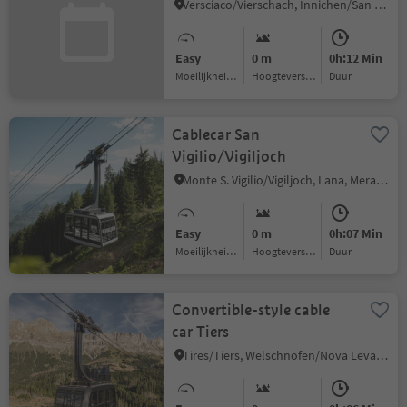
Versciaco/Vierschach, Innichen/San Candido, Dolomites Region 3 Zinnen
Easy
0 m
0h:12 Min
Moeilijkheidsgraad
Hoogteverschil
Duur
Cablecar San
Vigilio/Vigiljoch
Monte S. Vigilio/Vigiljoch, Lana, Meran/Merano and environs
Easy
0 m
0h:07 Min
Moeilijkheidsgraad
Hoogteverschil
Duur
Convertible-style cable
car Tiers
Tires/Tiers, Welschnofen/Nova Levante, Dolomites Region Eggental