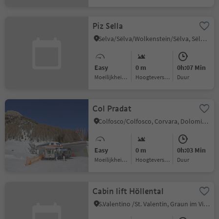
Piz Sella
Selva/Sëlva/Wolkenstein/Sëlva, Sëlva/Selva di Val Gardena, Dolomites Region Val Gardena
Easy
0 m
0h:07 Min
Moeilijkheidsgraad
Hoogteverschil
Duur
Col Pradat
Colfosco/Colfosco, Corvara, Dolomites Region Alta Badia
Easy
0 m
0h:03 Min
Moeilijkheidsgraad
Hoogteverschil
Duur
Cabin lift Höllental
S.Valentino /St. Valentin, Graun im Vinschgau/Curon Venosta, Vinschgau/Val Venosta