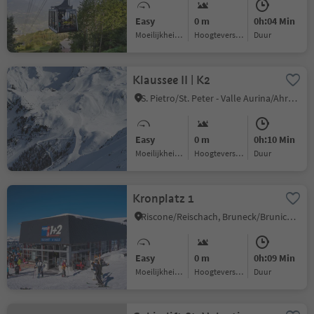
Easy
0 m
0h:04 Min
Moeilijkheidsgraad
Hoogteverschil
Duur
Klaussee II | K2
S. Pietro/St. Peter - Valle Aurina/Ahrntal, Ahrntal/Valle Aurina, Ahrntal/Valle Aurina
Easy
0 m
0h:10 Min
Moeilijkheidsgraad
Hoogteverschil
Duur
Kronplatz 1
Riscone/Reischach, Bruneck/Brunico, Dolomites Region Kronplatz/Plan de Corones
Easy
0 m
0h:09 Min
Moeilijkheidsgraad
Hoogteverschil
Duur