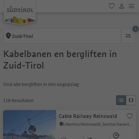
men
favoriet
gebruike
1
Zuid-Tirol
1 actief 
Kabelbanen en bergliften in
Zuid-Tirol
Vind alle bergliften in één oogopslag
118
Resultaten
Cable Railway Reinswald
S.Martino/Reinswald, Sarntal/Sarentino, Bolzano/Bozen and environs