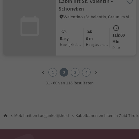
Cabin lift St. Valentin -
Schöneben
S.Valentino /St. Valentin, Graun im Vinschgau/Curon Venosta, Vinschgau/Val Venosta
11h:00
Easy
0 m
Min
Moeilijkheidsgraad
Hoogteverschil
Duur
1
2
1
2
3
4
3
4
31 - 60 van 118 Resultaten
Mobiliteit en toegankelijkheid
Kabelbanen en liften in Zuid-Tirol/