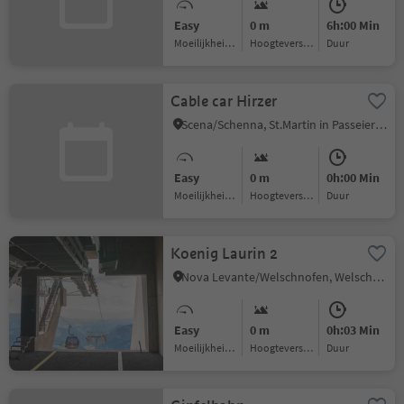
Easy
0 m
6h:00 Min
Moeilijkheidsgraad
Hoogteverschil
Duur
Cable car Hirzer
Scena/Schenna, St.Martin in Passeier/San Martino in Passiria, Meran/Merano and environs
Easy
0 m
0h:00 Min
Moeilijkheidsgraad
Hoogteverschil
Duur
Koenig Laurin 2
Nova Levante/Welschnofen, Welschnofen/Nova Levante, Dolomites Region Eggental
Easy
0 m
0h:03 Min
Moeilijkheidsgraad
Hoogteverschil
Duur