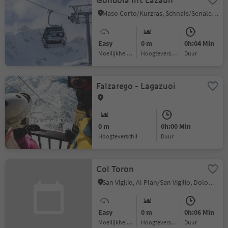
Gondola lift Lazaun
Maso Corto/Kurzras, Schnals/Senales, Vinschgau/Val Venosta
Easy
0 m
0h:04 Min
Moeilijkheidsgraad
Hoogteverschil
Duur
Falzarego - Lagazuoi
0 m
0h:00 Min
Hoogteverschil
Duur
Col Toron
San Vigilio, Al Plan/San Vigilio, Dolomites Region Kronplatz/Plan de Corones
Easy
0 m
0h:06 Min
Moeilijkheidsgraad
Hoogteverschil
Duur