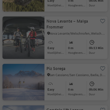
Easy
0 m
0h:06 Min
Moeilijkheidsgraad
Hoogteverschil
Duur
Nova Levante – Malga
Frommer
Nova Levante/Welschnofen, Welschnofen/Nova Levante, Dolomites Region Eggental
Easy
0 m
0h:13 Min
Moeilijkheidsgraad
Hoogteverschil
Duur
Piz Sorega
San Cassiano/San Cassiano, Badia, Dolomites Region Alta Badia
Easy
0 m
0h:06 Min
Moeilijkheidsgraad
Hoogteverschil
Duur