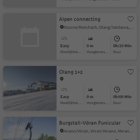
Alpen connecting
Riscone/Reischach, Olang/Valdaora, Dolomites Region Kronplatz/Plan de Corones
Easy
0 m
0h:10 Min
Moeilijkheidsgraad
Hoogteverschil
Duur
Olang 1+2
Easy
0 m
0h:00 Min
Moeilijkheidsgraad
Hoogteverschil
Duur
Burgstall-Vöran Funicular
Verano/Vöran, Vöran/Verano, Meran/Merano and environs