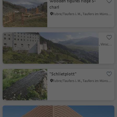
Wooden figures ridge S-
charl
Tubre/Taufers i. M., Taufers im Münstertal/Tubre, Vinschgau/Val Venosta
Marienberg Monastery
Burgusio/Burgeis, Mals/Malles, Vinschgau/Val Venosta
"Schlietplott"
Tubre/Taufers i. M., Taufers im Münstertal/Tubre, Vinschgau/Val Venosta
Puni Whisky Distillery