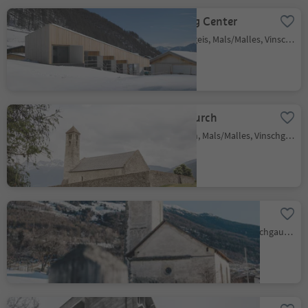
Nordic Skiing Center
Burgusio/Burgeis, Mals/Malles, Vinschgau/Val Venosta
St. Veit´s Church
Tarces/Tartsch, Mals/Malles, Vinschgau/Val Venosta
St. Benedikt´s Church
Malles/Mals, Mals/Malles, Vinschgau/Val Venosta