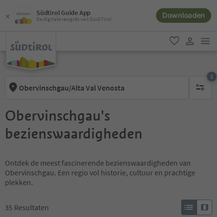
Südtirol Guide App
Downloaden
De digitale reisgids van Zuid-Tirol
men
favoriet
gebruike
1
Obervinschgau/Alta Val Venosta
1 actief 
Obervinschgau's
bezienswaardigheden
Ontdek de meest fascinerende bezienswaardigheden van
Obervinschgau. Een regio vol historie, cultuur en prachtige
plekken.
35
Resultaten