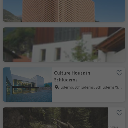
Glorenza/Glurns, Glurns/Glorenza, Vinschgau/Val Venosta
Vintschger Museum
Sluderno/Schluderns, Schluderns/Sluderno, Vinschgau/Val Venosta
Culture House in
Schluderns
Sluderno/Schluderns, Schluderns/Sluderno, Vinschgau/Val Venosta
Irrigation Channel Paths
in the Upper Venosta
Valley
Malles/Mals, Mals/Malles, Vinschgau/Val Venosta