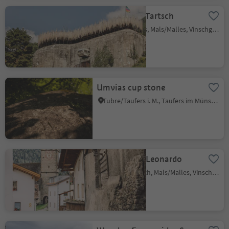
Bunker23 in Tartsch
Tartsch/Tarces, Mals/Malles, Vinschgau/Val Venosta
Umvias cup stone
Tubre/Taufers i. M., Taufers im Münstertal/Tubre, Vinschgau/Val Venosta
Church of S. Leonardo
Laudes/Laatsch, Mals/Malles, Vinschgau/Val Venosta