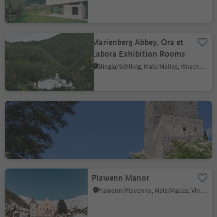
Marienberg Abbey, Ora et
Labora Exhibition Rooms
Slingia/Schlinig, Mals/Malles, Vinschgau/Val Venosta
Fürstenburg Castle
Burgusio/Burgeis, Mals/Malles, Vinschgau/Val Venosta
Plawenn Manor
Plawenn/Piavenna, Mals/Malles, Vinschgau/Val Venosta