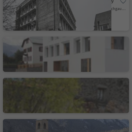
Malles Student Dormitory
Malles/Mals, Mals/Malles, Vinschgau/Val Venosta
Taufers im Münstertal
Elementary School
Tubre/Taufers i. M., Taufers im Münstertal/Tubre, Vinschgau/Val Venosta
Glorenza - the little
medieval town in South
Tyrol
Glorenza/Glurns, Glurns/Glorenza, Vinschgau/Val Venosta
Convent of St. John in
Müstair