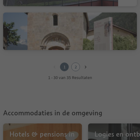
St. Johann´s Church in
Taufers i.M.
Tubre/Taufers i. M., Taufers im Münstertal/Tubre, Vinschgau/Val Venosta
1
2
1
2
1 - 30 van 35 Resultaten
Accommodaties in de omgeving
Hotels & pensions in
Logies en ontbi