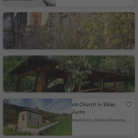
The city mill of Glurns
Glorenza/Glurns, Glurns/Glorenza, Vinschgau/Val Venosta
Ganglegg
Sluderno/Schluderns, Schluderns/Sluderno, Vinschgau/Val Venosta
S. Jakob Church in Söles
near Glurns
Glorenza/Glurns, Glurns/Glorenza, Vinschgau/Val Venosta