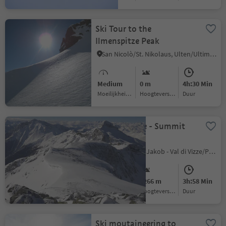
Ski Tour to the
Ilmenspitze Peak
San Nicolò/St. Nikolaus, Ulten/Ultimo, Meran/Merano and environs
Medium
0 m
4h:30 Min
Moeilijkheidsgraad
Hoogteverschil
Duur
Wildseespitze - Summit
ski tour
S. Giacomo/St. Jakob - Val di Vizze/Pfitsch, Pfitsch/Val di Vizze, Sterzing/Vipiteno and environs
Medium
1266 m
3h:58 Min
Moeilijkheidsgraad
Hoogteverschil
Duur
Ski moutaineering to