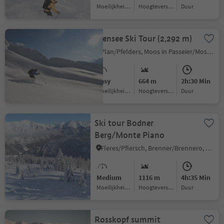
Moeilijkheidsgraad
Hoogteverschil
Duur
Erensee Ski Tour (2,292 m)
Plan/Pfelders, Moos in Passeier/Moso in Passiria, Meran/Merano and environs
Easy
664 m
2h:30 Min
Moeilijkheidsgraad
Hoogteverschil
Duur
Ski tour Bodner
Berg/Monte Piano
Fleres/Pflersch, Brenner/Brennero, Sterzing/Vipiteno and environs
Medium
1116 m
4h:35 Min
Moeilijkheidsgraad
Hoogteverschil
Duur
Rosskopf summit