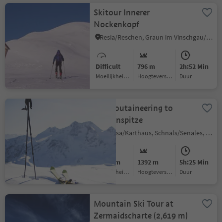
Skitour Innerer
Nockenkopf
Resia/Reschen, Graun im Vinschgau/Curon Venosta, Vinschgau/Val Venosta
Difficult
796 m
2h:52 Min
Moeilijkheidsgraad
Hoogteverschil
Duur
Ski moutaineering to
Grubenspitze
Certosa/Karthaus, Schnals/Senales, Vinschgau/Val Venosta
Medium
1392 m
5h:25 Min
Moeilijkheidsgraad
Hoogteverschil
Duur
Mountain Ski Tour at
Zermaidscharte (2,619 m)