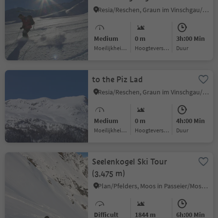
Resia/Reschen, Graun im Vinschgau/Curon Venosta, Vinschgau/Val Venosta
Medium
0 m
3h:00 Min
Moeilijkheidsgraad
Hoogteverschil
Duur
to the Piz Lad
Resia/Reschen, Graun im Vinschgau/Curon Venosta, Vinschgau/Val Venosta
Medium
0 m
4h:00 Min
Moeilijkheidsgraad
Hoogteverschil
Duur
Seelenkogel Ski Tour
(3,475 m)
Plan/Pfelders, Moos in Passeier/Moso in Passiria, Meran/Merano and environs
Difficult
1844 m
6h:00 Min