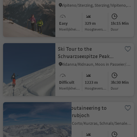
Vipiteno/Sterzing, Sterzing/Vipiteno, Sterzing/Vipiteno and environs
Easy
329 m
1h:15 Min
Moeilijkheidsgraad
Hoogteverschil
Duur
Ski Tour to the
Schwarzseespitze Peak
(2,988 m)
Ridanna/Ridnaun, Moos in Passeier/Moso in Passiria, Meran/Merano and environs
Difficult
1223 m
3h:30 Min
Moeilijkheidsgraad
Hoogteverschil
Duur
Ski moutaineering to
Langgrubjoch
Maso Corto/Kurzras, Schnals/Senales, Vinschgau/Val Venosta