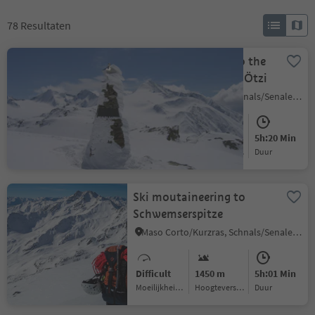
78
Resultaten
Ski moutaineering to the
place of discovery of Ötzi
Maso Corto/Kurzras, Schnals/Senales, Vinschgau/Val Venosta
Medium
843 m
5h:20 Min
Moeilijkheidsgraad
Hoogteverschil
Duur
Ski moutaineering to
Schwemserspitze
Maso Corto/Kurzras, Schnals/Senales, Vinschgau/Val Venosta
Difficult
1450 m
5h:01 Min
Moeilijkheidsgraad
Hoogteverschil
Duur