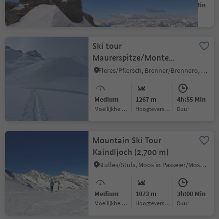
Medium
1787 m
5h:34 Min
Moeilijkheidsgraad
Hoogteverschil
Duur
Ski tour
Maurerspitze/Monte
Muro
Fleres/Pflersch, Brenner/Brennero, Sterzing/Vipiteno and environs
Medium
1267 m
4h:55 Min
Moeilijkheidsgraad
Hoogteverschil
Duur
Mountain Ski Tour
Kaindljoch (2,700 m)
Stulles/Stuls, Moos in Passeier/Moso in Passiria, Meran/Merano and environs
Medium
1073 m
3h:00 Min
Moeilijkheidsgraad
Hoogteverschil
Duur