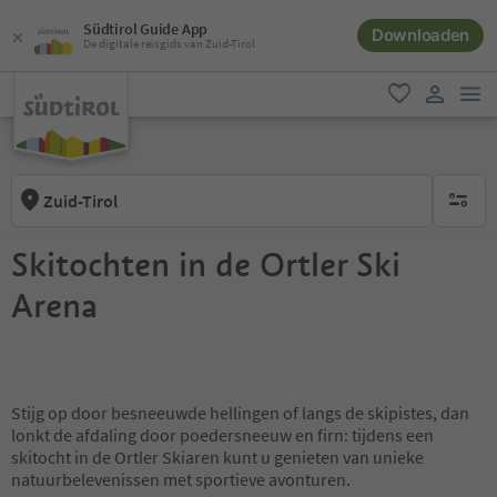
Südtirol Guide App
Downloaden
De digitale reisgids van Zuid-Tirol
men
favoriet
gebruike
Zuid-Tirol
geen act
Skitochten in de Ortler Ski
Arena
Stijg op door besneeuwde hellingen of langs de skipistes, dan
lonkt de afdaling door poedersneeuw en firn: tijdens een
skitocht in de Ortler Skiaren kunt u genieten van unieke
natuurbelevenissen met sportieve avonturen.