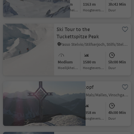
Medium
1163 m
3h:42 Min
Moeilijkheidsgraad
Hoogteverschil
Duur
Ski Tour to the
Tuckettspitze Peak
Passo Stelvio/Stilfserjoch, Stilfs/Stelvio, Vinschgau/Val Venosta
Medium
1580 m
5h:00 Min
Moeilijkheidsgraad
Hoogteverschil
Duur
Ski tour Upikopf
Mazia/Matsch, Mals/Malles, Vinschgau/Val Venosta
Medium
1358 m
4h:00 Min
Moeilijkheidsgraad
Hoogteverschil
Duur