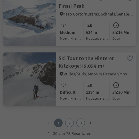
Finail Peak
Maso Corto/Kurzras, Schnals/Senales, Vinschgau/Val Venosta
Medium
634 m
3h:16 Min
Moeilijkheidsgraad
Hoogteverschil
Duur
Ski Tour to the Hinterer
Kitzkogel (3,059 m)
Stulles/Stuls, Moos in Passeier/Moso in Passiria, Meran/Merano and environs
Difficult
1294 m
3h:30 Min
Moeilijkheidsgraad
Hoogteverschil
Duur
1
2
1
2
3
3
1 - 30 van 78 Resultaten