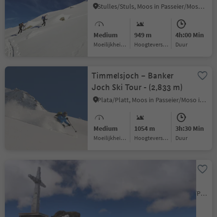
Stulles/Stuls, Moos in Passeier/Moso in Passiria, Meran/Merano and environs
Medium
949 m
4h:00 Min
Moeilijkheidsgraad
Hoogteverschil
Duur
Timmelsjoch – Banker
Joch Ski Tour - (2,833 m)
Plata/Platt, Moos in Passeier/Moso in Passiria, Meran/Merano and environs
Medium
1054 m
3h:30 Min
Moeilijkheidsgraad
Hoogteverschil
Duur
Wilde Kreuzspitze -
Summit ski tour
S. Giacomo/St. Jakob - Val di Vizze/Pfitsch, Pfitsch/Val di Vizze, Sterzing/Vipiteno and environs