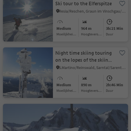
Ski tour to the Elferspitze
Resia/Reschen, Graun im Vinschgau/Curon Venosta, Vinschgau/Val Venosta
Medium
964 m
3h:21 Min
Moeilijkheidsgraad
Hoogteverschil
Duur
Night time skiing touring
on the lopes of the skiing
area of Reinswald
S.Martino/Reinswald, Sarntal/Sarentino, Bolzano/Bozen and environs
Medium
890 m
2h:46 Min
Moeilijkheidsgraad
Hoogteverschil
Duur
Rotbachl - Summit ski
tour
S. Giacomo/St. Jakob - Val di Vizze/Pfitsch, Pfitsch/Val di Vizze, Sterzing/Vipiteno and environs