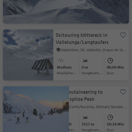
Medium
1357 m
4h:22 Min
Moeilijkheidsgraad
Hoogteverschil
Duur
Skitouring Mittereck in
Vallelunga/Langtaufers
S.Valentino /St. Valentin, Graun im Vinschgau/Curon Venosta, Vinschgau/Val Venosta
Medium
0 m
4h:00 Min
Moeilijkheidsgraad
Hoogteverschil
Duur
Ski moutaineering to
Saldurspitze Peak
Maso Corto/Kurzras, Schnals/Senales, Vinschgau/Val Venosta
Difficult
1517 m
5h:24 Min
Moeilijkheidsgraad
Hoogteverschil
Duur