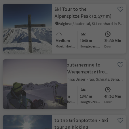
Ski Tour to the
Alpenspitze Peak (2,477 m)
Valgiovo/Jaufental, St.Leonhard in Passeier/San Leonardo in Passiria, Meran/Merano and environs
Medium
1040 m
3h:30 Min
Moeilijkheidsgraad
Hoogteverschil
Duur
Ski moutaineering to
Hohe Wiegenspitze (from
Madonna di
Madonna/Unser Frau, Schnals/Senales, Vinschgau/Val Venosta
Senales/Unser Frau)
Medium
1347 m
4h:52 Min
Moeilijkheidsgraad
Hoogteverschil
Duur
to the Grionplotten - Ski
tour an higking