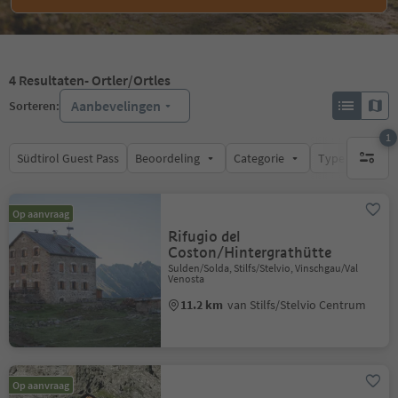
4
Resultaten
- Ortler/Ortles
Aanbevelingen
Sorteren:
1
Südtirol Guest Pass
Beoordeling
Categorie
Type catering
1 actief 
Op aanvraag
Rifugio del
Coston/Hintergrathütte
Sulden/Solda, Stilfs/Stelvio, Vinschgau/Val
Venosta
11.2 km
van Stilfs/Stelvio Centrum
Op aanvraag