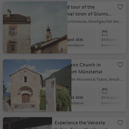
Guided tour of the
medieval town of Glurns
“Towers, Walls, Mill”
Glurns/Glorenza, Vinschgau/Val Venosta
12 August 2026
19 August 2026
evenementdatum
evenementdatum
St. Johann Church in
Taufers im Münstertal
Taufers im Münstertal/Tubre, Vinschgau/Val Venosta
12 August 2026
19 August 2026
evenementdatum
evenementdatum
Experience the Venosta