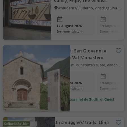
Valley, Enjoy the Venosta
Valley (in German)
Schluderns/Sluderno, Vinschgau/Val Venosta
12 August 2026
19 August 2026
evenementdatum
evenementdatum
Chiesa di San Giovanni a
Tubre in Val Monastero
Taufers im Münstertal/Tubre, Vinschgau/Val Venosta
12 August 2026
19 August 2026
evenementdatum
evenementdatum
Bespaar met de Südtirol Guest
Pass
On smugglers' trails: Uina
Online ticket hier