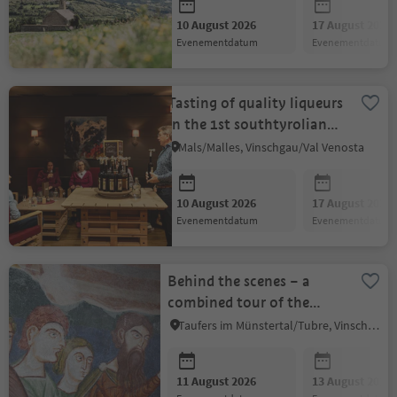
10 August 2026
17 August 2026
evenementdatum
evenementdatum
Tasting of quality liqueurs
in the 1st southtyrolian
organic quality distillery
Mals/Malles, Vinschgau/Val Venosta
10 August 2026
17 August 2026
evenementdatum
evenementdatum
Behind the scenes – a
combined tour of the
central apse and the
Taufers im Münstertal/Tubre, Vinschgau/Val Venosta
cultural heritag
11 August 2026
13 August 2026