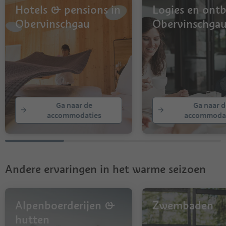
Hotels & pensions in
Logies en ontbi
Obervinschgau
Obervinschga
Ga naar de
Ga naar d
accommodaties
accommodat
Andere ervaringen in het warme seizoen
Alpenboerderijen &
Zwembaden
hutten