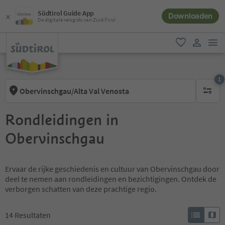
Südtirol Guide App
Downloaden
De digitale reisgids van Zuid-Tirol
men
favoriet
gebruike
1
Obervinschgau/Alta Val Venosta
1 actief 
Rondleidingen in
Obervinschgau
Ervaar de rijke geschiedenis en cultuur van Obervinschgau door
deel te nemen aan rondleidingen en bezichtigingen. Ontdek de
verborgen schatten van deze prachtige regio.
14
Resultaten