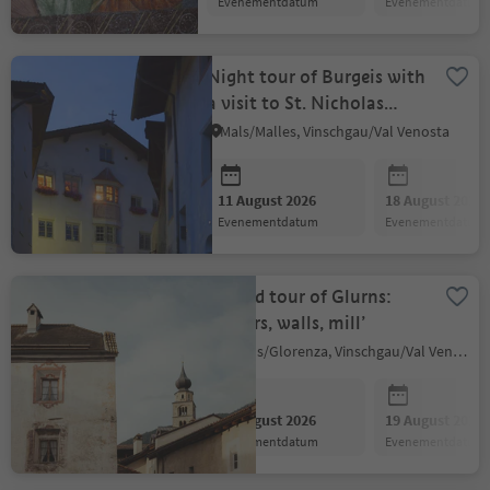
evenementdatum
evenementdatum
Night tour of Burgeis with
a visit to St. Nicholas
Church
Mals/Malles, Vinschgau/Val Venosta
11 August 2026
18 August 2026
evenementdatum
evenementdatum
Guided tour of Glurns:
‘Towers, walls, mill’
Glurns/Glorenza, Vinschgau/Val Venosta
12 August 2026
19 August 2026
evenementdatum
evenementdatum