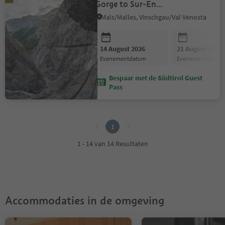
Gorge to Sur-En
(Switzerland)
Mals/Malles, Vinschgau/Val Venosta
14 August 2026
21 August 2026
evenementdatum
evenementdatum
Bespaar met de Südtirol Guest
Pass
1
1
1 - 14 van 14 Resultaten
Accommodaties in de omgeving