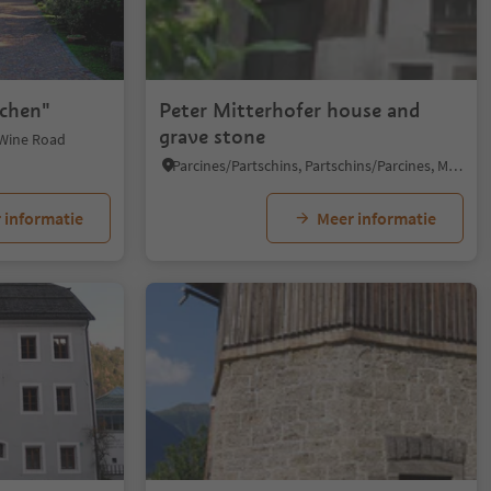
schen"
Peter Mitterhofer house and
grave stone
 Wine Road
Parcines/Partschins, Partschins/Parcines, Meran/Merano and environs
 informatie
Meer informatie