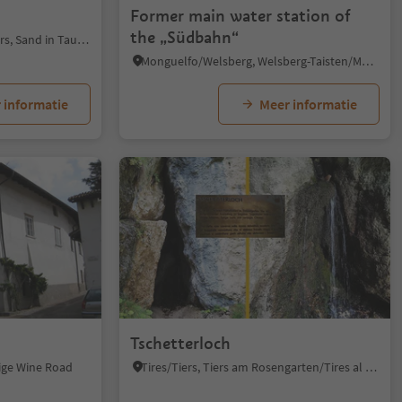
Former main water station of
the „Südbahn“
Campo Tures/Sand in Taufers, Sand in Taufers/Campo Tures, Ahrntal/Valle Aurina
Monguelfo/Welsberg, Welsberg-Taisten/Monguelfo-Tesido
 informatie
Meer informatie
Tschetterloch
dige Wine Road
Tires/Tiers, Tiers am Rosengarten/Tires al Catinaccio, Dolomites Region Seiser Alm