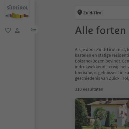
Zuid-Tirol
Alle forten
menulink
favoriet
gebruikerslink
Als je door Zuid-Tirol reist
kastelen en statige resident
Bolzano/Bozen bevindt. Een 
indrukwekkend, terwijl het
toerisme, is gehuisvest in k
geschiedenis van Zuid-Tirol,
310
Resultaten