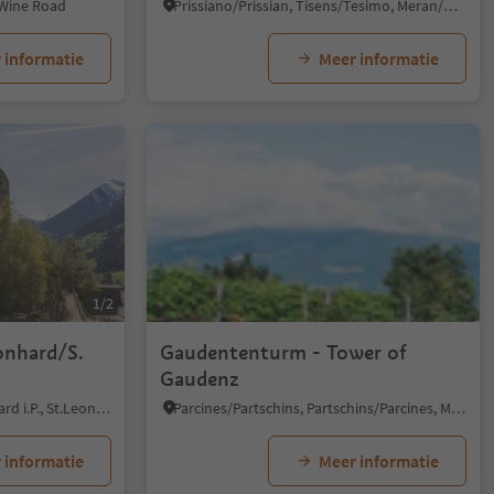
 Wine Road
Prissiano/Prissian, Tisens/Tesimo, Meran/Merano and environs
 informatie
Meer informatie
1/2
onhard/S.
Gaudententurm - Tower of
Gaudenz
San Leonardo i.P./St. Leonhard i.P., St.Leonhard in Passeier/San Leonardo in Passiria, Meran/Merano and environs
Parcines/Partschins, Partschins/Parcines, Meran/Merano and environs
 informatie
Meer informatie