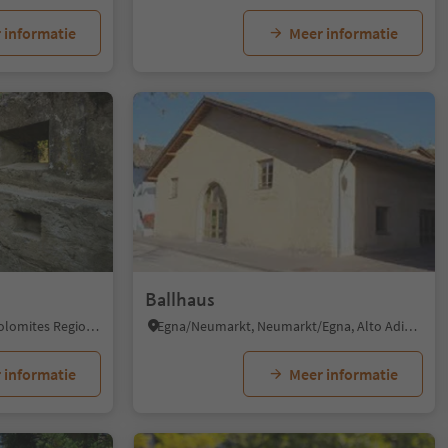
 informatie
Meer informatie
Ballhaus
Tiso/Teis, Villnöss/Funes, Dolomites Region Lüsen Villnöss
Egna/Neumarkt, Neumarkt/Egna, Alto Adige Wine Road
 informatie
Meer informatie