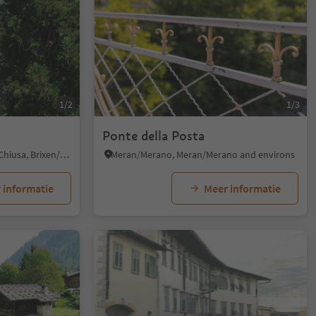
1/2
1/3
Ponte della Posta
Lazfons/Latzfons, Klausen/Chiusa, Brixen/Bressanone and environs
Meran/Merano, Meran/Merano and environs
 informatie
Meer informatie