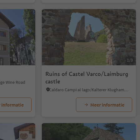
1/3
Ruins of Castel Varco/Laimburg
castle
dige Wine Road
Caldaro Campi al lago/Kalterer Klughammer, Vadena/Pfatten, Bolzano/Bozen and environs
 informatie
Meer informatie