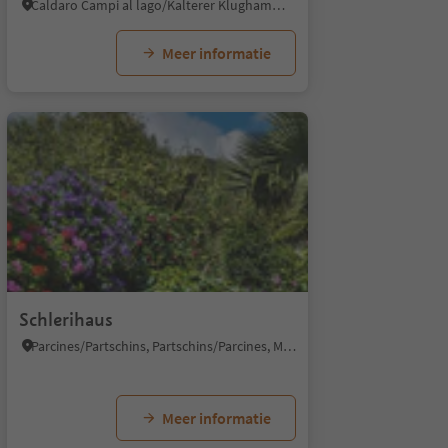
Caldaro Campi al lago/Kalterer Klughammer, Vadena/Pfatten, Bolzano/Bozen and environs
Meer informatie
Schlerihaus
Parcines/Partschins, Partschins/Parcines, Meran/Merano and environs
Meer informatie