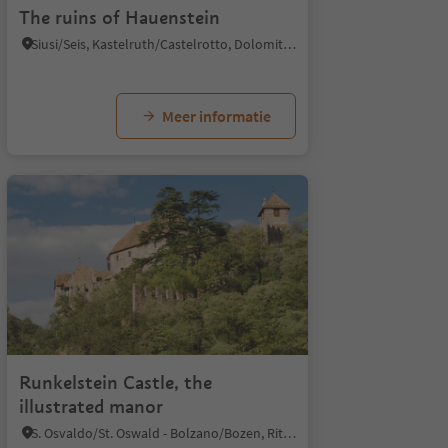
The ruins of Hauenstein
Siusi/Seis, Kastelruth/Castelrotto, Dolomites Region Seiser Alm
Meer informatie
Runkelstein Castle, the
illustrated manor
S. Osvaldo/St. Oswald - Bolzano/Bozen, Ritten/Renon, Bolzano/Bozen and environs