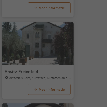
Meer informatie
Ansitz Freienfeld
Cortaccia s.S.d.V./Kurtatsch, Kurtatsch an der Weinstraße/Cortaccia sulla Strada del Vino, Alto Adige Wine Road
Meer informatie