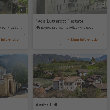
1/3
“von Lutterotti” estate
San Pancrazio/St. Pankraz, St.Pankraz/San Pancrazio, Meran/Merano and environs
Salorno/Salurn, Alto Adige Wine Road
 informatie
Meer informatie
Ansitz Lidl