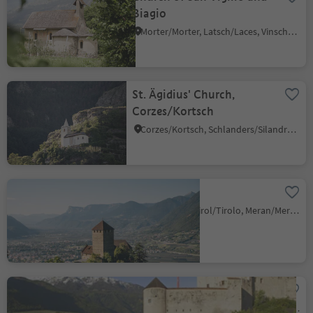
Biagio
Morter/Morter, Latsch/Laces, Vinschgau/Val Venosta
St. Ägidius' Church,
Corzes/Kortsch
Corzes/Kortsch, Schlanders/Silandro, Vinschgau/Val Venosta
Tyrol Castle
Tirolo/Tirol, Tirol/Tirolo, Meran/Merano and environs
Castelbello Castle
Castelbello/Kastelbell, Kastelbell-Tschars/Castelbello-Ciardes, Vinschgau/Val Venosta