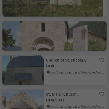
St. Johann´s Church in
Taufers i.M.
Tubre/Taufers i. M., Taufers im Münstertal/Tubre, Vinschgau/Val Venosta
Church of St. Nicolas,
Lasa
Lasa/Laas, Laas/Lasa, Vinschgau/Val Venosta
St. Marx' Church,
Lasa/Laas
Lasa/Laas, Laas/Lasa, Vinschgau/Val Venosta