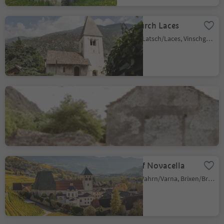
Nikolaus church Laces
Laces/Latsch, Latsch/Laces, Vinschgau/Val Venosta
St. Sisinius' Church,
Lasa/Laas
Lasa/Laas, Laas/Lasa, Vinschgau/Val Venosta
Monastery of Novacella
Varna/Vahrn, Vahrn/Varna, Brixen/Bressanone and environs