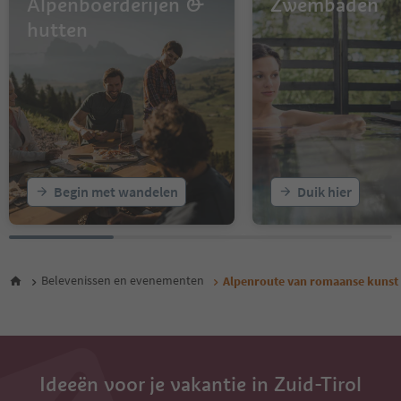
Alpenboerderijen &
Zwembaden
hutten
Begin met wandelen
Duik hier
Belevenissen en evenementen
Alpenroute van romaanse kunst
Ideeën voor je vakantie in Zuid-Tirol