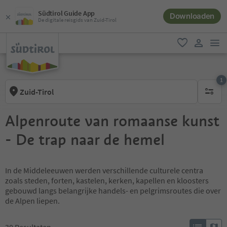
Südtirol Guide App
Downloaden
De digitale reisgids van Zuid-Tirol
men
favoriet
gebruike
1
Zuid-Tirol
1 actief 
Alpenroute van romaanse kunst
- De trap naar de hemel
In de Middeleeuwen werden verschillende culturele centra
zoals steden, forten, kastelen, kerken, kapellen en kloosters
gebouwd langs belangrijke handels- en pelgrimsroutes die over
de Alpen liepen.