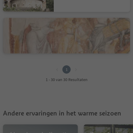
St. James' Church in
Grissian/Grissiano
Grissiano/Grissian, Tisens/Tesimo, Meran/Merano and environs
1
1
1 - 30 van 30 Resultaten
Andere ervaringen in het warme seizoen