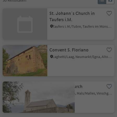
30
Resultaten
St. Johann´s Church in
Taufers i.M.
Taufers i. M./Tubre, Taufers im Münstertal/Tubre, Vinschgau/Val Venosta
Convent S. Floriano
Laghetti/Laag, Neumarkt/Egna, Alto Adige Wine Road
St. Veit´s Church
Tarces/Tartsch, Mals/Malles, Vinschgau/Val Venosta