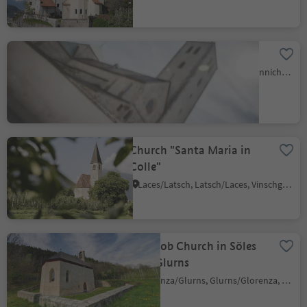
Collegiate Church
Prato alla Drava/Winnebach, Innichen/San Candido, Dolomites Region 3 Zinnen
Church "Santa Maria in
Colle"
Laces/Latsch, Latsch/Laces, Vinschgau/Val Venosta
S. Jakob Church in Söles
near Glurns
Glorenza/Glurns, Glurns/Glorenza, Vinschgau/Val Venosta