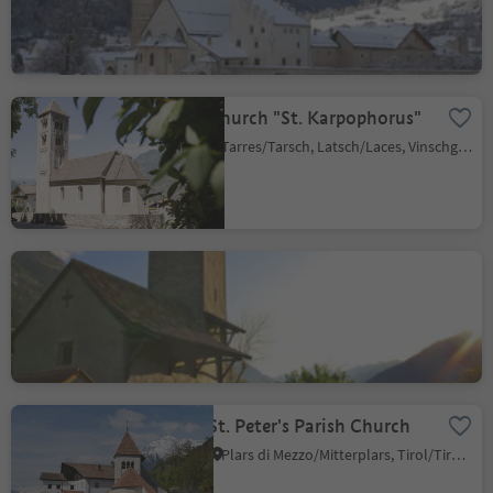
Tubre/Taufers i. M., Taufers im Münstertal/Tubre, Vinschgau/Val Venosta
Church "St. Karpophorus"
Tarres/Tarsch, Latsch/Laces, Vinschgau/Val Venosta
St. Proculus Church
Naturno/Naturns, Naturns/Naturno, Meran/Merano and environs
St. Peter's Parish Church
Plars di Mezzo/Mitterplars, Tirol/Tirolo, Meran/Merano and environs