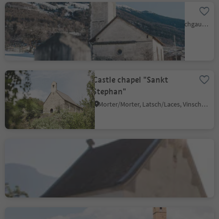
St. Benedikt´s Church
Malles/Mals, Mals/Malles, Vinschgau/Val Venosta
Castle chapel "Sankt
Stephan"
Morter/Morter, Latsch/Laces, Vinschgau/Val Venosta
Church of Santa
Margherita
Pavicolo/Pawigl, Lana, Meran/Merano and environs
St. Kathrein church