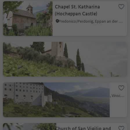
Chapel St. Katharina
(Hocheppan Castle)
Predonico/Perdonig, Eppan an der Weinstaße/Appiano sulla Strada del Vino, Alto Adige Wine Road
St. Jakob Church in
Kastelaz
Tramin an der Weinstraße/Termeno sulla Strada del Vino, Alto Adige Wine Road
Marienberg Monastery
Burgusio/Burgeis, Mals/Malles, Vinschgau/Val Venosta
Church of San Vigilio and