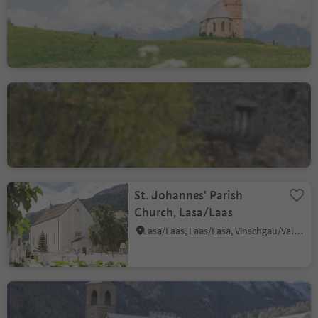
Santa Caterina/St. Kathrein, Hafling/Avelengo, Meran/Merano and environs
Glorenza - the little
medieval town in South
Tyrol
Glorenza/Glurns, Glurns/Glorenza, Vinschgau/Val Venosta
St. Johannes' Parish
Church, Lasa/Laas
Lasa/Laas, Laas/Lasa, Vinschgau/Val Venosta
Convent of St. John in
Müstair