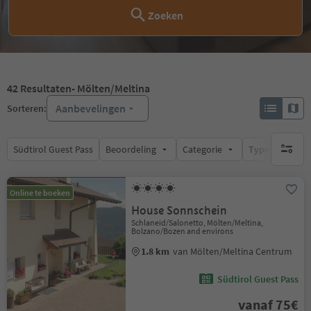
Zoeken
42
Resultaten
- Mölten/Meltina
Aanbevelingen
Sorteren:
Südtirol Guest Pass
Beoordeling
Categorie
Type catering
geen act
Online te boeken
House Sonnschein
Schlaneid/Salonetto, Mölten/Meltina,
Bolzano/Bozen and environs
1.8 km
van Mölten/Meltina Centrum
Südtirol Guest Pass
vanaf 75€