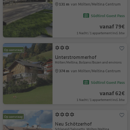
131 m
van Mölten/Meltina Centrum
Südtirol Guest Pass
vanaf 79€
1 Nacht / 1 appartement Incl. btw
Op aanvraag
Unterstrommerhof
Mölten/Meltina, Bolzano/Bozen and environs
374 m
van Mölten/Meltina Centrum
Südtirol Guest Pass
vanaf 62€
1 Nacht / 1 appartement Incl. btw
Op aanvraag
Neu Schötzerhof
Schlaneid/Salonetto, Mölten/Meltina,