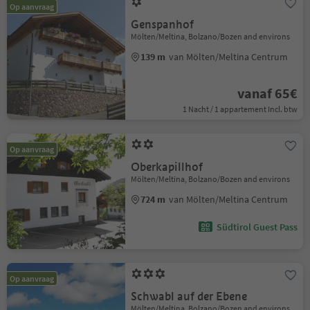
Op aanvraag
Genspanhof
Mölten/Meltina, Bolzano/Bozen and environs
139 m
van Mölten/Meltina Centrum
vanaf 65€
1 Nacht / 1 appartement Incl. btw
Op aanvraag
Oberkapillhof
Mölten/Meltina, Bolzano/Bozen and environs
724 m
van Mölten/Meltina Centrum
Südtirol Guest Pass
Op aanvraag
Schwabl auf der Ebene
Mölten/Meltina, Bolzano/Bozen and environs