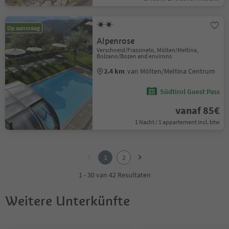
Op aanvraag
Alpenrose
Verschneid/Frassineto, Mölten/Meltina,
Bolzano/Bozen and environs
2.4 km
van Mölten/Meltina Centrum
Südtirol Guest Pass
vanaf 85€
1 Nacht / 1 appartement Incl. btw
1
2
1
2
1 - 30 van 42 Resultaten
Weitere Unterkünfte