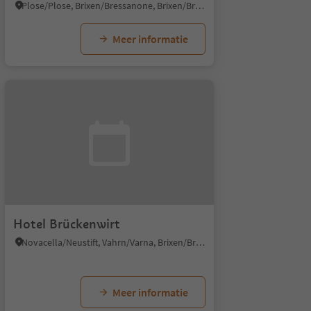
Plose/Plose, Brixen/Bressanone, Brixen/Bressanone and environs
Meer informatie
Hotel Brückenwirt
Novacella/Neustift, Vahrn/Varna, Brixen/Bressanone and environs
Meer informatie