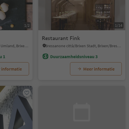
1/2
1/14
Restaurant Fink
Bressanone dintorni/Brixen Umland, Brixen/Bressanone, Brixen/Bressanone and environs
Bressanone città/Brixen Stadt, Brixen/Bressanone, Brixen/Bressanone and environs
u 1
Duurzaamheidsniveau 3
 informatie
Meer informatie