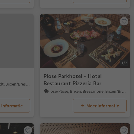
1/2
Plose Parkhotel - Hotel
Restaurant Pizzeria Bar
Bressanone città/Brixen Stadt, Brixen/Bressanone, Brixen/Bressanone and environs
Plose/Plose, Brixen/Bressanone, Brixen/Bressanone and environs
 informatie
Meer informatie