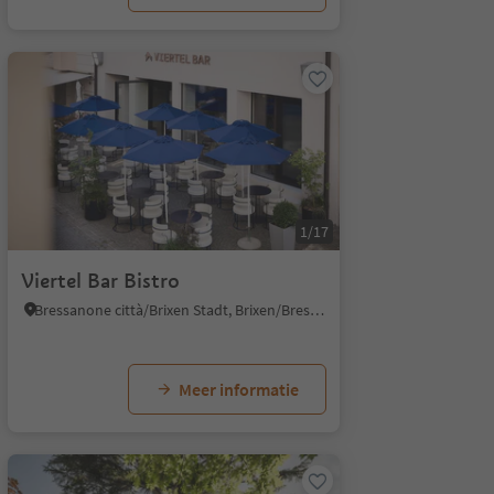
1/17
Viertel Bar Bistro
Bressanone città/Brixen Stadt, Brixen/Bressanone, Brixen/Bressanone and environs
Meer informatie