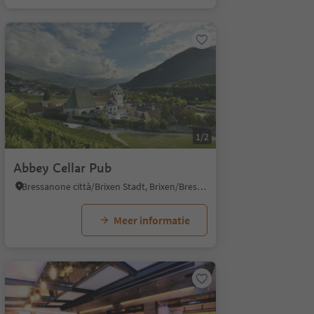
1/2
Abbey Cellar Pub
Bressanone città/Brixen Stadt, Brixen/Bressanone, Brixen/Bressanone and environs
Meer informatie