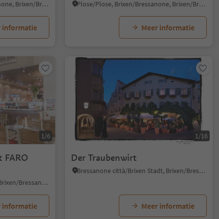
Plose/Plose, Brixen/Bressanone, Brixen/Bressanone and environs
Plose/Plose, Brixen/Bressanone, Brixen/Bressanone and environs
 informatie
Meer informatie
1/6
1/16
t FARO
Der Traubenwirt
Bressanone città/Brixen Stadt, Brixen/Bressanone, Brixen/Bressanone and environs
Varna/Vahrn, Vahrn/Varna, Brixen/Bressanone and environs
 informatie
Meer informatie