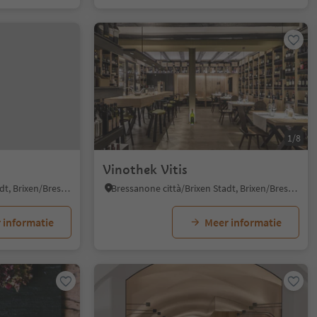
1/8
Vinothek Vitis
Bressanone città/Brixen Stadt, Brixen/Bressanone, Brixen/Bressanone and environs
Bressanone città/Brixen Stadt, Brixen/Bressanone, Brixen/Bressanone and environs
 informatie
Meer informatie