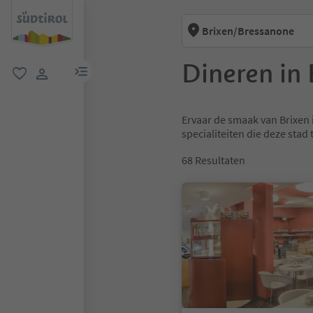
Brixen/Bressanone
Dineren in 
menulink
favoriet
gebruikerslink
Ervaar de smaak van Brixen i
specialiteiten die deze stad 
68
Resultaten