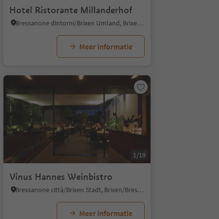
Hotel Ristorante Millanderhof
Bressanone dintorni/Brixen Umland, Brixen/Bressanone, Brixen/Bressanone and environs
Meer informatie
1/19
Vinus Hannes Weinbistro
Bressanone città/Brixen Stadt, Brixen/Bressanone, Brixen/Bressanone and environs
Meer informatie