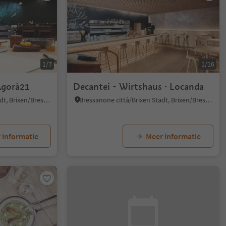
1/7
1/16
Agorà21
Decantei - Wirtshaus · Locanda
Bressanone città/Brixen Stadt, Brixen/Bressanone, Brixen/Bressanone and environs
Bressanone città/Brixen Stadt, Brixen/Bressanone, Brixen/Bressanone and environs
 informatie
Meer informatie