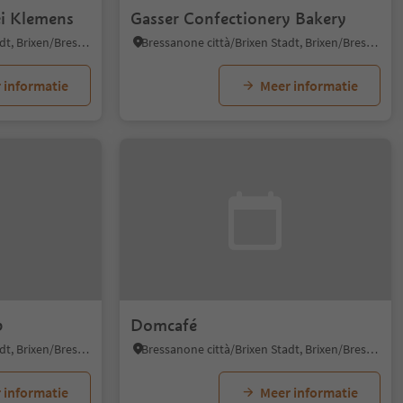
ei Klemens
Gasser Confectionery Bakery
Bressanone città/Brixen Stadt, Brixen/Bressanone, Brixen/Bressanone and environs
Bressanone città/Brixen Stadt, Brixen/Bressanone, Brixen/Bressanone and environs
 informatie
Meer informatie
p
Domcafé
Bressanone città/Brixen Stadt, Brixen/Bressanone, Brixen/Bressanone and environs
Bressanone città/Brixen Stadt, Brixen/Bressanone, Brixen/Bressanone and environs
 informatie
Meer informatie