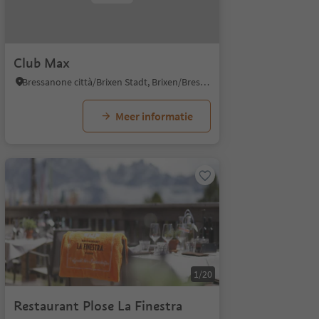
Club Max
Bressanone città/Brixen Stadt, Brixen/Bressanone, Brixen/Bressanone and environs
Meer informatie
1/20
Restaurant Plose La Finestra