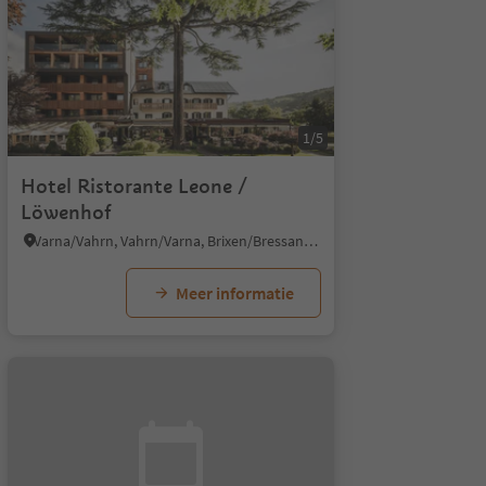
1/5
Hotel Ristorante Leone /
Löwenhof
Varna/Vahrn, Vahrn/Varna, Brixen/Bressanone and environs
Meer informatie