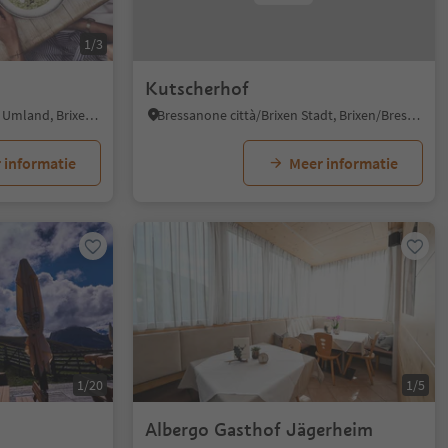
1/3
Kutscherhof
Bressanone dintorni/Brixen Umland, Brixen/Bressanone, Brixen/Bressanone and environs
Bressanone città/Brixen Stadt, Brixen/Bressanone, Brixen/Bressanone and environs
 informatie
Meer informatie
1/20
1/5
Albergo Gasthof Jägerheim