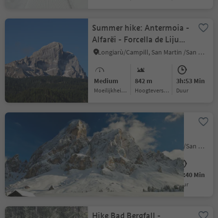
Summer hike: Antermoia -
Alfarëi - Forcella de Lijun -
Monte Muro - Antermoia
Longiarù/Campill, San Martin /San Martino, Dolomites Region Kronplatz/Plan de Corones
Medium
842 m
3h:53 Min
Moeilijkheidsgraad
Hoogteverschil
Duur
Passo delle Erbe: circular
trail
Longiarù/Campill, San Martin /San Martino, Dolomites Region Kronplatz/Plan de Corones
Medium
284 m
1h:40 Min
Moeilijkheidsgraad
Hoogteverschil
Duur
Hike Bad Bergfall -