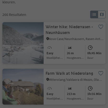
kleuren.
266
Resultaten
Winter hike: Niederrasen -
Neunhäusern
Nove Case/Neunhäusern, Rasen-Antholz/Rasun Anterselva, Dolomites Region Kronplatz/Plan de Corones
Easy
26 m
0h:45 Min
Moeilijkheidsgraad
Hoogteverschil
Duur
Farm Walk at Niederolang
Mitterolang/Valdaora di Mezzo, Olang/Valdaora, Dolomites Region Kronplatz/Plan de Corones
Easy
213 m
1h:16 Min
Moeilijkheidsgraad
Hoogteverschil
Duur