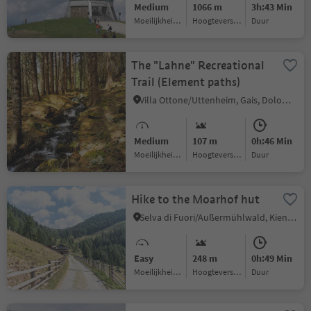
Medium
1066 m
3h:43 Min
Moeilijkheidsgraad
Hoogteverschil
Duur
The "Lahne" Recreational
Trail (Element paths)
Villa Ottone/Uttenheim, Gais, Dolomites Region Kronplatz/Plan de Corones
Medium
107 m
0h:46 Min
Moeilijkheidsgraad
Hoogteverschil
Duur
Hike to the Moarhof hut
Selva di Fuori/Außermühlwald, Kiens/Chienes, Dolomites Region Kronplatz/Plan de Corones
Easy
248 m
0h:49 Min
Moeilijkheidsgraad
Hoogteverschil
Duur