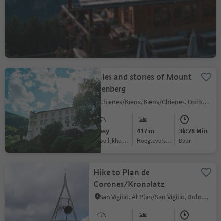
Nove Case/Neunhäusern, Rasen-Antholz/Rasun Anterselva, Dolomites Region Kronplatz/Plan de Corones
Medium
513 m
1h:34 Min
Moeilijkheidsgraad
Hoogteverschil
Duur
Tales and stories of Mount
Kienberg
Chienes/Kiens, Kiens/Chienes, Dolomites Region Kronplatz/Plan de Corones
Easy
417 m
3h:28 Min
Moeilijkheidsgraad
Hoogteverschil
Duur
Hike to Plan de
Corones/Kronplatz
San Vigilio, Al Plan/San Vigilio, Dolomites Region Kronplatz/Plan de Corones