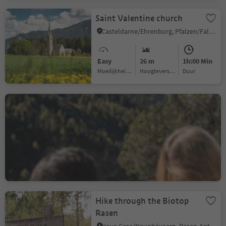
Saint Valentine church
Casteldarne/Ehrenburg, Pfalzen/Falzes, Dolomites Region Kronplatz/Plan de Corones
Easy
26 m
1h:00 Min
Moeilijkheidsgraad
Hoogteverschil
Duur
Panoramic hike from the
Lake Antholz to the
Staller Saddle
Antholz-Obertal/Anterselva di Sopra, Rasen-Antholz/Rasun Anterselva, Dolomites Region Kronplatz/Plan de Corones
Medium
465 m
1h:51 Min
Moeilijkheidsgraad
Hoogteverschil
Duur
Hike through the Biotop
Rasen