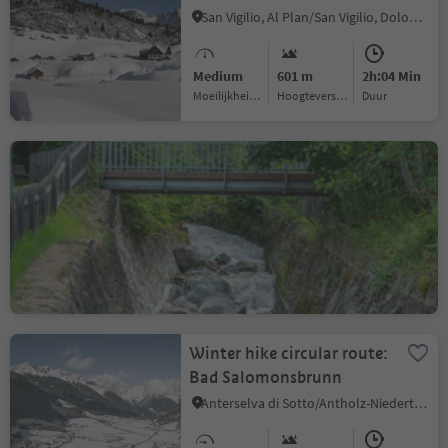
San Vigilio, Al Plan/San Vigilio, Dolomites Region Kronplatz/Plan de Corones
Medium
601 m
2h:04 Min
Moeilijkheidsgraad
Hoogteverschil
Duur
Cultural hike from Kiens
via Schöneck Castle to
Issinger Weiher
Chienes/Kiens, Kiens/Chienes, Dolomites Region Kronplatz/Plan de Corones
Medium
381 m
3h:27 Min
Moeilijkheidsgraad
Hoogteverschil
Duur
Winter hike circular route:
Bad Salomonsbrunn
Anterselva di Sotto/Antholz-Niedertal, Rasen-Antholz/Rasun Anterselva, Dolomites Region Kronplatz/Plan de Corones