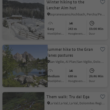
Winter hiking to the
Lercher Alm hut
Sopranessano/Aschbach, Percha/Perca, Dolomites Region Kronplatz/Plan de Corones
Easy
243 m
1h:00 Min
Moeilijkheidsgraad
Hoogteverschil
Duur
Summer hike to the Gran
Fanes pastures
San Vigilio, Al Plan/San Vigilio, Dolomites Region Kronplatz/Plan de Corones
Medium
680 m
2h:46 Min
Moeilijkheidsgraad
Hoogteverschil
Duur
Them walk: Tru dal Ega
La Val/La Val, La Val, Dolomites Region Kronplatz/Plan de Corones