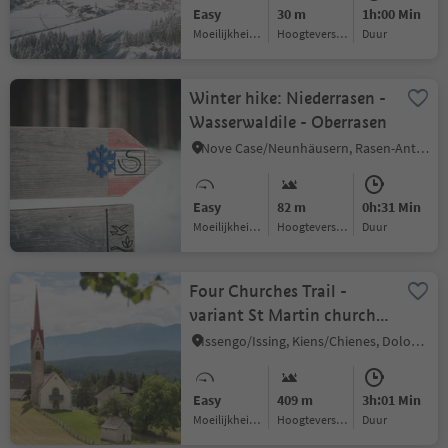
Easy
30 m
1h:00 Min
Moeilijkheidsgraad
Hoogteverschil
Duur
Winter hike: Niederrasen -
Wasserwaldile - Oberrasen
Nove Case/Neunhäusern, Rasen-Antholz/Rasun Anterselva, Dolomites Region Kronplatz/Plan de Corones
Easy
82 m
0h:31 Min
Moeilijkheidsgraad
Hoogteverschil
Duur
Four Churches Trail -
variant St Martin church
in Hofern
Issengo/Issing, Kiens/Chienes, Dolomites Region Kronplatz/Plan de Corones
Easy
409 m
3h:01 Min
Moeilijkheidsgraad
Hoogteverschil
Duur