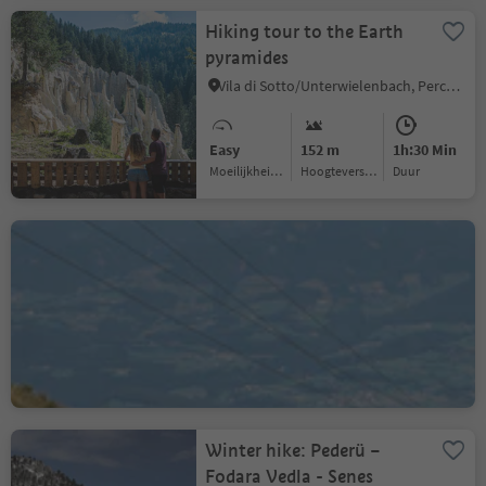
Hiking tour to the Earth
pyramides
Vila di Sotto/Unterwielenbach, Percha/Perca, Dolomites Region Kronplatz/Plan de Corones
Easy
152 m
1h:30 Min
Moeilijkheidsgraad
Hoogteverschil
Duur
Plan de Corones > S.
Stefano > Riscone
Riscone/Reischach, Bruneck/Brunico, Dolomites Region Kronplatz/Plan de Corones
Difficult
57 m
4h:00 Min
Moeilijkheidsgraad
Hoogteverschil
Duur
Winter hike: Pederü –
Fodara Vedla - Senes