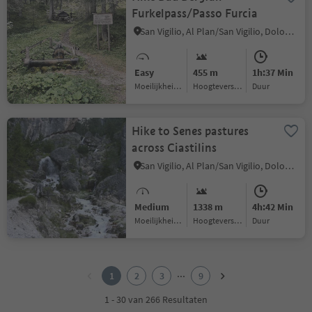
Furkelpass/Passo Furcia
San Vigilio, Al Plan/San Vigilio, Dolomites Region Kronplatz/Plan de Corones
Easy
455 m
1h:37 Min
Moeilijkheidsgraad
Hoogteverschil
Duur
Hike to Senes pastures
across Ciastilins
San Vigilio, Al Plan/San Vigilio, Dolomites Region Kronplatz/Plan de Corones
Medium
1338 m
4h:42 Min
Moeilijkheidsgraad
Hoogteverschil
Duur
1
2
...
1
2
3
9
3
4
1 - 30 van 266 Resultaten
5