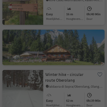
Nove Case/Neunhäusern, Rasen-Antholz/Rasun Anterselva, Dolomites Region Kronplatz/Plan de Corones
Easy
16 m
0h:40 Min
Moeilijkheidsgraad
Hoogteverschil
Duur
Hike to Bergeralm
Nove Case/Neunhäusern, Rasen-Antholz/Rasun Anterselva, Dolomites Region Kronplatz/Plan de Corones
Easy
368 m
1h:15 Min
Moeilijkheidsgraad
Hoogteverschil
Duur
Winter hike - circular
route Oberolang
Valdaora di Sopra/Oberolang, Olang/Valdaora, Dolomites Region Kronplatz/Plan de Corones
Easy
62 m
0h:39 Min
Moeilijkheidsgraad
Hoogteverschil
Duur