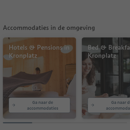
6
7
8
9
Accommodaties in de omgeving
Hotels & Pensions in
Bed & Breakfa
Kronplatz
Kronplatz
Ga naar de
Ga naar d
accommodaties
accommodat