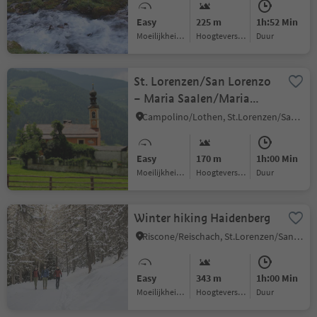
Easy
225 m
1h:52 Min
Moeilijkheidsgraad
Hoogteverschil
Duur
St. Lorenzen/San Lorenzo
– Maria Saalen/Maria
Sares
Campolino/Lothen, St.Lorenzen/San Lorenzo di Sebato, Dolomites Region Kronplatz/Plan de Corones
Easy
170 m
1h:00 Min
Moeilijkheidsgraad
Hoogteverschil
Duur
Winter hiking Haidenberg
Riscone/Reischach, St.Lorenzen/San Lorenzo di Sebato, Dolomites Region Kronplatz/Plan de Corones
Easy
343 m
1h:00 Min
Moeilijkheidsgraad
Hoogteverschil
Duur