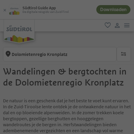
Südtirol Guide App
Downloaden
De digitale reisgids van Zuid-Tirol
men
favoriet
gebruike
Dolomietenregio Kronplatz
geen act
Wandelingen & bergtochten in
de Dolomietenregio Kronplatz
De natuur is een geschenk dat je het beste te voet kunt ervaren.
In de Zuid-Tiroolse lente ontdek je de ontwakende natuur in het
dal en op bloeiende alpenweiden. In de zomer trekken koele
bergtoppen, gezellige berghutten en hooggelegen
wandelroutes je de bergen in. Herfstwandelingen bieden
adembenemende vergezichten en een landschap vol warme