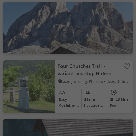
Summer hike: Passo delle
Erbe - Forcella di Putia
Longiarù/Campill, San Martin /San Martino, Dolomites Region Kronplatz/Plan de Corones
Medium
415 m
1h:30 Min
Moeilijkheidsgraad
Hoogteverschil
Duur
Four Churches Trail -
variant bus stop Hofern
Issengo/Issing, Pfalzen/Falzes, Dolomites Region Kronplatz/Plan de Corones
Easy
233 m
2h:23 Min
Moeilijkheidsgraad
Hoogteverschil
Duur
Hike to the Hochraut Alm
Hut