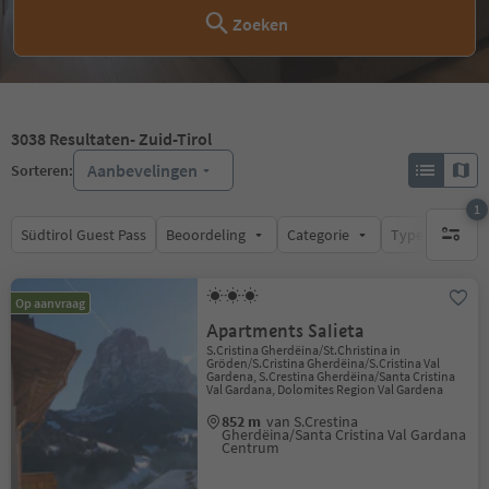
Zoeken
3038
Resultaten
- Zuid-Tirol
Aanbevelingen
Sorteren:
1
Südtirol Guest Pass
Beoordeling
Categorie
Type catering
1 actief 
Op aanvraag
Apartments Salieta
S.Cristina Gherdëina/St.Christina in
Gröden/S.Cristina Gherdëina/S.Cristina Val
Gardena, S.Crestina Gherdëina/Santa Cristina
Val Gardana, Dolomites Region Val Gardena
852 m
van S.Crestina
Gherdëina/Santa Cristina Val Gardana
Centrum