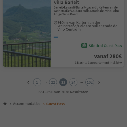
Villa Barleit
Barleit-Lavardi/Barleit-Lavardi, Kaltern an der
Weinstraße/Caldaro sulla Strada del Vino, Alto
Adige Wine Road
910 m
van Kaltern an der
Weinstraße/Caldaro sulla Strada del
Vino Centrum
Südtirol Guest Pass
vanaf 280€
1 Nacht / 1 appartement Incl. btw
1
2
...
...
1
22
23
24
102
3
4
661 - 690 van 3038 Resultaten
5
6
Accommodaties
Guest Pass
7
8
9
10