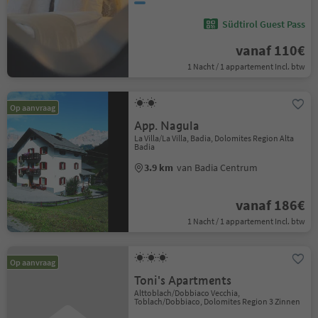
Südtirol Guest Pass
vanaf 110€
1 Nacht / 1 appartement Incl. btw
Op aanvraag
App. Nagula
La Villa/La Villa, Badia, Dolomites Region Alta
Badia
3.9 km
van Badia Centrum
vanaf 186€
1 Nacht / 1 appartement Incl. btw
Op aanvraag
Toni's Apartments
Alttoblach/Dobbiaco Vecchia,
Toblach/Dobbiaco, Dolomites Region 3 Zinnen