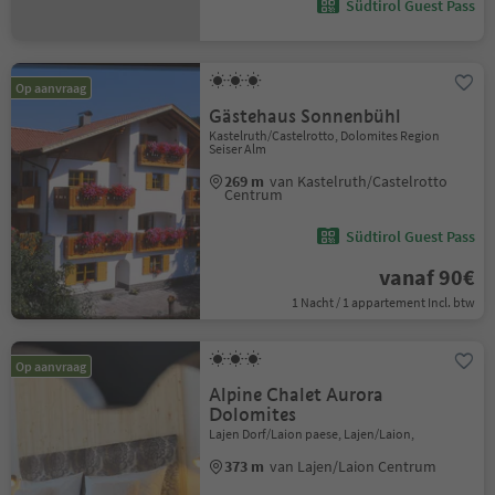
Südtirol Guest Pass
Op aanvraag
Gästehaus Sonnenbühl
Kastelruth/Castelrotto, Dolomites Region
Seiser Alm
269 m
van Kastelruth/Castelrotto
Centrum
Südtirol Guest Pass
vanaf 90€
1 Nacht / 1 appartement Incl. btw
Op aanvraag
Alpine Chalet Aurora
Dolomites
Lajen Dorf/Laion paese, Lajen/Laion,
373 m
van Lajen/Laion Centrum