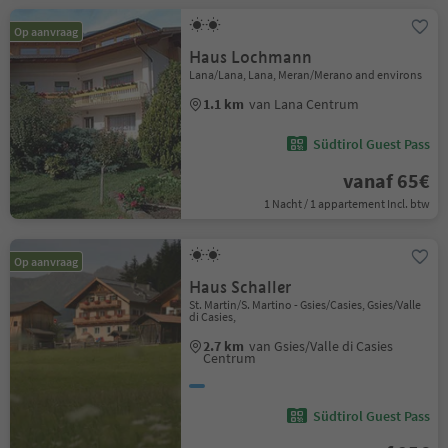
Op aanvraag
Haus Lochmann
Lana/Lana, Lana, Meran/Merano and environs
1.1 km
van Lana Centrum
Südtirol Guest Pass
vanaf 65€
1 Nacht / 1 appartement Incl. btw
Op aanvraag
Haus Schaller
St. Martin/S. Martino - Gsies/Casies, Gsies/Valle
di Casies,
2.7 km
van Gsies/Valle di Casies
Centrum
Südtirol Guest Pass