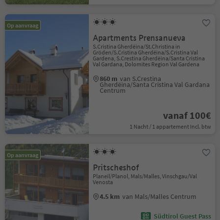
Op aanvraag
Apartments Prensanueva
S.Cristina Gherdëina/St.Christina in
Gröden/S.Cristina Gherdëina/S.Cristina Val
Gardena, S.Crestina Gherdëina/Santa Cristina
Val Gardana, Dolomites Region Val Gardena
860 m
van S.Crestina
Gherdëina/Santa Cristina Val Gardana
Centrum
vanaf 100€
1 Nacht / 1 appartement Incl. btw
Op aanvraag
Pritscheshof
Planeil/Planol, Mals/Malles, Vinschgau/Val
Venosta
4.5 km
van Mals/Malles Centrum
Südtirol Guest Pass