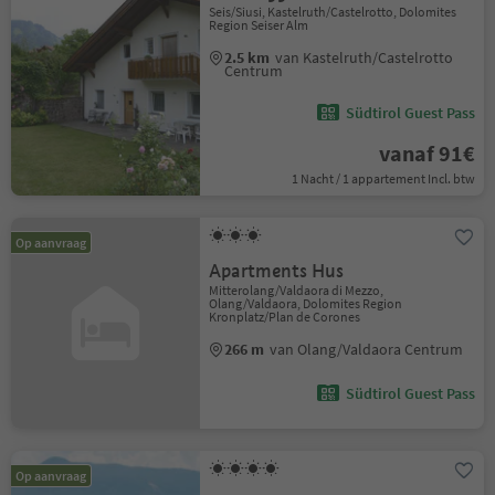
Seis/Siusi, Kastelruth/Castelrotto, Dolomites
Region Seiser Alm
2.5 km
van Kastelruth/Castelrotto
Centrum
Südtirol Guest Pass
vanaf 91€
1 Nacht / 1 appartement Incl. btw
Op aanvraag
Apartments Hus
Mitterolang/Valdaora di Mezzo,
Olang/Valdaora, Dolomites Region
Kronplatz/Plan de Corones
266 m
van Olang/Valdaora Centrum
Südtirol Guest Pass
Op aanvraag