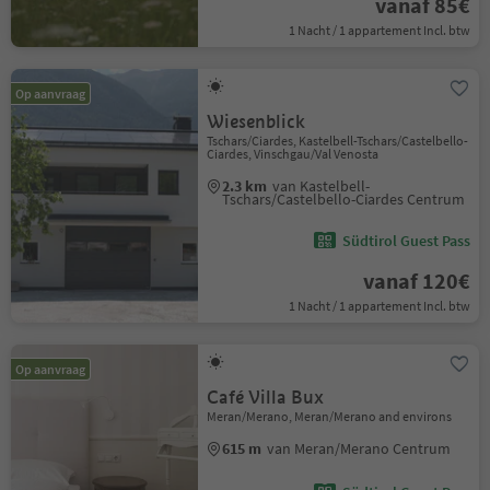
vanaf 85€
1 Nacht / 1 appartement Incl. btw
Op aanvraag
Wiesenblick
Tschars/Ciardes, Kastelbell-Tschars/Castelbello-
Ciardes, Vinschgau/Val Venosta
2.3 km
van Kastelbell-
Tschars/Castelbello-Ciardes Centrum
Südtirol Guest Pass
vanaf 120€
1 Nacht / 1 appartement Incl. btw
Op aanvraag
Café Villa Bux
Meran/Merano, Meran/Merano and environs
615 m
van Meran/Merano Centrum