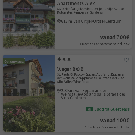
Apartments Alex
St. Ulrich/Urtijëi/Ortisei/Urtijëi, Urtijëi/Ortisei,
Dolomites Region Val Gardena
613 m
van Urtijëi/Ortisei Centrum
vanaf 700€
1 Nacht / 1 appartement Incl. btw
Op aanvraag
Weger B&B
St. Pauls/S. Paolo - Eppan/Appiano, Eppan an
der Weinstaße/Appiano sulla Strada del Vino,
Alto Adige Wine Road
2.3 km
van Eppan an der
Weinstaße/Appiano sulla Strada del
Vino Centrum
Südtirol Guest Pass
vanaf 100€
1 Nacht / 2 Personen Incl. btw