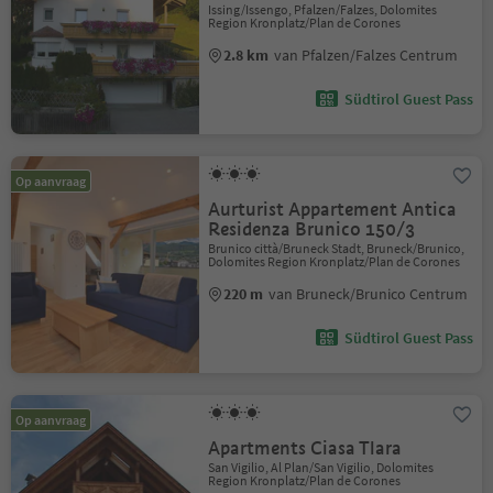
Issing/Issengo, Pfalzen/Falzes, Dolomites
Region Kronplatz/Plan de Corones
2.8 km
van Pfalzen/Falzes Centrum
Südtirol Guest Pass
Op aanvraag
Aurturist Appartement Antica
Residenza Brunico 150/3
Brunico città/Bruneck Stadt, Bruneck/Brunico,
Dolomites Region Kronplatz/Plan de Corones
220 m
van Bruneck/Brunico Centrum
Südtirol Guest Pass
Op aanvraag
Apartments Ciasa Tlara
San Vigilio, Al Plan/San Vigilio, Dolomites
Region Kronplatz/Plan de Corones