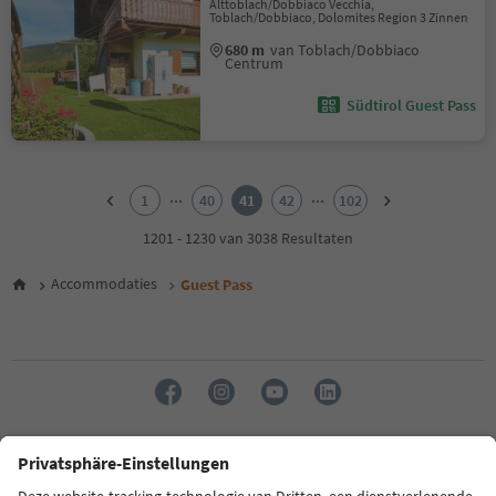
Alttoblach/Dobbiaco Vecchia,
Toblach/Dobbiaco, Dolomites Region 3 Zinnen
680 m
van Toblach/Dobbiaco
Centrum
Südtirol Guest Pass
1
2
...
...
1
40
41
42
102
3
4
1201 - 1230 van 3038 Resultaten
5
6
Accommodaties
Guest Pass
7
8
9
10
11
12
13
14
Taal: Nederlands
15