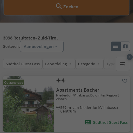
Zoeken
3038
Resultaten
- Zuid-Tirol
Aanbevelingen
Sorteren:
1
Südtirol Guest Pass
Beoordeling
Categorie
Type catering
1 actief 
Op aanvraag
Apartments Bacher
Niederdorf/Villabassa, Dolomites Region 3
Zinnen
592 m
van Niederdorf/Villabassa
Centrum
Südtirol Guest Pass