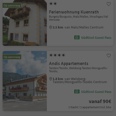
Op aanvraag
Ferienwohnung Kuenrath
Burgeis/Burgusio, Mals/Malles, Vinschgau/Val
Venosta
2.5 km
van Mals/Malles Centrum
Südtirol Guest Pass
Op aanvraag
Andis Appartements
Taisten/Tesido, Welsberg-Taisten/Monguelfo-
Tesido,
1.8 km
van Welsberg-
Taisten/Monguelfo-Tesido Centrum
Südtirol Guest Pass
vanaf 90€
1 Nacht / 1 appartement Incl. btw