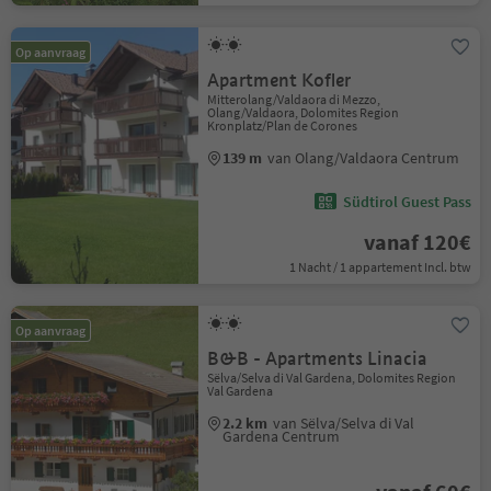
Op aanvraag
Apartment Kofler
Mitterolang/Valdaora di Mezzo,
Olang/Valdaora, Dolomites Region
Kronplatz/Plan de Corones
139 m
van Olang/Valdaora Centrum
Südtirol Guest Pass
vanaf 120€
1 Nacht / 1 appartement Incl. btw
Op aanvraag
B&B - Apartments Linacia
Sëlva/Selva di Val Gardena, Dolomites Region
Val Gardena
2.2 km
van Sëlva/Selva di Val
Gardena Centrum