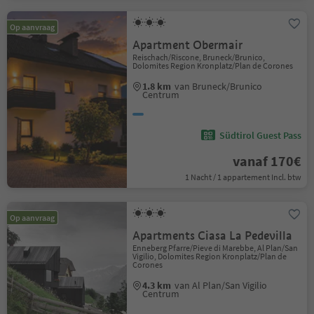
Op aanvraag
Apartment Obermair
Reischach/Riscone, Bruneck/Brunico,
Dolomites Region Kronplatz/Plan de Corones
1.8 km
van Bruneck/Brunico
Centrum
Südtirol Guest Pass
vanaf 170€
1 Nacht / 1 appartement Incl. btw
Op aanvraag
Apartments Ciasa La Pedevilla
Enneberg Pfarre/Pieve di Marebbe, Al Plan/San
Vigilio, Dolomites Region Kronplatz/Plan de
Corones
4.3 km
van Al Plan/San Vigilio
Centrum