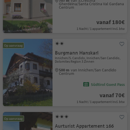
707 m
van S.Crestina
Gherdëina/Santa Cristina Val Gardana
Centrum
vanaf 180€
1 Nacht / 1 appartement Incl. btw
Op aanvraag
Burgmann Hanskarl
Innichen/S. Candido, Innichen/San Candido,
Dolomites Region 3 Zinnen
500 m
van Innichen/San Candido
Centrum
Südtirol Guest Pass
vanaf 70€
1 Nacht / 1 appartement Incl. btw
Op aanvraag
Aurturist Appartement 166