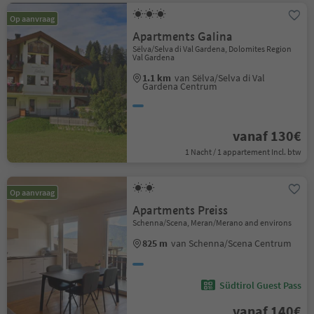
Op aanvraag
Apartments Galina
Sëlva/Selva di Val Gardena, Dolomites Region
Val Gardena
1.1 km
van Sëlva/Selva di Val
Gardena Centrum
vanaf 130€
1 Nacht / 1 appartement Incl. btw
Op aanvraag
Apartments Preiss
Schenna/Scena, Meran/Merano and environs
825 m
van Schenna/Scena Centrum
Südtirol Guest Pass
vanaf 140€