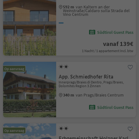
592 m
van Kaltern an der
Weinstraße/Caldaro sulla Strada del
Vino Centrum
Südtirol Guest Pass
vanaf 139€
1 Nacht / 1 appartement Incl. btw
Op aanvraag
App. Schmiedhofer Rita
Innerprags/Braies di Dentro, Prags/Braies,
Dolomites Region 3 Zinnen
340 m
van Prags/Braies Centrum
Südtirol Guest Pass
Op aanvraag
Erbgemeinschaft Holzner Karl