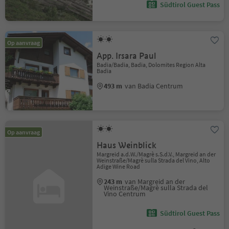
Südtirol Guest Pass
Op aanvraag
App. Irsara Paul
Badia/Badia, Badia, Dolomites Region Alta
Badia
493 m
van Badia Centrum
Op aanvraag
Haus Weinblick
Margreid a.d.W./Magrè s.S.d.V., Margreid an der
Weinstraße/Magrè sulla Strada del Vino, Alto
Adige Wine Road
243 m
van Margreid an der
Weinstraße/Magrè sulla Strada del
Vino Centrum
Südtirol Guest Pass