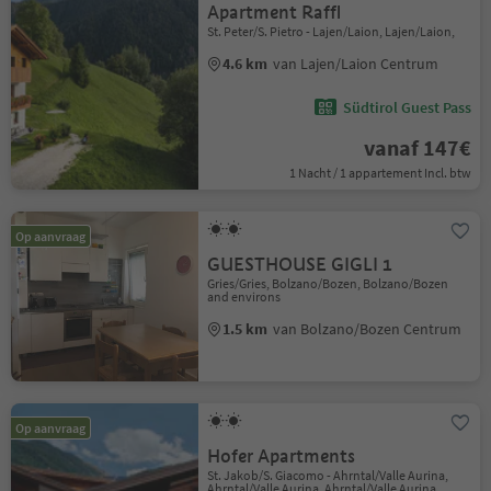
Apartment Raffl
St. Peter/S. Pietro - Lajen/Laion, Lajen/Laion,
4.6 km
van Lajen/Laion Centrum
Südtirol Guest Pass
vanaf 147€
1 Nacht / 1 appartement Incl. btw
Op aanvraag
GUESTHOUSE GIGLI 1
Gries/Gries, Bolzano/Bozen, Bolzano/Bozen
and environs
1.5 km
van Bolzano/Bozen Centrum
Op aanvraag
Hofer Apartments
St. Jakob/S. Giacomo - Ahrntal/Valle Aurina,
Ahrntal/Valle Aurina, Ahrntal/Valle Aurina