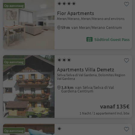
Op aanvraag
Fior Apartments
Meran/Merano, Meran/Merano and environs
59 m
van Meran/Merano Centrum
Südtirol Guest Pass
Op aanvraag
Apartments Villa Demetz
Sëlva/Selva di Val Gardena, Dolomites Region
Val Gardena
1.8 km
van Sëlva/Selva di Val
Gardena Centrum
vanaf 135€
1 Nacht / 1 appartement Incl. btw
Op aanvraag