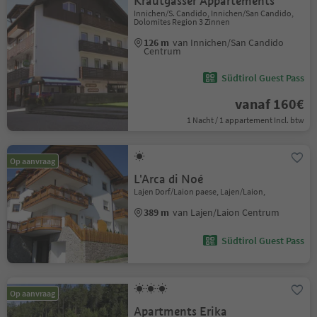
Krautgasser Appartements
Innichen/S. Candido, Innichen/San Candido,
Dolomites Region 3 Zinnen
126 m
van Innichen/San Candido
Centrum
Südtirol Guest Pass
vanaf 160€
1 Nacht / 1 appartement Incl. btw
Op aanvraag
L'Arca di Noé
Lajen Dorf/Laion paese, Lajen/Laion,
389 m
van Lajen/Laion Centrum
Südtirol Guest Pass
Op aanvraag
Apartments Erika