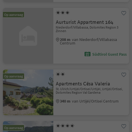
Op aanvraag
Aurturist Appartment 164
Niederdorf/Villabassa, Dolomites Region 3
Zinnen
208 m
van Niederdorf/Villabassa
Centrum
Südtirol Guest Pass
Op aanvraag
Apartments Cësa Valeria
St. Ulrich/Urtijëi/Ortisei/Urtijëi, Urtijëi/Ortisei,
Dolomites Region Val Gardena
340 m
van Urtijëi/Ortisei Centrum
Op aanvraag