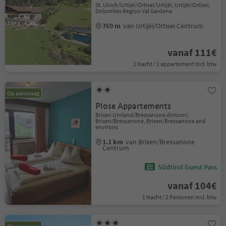
St. Ulrich/Urtijëi/Ortisei/Urtijëi, Urtijëi/Ortisei,
Dolomites Region Val Gardena
769 m
van Urtijëi/Ortisei Centrum
vanaf 111€
1 Nacht / 1 appartement Incl. btw
Op aanvraag
Plose Appartements
Brixen Umland/Bressanone dintorni,
Brixen/Bressanone, Brixen/Bressanone and
environs
1.1 km
van Brixen/Bressanone
Centrum
Südtirol Guest Pass
vanaf 104€
1 Nacht / 2 Personen Incl. btw