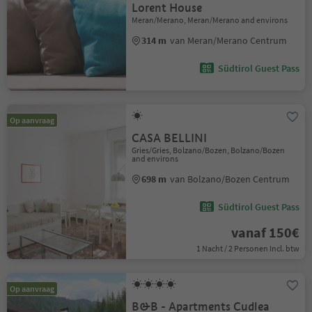
Lorent House
Meran/Merano, Meran/Merano and environs
314 m
van Meran/Merano Centrum
Südtirol Guest Pass
Op aanvraag
CASA BELLINI
Gries/Gries, Bolzano/Bozen, Bolzano/Bozen
and environs
698 m
van Bolzano/Bozen Centrum
Südtirol Guest Pass
vanaf 150€
1 Nacht / 2 Personen Incl. btw
Op aanvraag
B&B - Apartments Cudlea