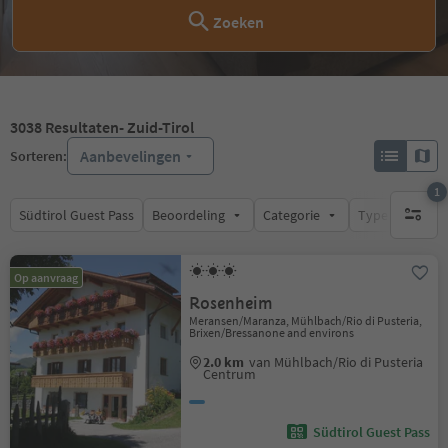
Zoeken
3038
Resultaten
- Zuid-Tirol
Aanbevelingen
Sorteren:
1
Südtirol Guest Pass
Beoordeling
Categorie
Type catering
1 actief 
Op aanvraag
Rosenheim
Meransen/Maranza, Mühlbach/Rio di Pusteria,
Brixen/Bressanone and environs
2.0 km
van Mühlbach/Rio di Pusteria
Centrum
Südtirol Guest Pass