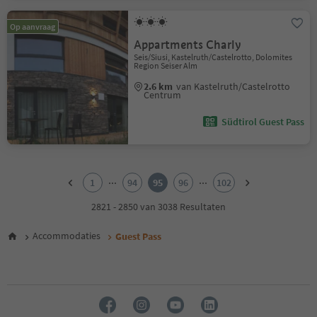
Op aanvraag
Appartments Charly
Seis/Siusi, Kastelruth/Castelrotto, Dolomites
Region Seiser Alm
2.6 km
van Kastelruth/Castelrotto
Centrum
Südtirol Guest Pass
1
2
...
...
1
94
95
96
102
3
4
2821 - 2850 van 3038 Resultaten
5
6
Accommodaties
Guest Pass
7
8
9
10
11