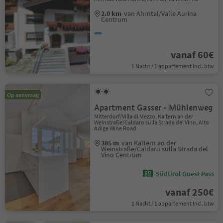
2.0 km
van Ahrntal/Valle Aurina
Centrum
vanaf 60€
1 Nacht / 1 appartement Incl. btw
Op aanvraag
Apartment Gasser - Mühlenweg
Mitterdorf/Villa di Mezzo, Kaltern an der
Weinstraße/Caldaro sulla Strada del Vino, Alto
Adige Wine Road
385 m
van Kaltern an der
Weinstraße/Caldaro sulla Strada del
Vino Centrum
Südtirol Guest Pass
vanaf 250€
1 Nacht / 1 appartement Incl. btw