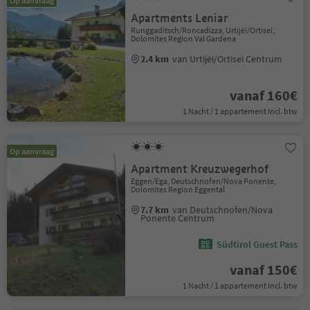
Op aanvraag
Apartments Leniar
Runggaditsch/Roncadizza, Urtijëi/Ortisei,
Dolomites Region Val Gardena
2.4 km
van Urtijëi/Ortisei Centrum
vanaf 160€
1 Nacht / 1 appartement Incl. btw
Op aanvraag
Apartment Kreuzwegerhof
Eggen/Ega, Deutschnofen/Nova Ponente,
Dolomites Region Eggental
7.7 km
van Deutschnofen/Nova
Ponente Centrum
Südtirol Guest Pass
vanaf 150€
1 Nacht / 1 appartement Incl. btw