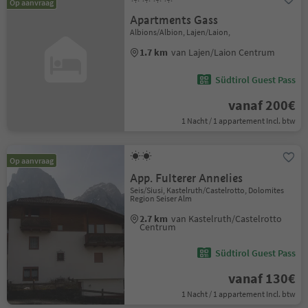
Op aanvraag
Apartments Gass
Albions/Albion, Lajen/Laion,
1.7 km
van Lajen/Laion Centrum
Südtirol Guest Pass
vanaf 200€
1 Nacht / 1 appartement Incl. btw
Op aanvraag
App. Fulterer Annelies
Seis/Siusi, Kastelruth/Castelrotto, Dolomites
Region Seiser Alm
2.7 km
van Kastelruth/Castelrotto
Centrum
Südtirol Guest Pass
vanaf 130€
1 Nacht / 1 appartement Incl. btw