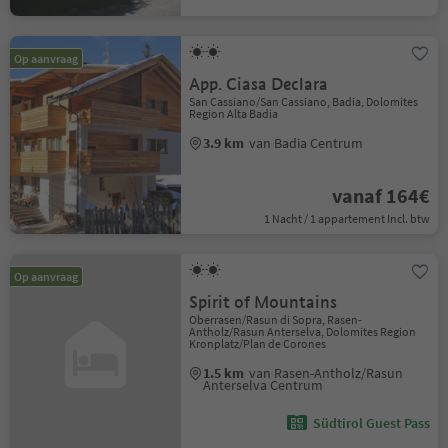
Op aanvraag
App. Ciasa Declara
San Cassiano/San Cassiano, Badia, Dolomites
Region Alta Badia
3.9 km
van Badia Centrum
vanaf 164€
1 Nacht / 1 appartement Incl. btw
Op aanvraag
Spirit of Mountains
Oberrasen/Rasun di Sopra, Rasen-
Antholz/Rasun Anterselva, Dolomites Region
Kronplatz/Plan de Corones
1.5 km
van Rasen-Antholz/Rasun
Anterselva Centrum
Südtirol Guest Pass