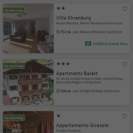
Op aanvraag
Villa Ehrenburg
Meran/Merano, Meran/Merano and environs
752 m
van Meran/Merano Centrum
Südtirol Guest Pass
Op aanvraag
Apartments Balest
St. Ulrich/Urtijëi/Ortisei/Urtijëi, Urtijëi/Ortisei,
Dolomites Region Val Gardena
330 m
van Urtijëi/Ortisei Centrum
Op aanvraag
Appartamento Girasole
Truden/Trodena,