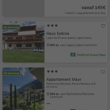
vanaf 145€
1 Nacht / 1 appartement Incl. btw
Op aanvraag
Haus Sabine
Lajen Dorf/Laion paese, Lajen/Laion,
405 m
van Lajen/Laion Centrum
Südtirol Guest Pass
Op aanvraag
Appartement Mayr
Partschins/Parcines, Meran/Merano and
environs
484 m
van Partschins/Parcines
Centrum