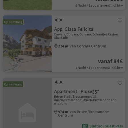
1 Nacht / 1 appartement Incl. btw
Op aanvraag
App. Ciasa Felicita
Corvara/Corvara, Corvara, Dolomites Region
Alta Badia
224 m
van Corvara Centrum
vanaf 84€
1 Nacht / 1 appartement Incl. btw
Op aanvraag
Apartment "Plose35"
Brixen Stadt/Bressanone città,
Brixen/Bressanone, Brixen/Bressanone and
environs
974 m
van Brixen/Bressanone
Centrum
Südtirol Guest Pass