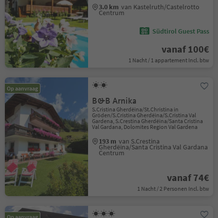
3.0 km
van Kastelruth/Castelrotto
Centrum
Südtirol Guest Pass
vanaf 100€
1 Nacht / 1 appartement Incl. btw
Op aanvraag
B&B Arnika
S.Cristina Gherdëina/St.Christina in
Gröden/S.Cristina Gherdëina/S.Cristina Val
Gardena, S.Crestina Gherdëina/Santa Cristina
Val Gardana, Dolomites Region Val Gardena
193 m
van S.Crestina
Gherdëina/Santa Cristina Val Gardana
Centrum
vanaf 74€
1 Nacht / 2 Personen Incl. btw
Op aanvraag