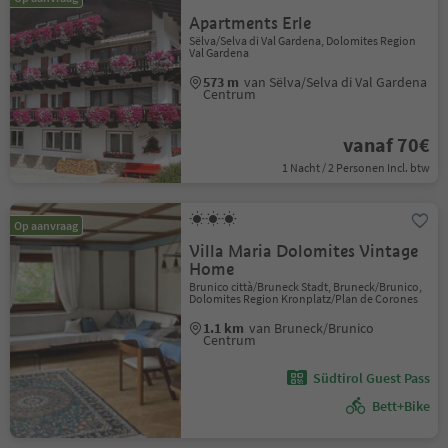
Apartments Erle
Sëlva/Selva di Val Gardena, Dolomites Region
Val Gardena
573 m
van Sëlva/Selva di Val Gardena
Centrum
vanaf 70€
1 Nacht / 2 Personen Incl. btw
Op aanvraag
Villa Maria Dolomites Vintage
Home
Brunico città/Bruneck Stadt, Bruneck/Brunico,
Dolomites Region Kronplatz/Plan de Corones
1.1 km
van Bruneck/Brunico
Centrum
Südtirol Guest Pass
Bett+Bike