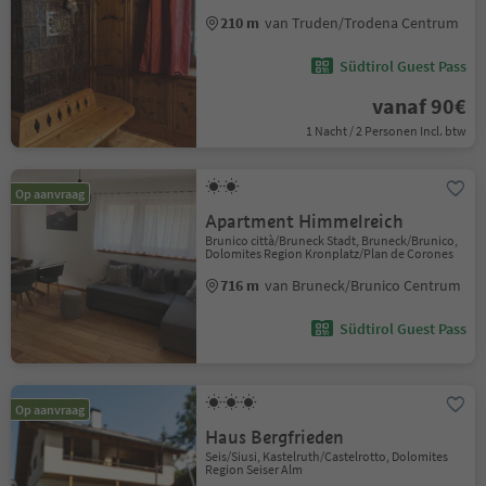
210 m
van Truden/Trodena Centrum
Südtirol Guest Pass
vanaf 90€
1 Nacht / 2 Personen Incl. btw
Op aanvraag
Apartment Himmelreich
Brunico città/Bruneck Stadt, Bruneck/Brunico,
Dolomites Region Kronplatz/Plan de Corones
716 m
van Bruneck/Brunico Centrum
Südtirol Guest Pass
Op aanvraag
Haus Bergfrieden
Seis/Siusi, Kastelruth/Castelrotto, Dolomites
Region Seiser Alm