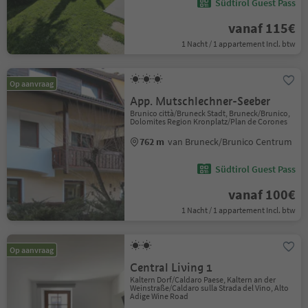
Südtirol Guest Pass
vanaf 115€
1 Nacht / 1 appartement Incl. btw
Op aanvraag
App. Mutschlechner-Seeber
Brunico città/Bruneck Stadt, Bruneck/Brunico,
Dolomites Region Kronplatz/Plan de Corones
762 m
van Bruneck/Brunico Centrum
Südtirol Guest Pass
vanaf 100€
1 Nacht / 1 appartement Incl. btw
Op aanvraag
Central Living 1
Kaltern Dorf/Caldaro Paese, Kaltern an der
Weinstraße/Caldaro sulla Strada del Vino, Alto
Adige Wine Road