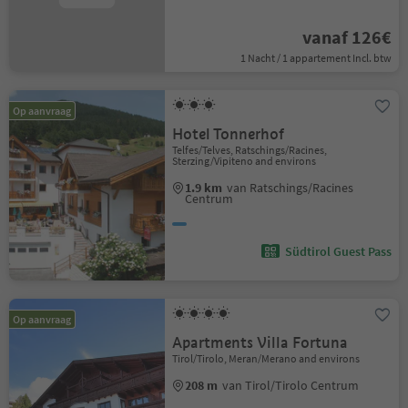
vanaf 126€
1 Nacht / 1 appartement Incl. btw
Op aanvraag
Hotel Tonnerhof
Telfes/Telves, Ratschings/Racines,
Sterzing/Vipiteno and environs
1.9 km
van Ratschings/Racines
Centrum
Südtirol Guest Pass
Op aanvraag
Apartments Villa Fortuna
Tirol/Tirolo, Meran/Merano and environs
208 m
van Tirol/Tirolo Centrum