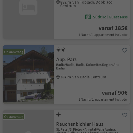
882 m
van Toblach/Dobbiaco
Centrum
Südtirol Guest Pass
vanaf 185€
1 Nacht / 1 appartement Incl. btw
Op aanvraag
App. Pars
Badia/Badia, Badia, Dolomites Region Alta
Badia
387 m
van Badia Centrum
vanaf 90€
1 Nacht / 1 appartement Incl. btw
Op aanvraag
Rauchenbichler Haus
St. Peter/S. Pietro - Ahrntal/Valle Aurina,
Ahrntal/Valle Aurina, Ahrntal/Valle Aurina