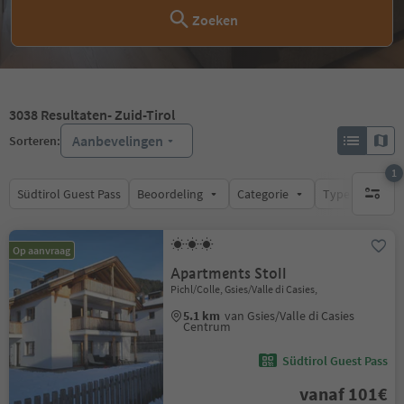
Zoeken
3038
Resultaten
- Zuid-Tirol
Aanbevelingen
Sorteren:
1
Südtirol Guest Pass
Beoordeling
Categorie
Type catering
1 actief 
Op aanvraag
Apartments Stoll
Pichl/Colle, Gsies/Valle di Casies,
5.1 km
van Gsies/Valle di Casies
Centrum
Südtirol Guest Pass
vanaf 101€