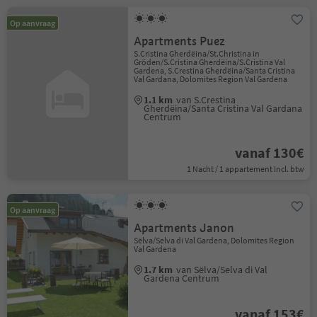
Op aanvraag
Apartments Puez
S.Cristina Gherdëina/St.Christina in
Gröden/S.Cristina Gherdëina/S.Cristina Val
Gardena, S.Crestina Gherdëina/Santa Cristina
Val Gardana, Dolomites Region Val Gardena
1.1 km
van S.Crestina
Gherdëina/Santa Cristina Val Gardana
Centrum
vanaf 130€
1 Nacht / 1 appartement Incl. btw
Op aanvraag
Apartments Janon
Sëlva/Selva di Val Gardena, Dolomites Region
Val Gardena
1.7 km
van Sëlva/Selva di Val
Gardena Centrum
vanaf 153€