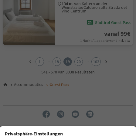
134 m
van Kaltern an der
Weinstraße/Caldaro sulla Strada del
Vino Centrum
Südtirol Guest Pass
vanaf 99€
1 Nacht / 1 appartement Incl. btw
1
2
...
...
1
18
19
20
102
3
4
541 - 570 van 3038 Resultaten
5
6
Accommodaties
Guest Pass
7
8
9
10
11
12
13
14
Taal: Nederlands