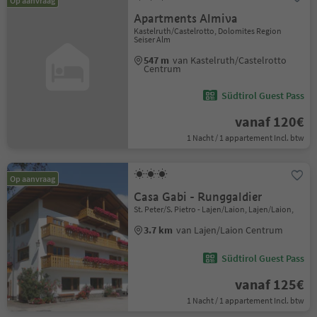
Op aanvraag
Apartments Almiva
Kastelruth/Castelrotto, Dolomites Region
Seiser Alm
547 m
van Kastelruth/Castelrotto
Centrum
Südtirol Guest Pass
vanaf 120€
1 Nacht / 1 appartement Incl. btw
Op aanvraag
Casa Gabi - Runggaldier
St. Peter/S. Pietro - Lajen/Laion, Lajen/Laion,
3.7 km
van Lajen/Laion Centrum
Südtirol Guest Pass
vanaf 125€
1 Nacht / 1 appartement Incl. btw