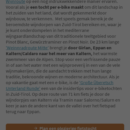
Wijnroute
op een nog indrukwekkendere manier ervaren.
Vooral als je
een tocht per e-bike maakt
om dit landschap in
het zuiden van het land, dat wordt gekenmerkt door
wijnbouw, te verkennen. Met speels gemak bereik je de
beroemdste wijndorpen van Zuid-Tirol bereiken en, waar je
je kunt onderdompelen in het mediterrane
wijngaardlandschap van dit traditionele teeltgebied voor
Pinot Blanc, Gewürztraminer en Pinot Noir. De 23 km lange
'Weinnradroute Mitte'
brengt je
door Girlan, Eppan en
Kaltern/Caldaro naar het meer van Kaltern,
het warmste
zwemmeer van de Alpen. Stop voor een verfrissende pauze
in of aan het water met een wijnproeverij in een van de vele
wijnmakerijen, die de aandacht trekken met hun lange
traditie, bekroonde wijnen en moderne architectuur. Als je
op vakantie gaat met een e-bike, is de
'Große Überetsch
Unterland Runde'
een van de insidertips voor e-biketochten
in Zuid-Tirol. Op deze route van 71 km fiets je door de
wijndorpjes van Kaltern via Tramin naar Salorno/Salurn en
keer je aan de andere kant van de vallei over het fietspad
terug naar Eppan.
Plan een plezierige fietstocht