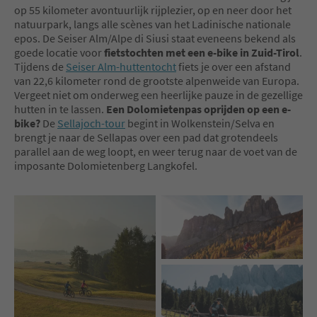
op 55 kilometer avontuurlijk rijplezier, op en neer door het
natuurpark, langs alle scènes van het Ladinische nationale
epos. De Seiser Alm/Alpe di Siusi staat eveneens bekend als
goede locatie voor
fietstochten met een e-bike in Zuid-Tirol
.
Tijdens de
Seiser Alm-huttentocht
fiets je over een afstand
van 22,6 kilometer rond de grootste alpenweide van Europa.
Vergeet niet om onderweg een heerlijke pauze in de gezellige
hutten in te lassen.
Een Dolomietenpas oprijden op een e-
bike?
De
Sellajoch-tour
begint in Wolkenstein/Selva en
brengt je naar de Sellapas over een pad dat grotendeels
parallel aan de weg loopt, en weer terug naar de voet van de
imposante Dolomietenberg Langkofel.