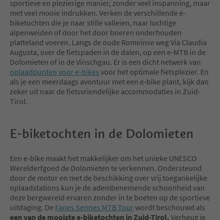
sportieve en plezierige manier, zonder veel inspanning, maar
met veel mooie indrukken. Verken de verschillende e-
biketochten die je naar stille valleien, naar luchtige
alpenweiden of door het door boeren onderhouden
platteland voeren. Langs de oude Romeinse weg Via Claudia
Augusta, over de fietspaden in de dalen, op een e-MTB in de
Dolomieten of in de Vinschgau. Er is een dicht netwerk van
oplaadpunten voor e-bikes
voor het optimale fietsplezier. En
als je een meerdaags avontuur met een e-bike plant, kijk dan
zeker uit naar de fietsvriendelijke accommodaties in Zuid-
Tirol.
E-biketochten in de Dolomieten
Een e-bike maakt het makkelijker om het unieke UNESCO
Werelderfgoed de Dolomieten te verkennen. Ondersteund
door de motor en met de beschikking over vrij toegankelijke
oplaadstations kun je de adembenemende schoonheid van
deze bergwereld ervaren zonder in te boeten op de sportieve
uitdaging. De
Fanes Sennes MTB Tour
wordt beschouwd als
een van de mooiste e-biketochten in Zuid-Tirol.
Verheug je