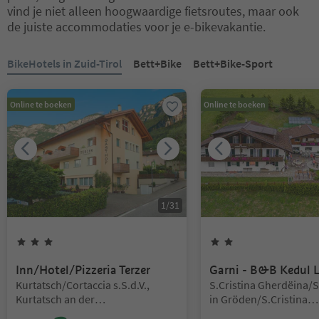
vind je niet alleen hoogwaardige fietsroutes, maar ook
de juiste accommodaties voor je e-bikevakantie.
U bevindt zich op een tabblad-slider. Selecteer een tabblad om de 
BikeHotels in Zuid-Tirol
Bett+Bike
Bett+Bike-Sport
Online te boeken
Online te boeken
1
/
31
3
Sterren
2
Sterren
Inn/Hotel/Pizzeria Terzer
Garni - B&B Kedul 
Locatie:
Locatie:
Kurtatsch/Cortaccia s.S.d.V.,
S.Cristina Gherdëina/S
Kurtatsch an der
in Gröden/S.Cristina
Weinstraße/Cortaccia sulla
Gherdëina/S.Cristina V