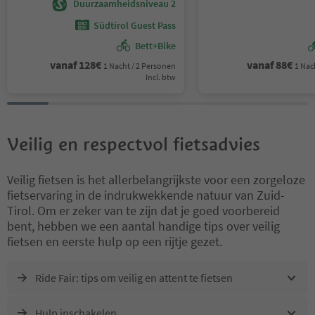
Duurzaamheidsniveau 2
Strada del Vino, Alto Adige Wine
Gardena, S.Crestina
Road
Gherdëina/Santa Cristi
Südtirol Guest Pass
Gardana, Dolomites Re
Bett+Bike
Gardena
vanaf
128
€
vanaf
88
€
1 Nacht / 2 Personen
1 Nac
Incl. btw
Veilig en respectvol fietsadvies
Veilig fietsen is het allerbelangrijkste voor een zorgeloze
fietservaring in de indrukwekkende natuur van Zuid-
Tirol. Om er zeker van te zijn dat je goed voorbereid
bent, hebben we een aantal handige tips over veilig
fietsen en eerste hulp op een rijtje gezet.
Ride Fair: tips om veilig en attent te fietsen
Hulp inschakelen