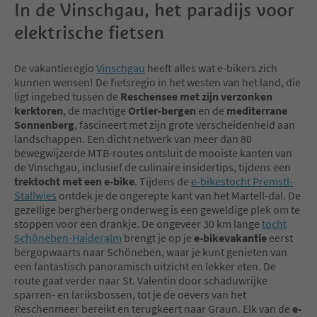
In de Vinschgau, het paradijs voor
elektrische fietsen
De vakantieregio
Vinschgau
heeft alles wat e-bikers zich
kunnen wensen! De fietsregio in het westen van het land, die
ligt ingebed tussen de
Reschensee met zijn verzonken
kerktoren
, de machtige
Ortler-bergen
en de
mediterrane
Sonnenberg
, fascineert met zijn grote verscheidenheid aan
landschappen. Een dicht netwerk van meer dan 80
bewegwijzerde MTB-routes ontsluit de mooiste kanten van
de Vinschgau, inclusief de culinaire insidertips, tijdens een
trektocht met een e-bike
. Tijdens de
e-bikestocht Premstl-
Stallwies
ontdek je de ongerepte kant van het Martell-dal. De
gezellige bergherberg onderweg is een geweldige plek om te
stoppen voor een drankje. De ongeveer 30 km lange
tocht
Schöneben-Haideralm
brengt je op je
e-bikevakantie
eerst
bergopwaarts naar Schöneben, waar je kunt genieten van
een fantastisch panoramisch uitzicht en lekker eten. De
route gaat verder naar St. Valentin door schaduwrijke
sparren- en lariksbossen, tot je de oevers van het
Reschenmeer bereikt en terugkeert naar Graun. Elk van de
e-