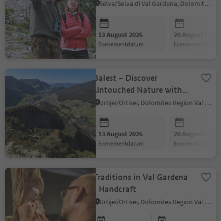
Roman
Sëlva/Selva di Val Gardena, Dolomites Region Val Gardena
13 August 2026
20 August 2026
evenementdatum
evenementdatum
Balest – Discover
Untouched Nature with
the Catores Guides
Urtijëi/Ortisei, Dolomites Region Val Gardena
13 August 2026
20 August 2026
evenementdatum
evenementdatum
Traditions in Val Gardena
- Handcraft
Urtijëi/Ortisei, Dolomites Region Val Gardena