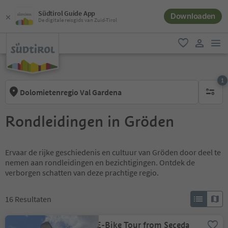
Südtirol Guide App
Downloaden
De digitale reisgids van Zuid-Tirol
men
favoriet
gebruike
1
Dolomietenregio Val Gardena
1 actief 
Rondleidingen in Gröden
Ervaar de rijke geschiedenis en cultuur van Gröden door deel te
nemen aan rondleidingen en bezichtigingen. Ontdek de
verborgen schatten van deze prachtige regio.
16
Resultaten
E-Bike Tour from Seceda