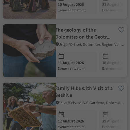
10 August 2026
31 August 2026
evenementdatum
evenementdatum
The geology of the
Dolomites on the Geotrail
Bulla
Urtijëi/Ortisei, Dolomites Region Val Gardena
11 August 2026
18 August 2026
evenementdatum
evenementdatum
Family Hike with Visit of a
Beehive
Sëlva/Selva di Val Gardena, Dolomites Region Val Gardena
12 August 2026
19 August 2026
evenementdatum
evenementdatum