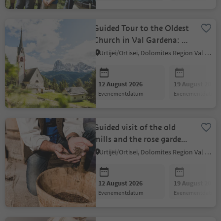
Guided Tour to the Oldest
Church in Val Gardena: St.
Jacob's Church
Urtijëi/Ortisei, Dolomites Region Val Gardena
12 August 2026
19 August 2026
evenementdatum
evenementdatum
Guided visit of the old
mills and the rose garden
of Bulla
Urtijëi/Ortisei, Dolomites Region Val Gardena
12 August 2026
19 August 2026
evenementdatum
evenementdatum