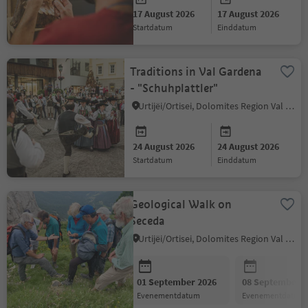
17 August 2026
17 August 2026
startdatum
einddatum
Traditions in Val Gardena
- "Schuhplattler"
Urtijëi/Ortisei, Dolomites Region Val Gardena
24 August 2026
24 August 2026
startdatum
einddatum
Geological Walk on
Seceda
Urtijëi/Ortisei, Dolomites Region Val Gardena
01 September 2026
08 September 2
evenementdatum
evenementdatum