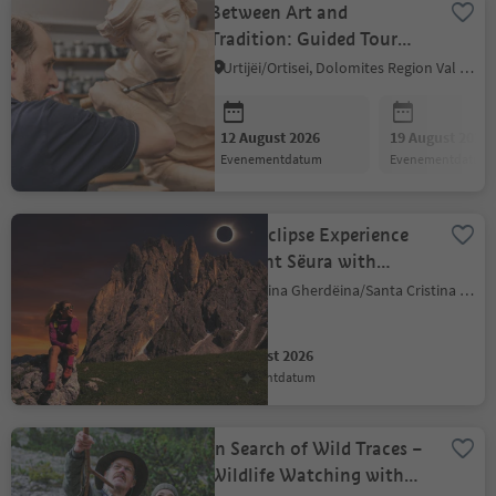
Between Art and
Tradition: Guided Tour
with Aperitif
Urtijëi/Ortisei, Dolomites Region Val Gardena
12 August 2026
19 August 2026
evenementdatum
evenementdatum
Solar Eclipse Experience
on Mont Sëura with
Aperitif
S.Crestina Gherdëina/Santa Cristina Val Gardana, Dolomites Region Val Gardena
12 August 2026
evenementdatum
In Search of Wild Traces –
Wildlife Watching with