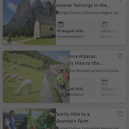
towards Vallunga in the
Puez-Odle Nature Park
Urtijëi/Ortisei, Dolomites Region Val Gardena
07 August 2026
14 August 2026
evenementdatum
evenementdatum
Experience Alpacas:
Leisurely Hike to the
Alpaca Farm
S.Crestina Gherdëina/Santa Cristina Val Gardana, Dolomites Region Val Gardena
09 August 2026
16 August 2026
evenementdatum
evenementdatum
Family Hike to a
Mountain Farm
Urtijëi/Ortisei, Dolomites Region Val Gardena