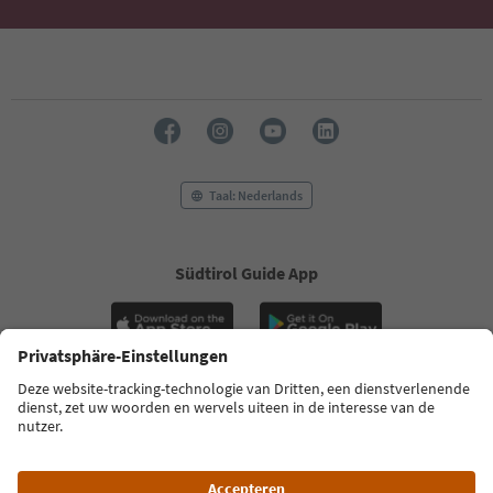
Taal: Nederlands
Südtirol Guide App
FAQ
Contactgegevens
Pers
MICE
Privacybeleid
Algemene voorwaarden
Impressum
Cookiebeleid
Over ons
Toegankelijkheid
South Tyrol B2B