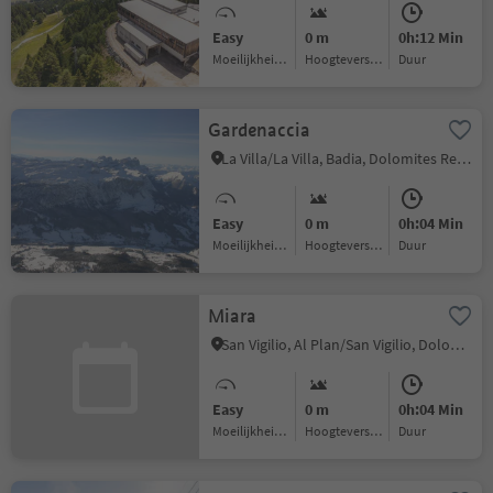
Easy
0 m
0h:12 Min
Moeilijkheidsgraad
Hoogteverschil
Duur
Gardenaccia
La Villa/La Villa, Badia, Dolomites Region Alta Badia
Easy
0 m
0h:04 Min
Moeilijkheidsgraad
Hoogteverschil
Duur
Miara
San Vigilio, Al Plan/San Vigilio, Dolomites Region Kronplatz/Plan de Corones
Easy
0 m
0h:04 Min
Moeilijkheidsgraad
Hoogteverschil
Duur