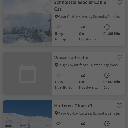
Schnalstal Glacier Cable
Car
Maso Corto/Kurzras, Schnals/Senales, Vinschgau/Val Venosta
Easy
0 m
0h:06 Min
Moeilijkheidsgraad
Hoogteverschil
Duur
Wasserfalleralm
Valgiovo/Jaufental, Ratschings/Racines, Sterzing/Vipiteno and environs
Easy
0 m
0h:07 Min
Moeilijkheidsgraad
Hoogteverschil
Duur
Hintereis Chairlift
Maso Corto/Kurzras, Schnals/Senales, Vinschgau/Val Venosta