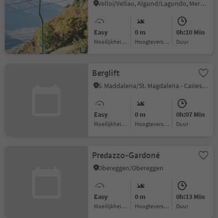
Velloi/Vellau, Algund/Lagundo, Meran/Merano and environs
Easy
0 m
0h:10 Min
Moeilijkheidsgraad
Hoogteverschil
Duur
Berglift
S. Maddalena/St. Magdalena - Casies/Gsies, Gsies/Valle di Casies
Easy
0 m
0h:07 Min
Moeilijkheidsgraad
Hoogteverschil
Duur
Predazzo-Gardoné
Obereggen/Obereggen
Easy
0 m
0h:13 Min
Moeilijkheidsgraad
Hoogteverschil
Duur