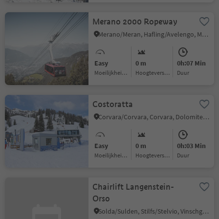
Merano 2000 Ropeway
Merano/Meran, Hafling/Avelengo, Meran/Merano and environs
Easy
0 m
0h:07 Min
Moeilijkheidsgraad
Hoogteverschil
Duur
Costoratta
Corvara/Corvara, Corvara, Dolomites Region Alta Badia
Easy
0 m
0h:03 Min
Moeilijkheidsgraad
Hoogteverschil
Duur
Chairlift Langenstein-
Orso
Solda/Sulden, Stilfs/Stelvio, Vinschgau/Val Venosta