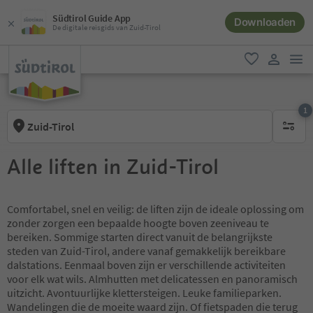
Südtirol Guide App
Downloaden
De digitale reisgids van Zuid-Tirol
men
favoriet
gebruike
1
Zuid-Tirol
1 actief 
Alle liften in Zuid-Tirol
Comfortabel, snel en veilig: de liften zijn de ideale oplossing om
zonder zorgen een bepaalde hoogte boven zeeniveau te
bereiken. Sommige starten direct vanuit de belangrijkste
steden van Zuid-Tirol, andere vanaf gemakkelijk bereikbare
dalstations. Eenmaal boven zijn er verschillende activiteiten
voor elk wat wils. Almhutten met delicatessen en panoramisch
uitzicht. Avontuurlijke klettersteigen. Leuke familieparken.
Wandelingen die de moeite waard zijn. Of fietspaden die terug