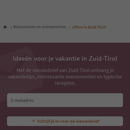
5
6
7
8
9
Belevenissen en evenementen
Liften in Zuid-Tirol
10
11
12
13
Ideeën voor je vakantie in Zuid-Tirol
Met de nieuwsbrief van Zuid-Tirol ontvang je
vakantietips, interessante evenementen en typische
recepten.
E-mailadres
Schrijf je in voor de nieuwsbrief