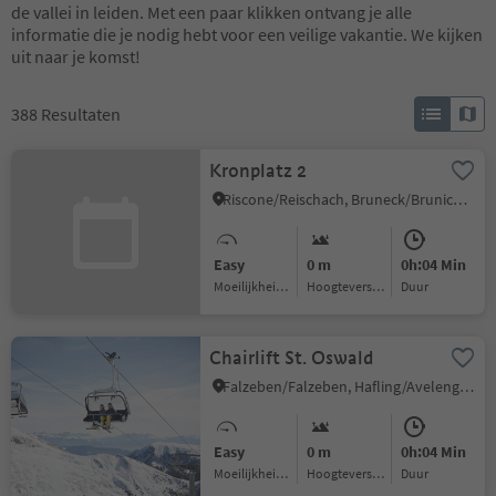
de vallei in leiden. Met een paar klikken ontvang je alle
informatie die je nodig hebt voor een veilige vakantie. We kijken
uit naar je komst!
388
Resultaten
Kronplatz 2
Riscone/Reischach, Bruneck/Brunico, Dolomites Region Kronplatz/Plan de Corones
Easy
0 m
0h:04 Min
Moeilijkheidsgraad
Hoogteverschil
Duur
Chairlift St. Oswald
Falzeben/Falzeben, Hafling/Avelengo, Meran/Merano and environs
Easy
0 m
0h:04 Min
Moeilijkheidsgraad
Hoogteverschil
Duur