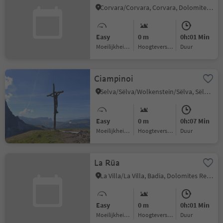
Corvara/Corvara, Corvara, Dolomites Region Alta Badia
Easy
0 m
0h:01 Min
Moeilijkheidsgraad
Hoogteverschil
Duur
Ciampinoi
Selva/Sëlva/Wolkenstein/Sëlva, Sëlva/Selva di Val Gardena, Dolomites Region Val Gardena
Easy
0 m
0h:07 Min
Moeilijkheidsgraad
Hoogteverschil
Duur
La Rüa
La Villa/La Villa, Badia, Dolomites Region Alta Badia
Easy
0 m
0h:01 Min
Moeilijkheidsgraad
Hoogteverschil
Duur