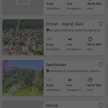
Easy
0 m
0h:00 Min
Moeilijkheidsgraad
Hoogteverschil
Duur
Ortisei - Alpe di Siusi
Sureghes/Oltretorrente/Sureghes/Überwasser, Kastelruth/Castelrotto, Dolomites Region Seiser Alm
Easy
0 m
0h:10 Min
Moeilijkheidsgraad
Hoogteverschil
Duur
Speikboden
Caminata di Tures/Kematen, Sand in Taufers/Campo Tures, Ahrntal/Valle Aurina
Easy
0 m
0h:07 Min
Moeilijkheidsgraad
Hoogteverschil
Duur
Abrusé