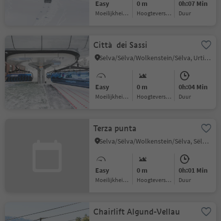
Easy
0 m
0h:07 Min
Moeilijkheidsgraad
Hoogteverschil
Duur
Città dei Sassi
Selva/Sëlva/Wolkenstein/Sëlva, Urtijëi/Ortisei, Dolomites Region Val Gardena
Easy
0 m
0h:04 Min
Moeilijkheidsgraad
Hoogteverschil
Duur
Terza punta
Selva/Sëlva/Wolkenstein/Sëlva, Sëlva/Selva di Val Gardena, Dolomites Region Val Gardena
Easy
0 m
0h:01 Min
Moeilijkheidsgraad
Hoogteverschil
Duur
Chairlift Algund-Vellau