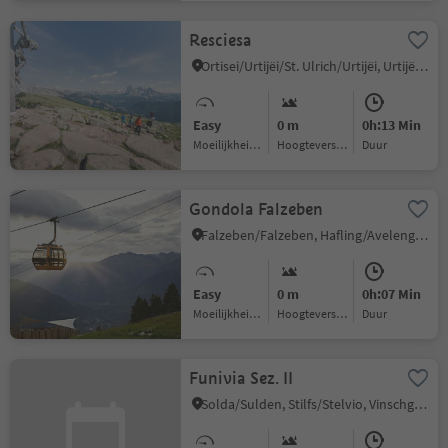
Resciesa
Ortisei/Urtijëi/St. Ulrich/Urtijëi, Urtijëi/Ortisei, Dolomites Region Val Gardena
Easy
0 m
0h:13 Min
Moeilijkheidsgraad
Hoogteverschil
Duur
Gondola Falzeben
Falzeben/Falzeben, Hafling/Avelengo, Meran/Merano and environs
Easy
0 m
0h:07 Min
Moeilijkheidsgraad
Hoogteverschil
Duur
Funivia Sez. II
Solda/Sulden, Stilfs/Stelvio, Vinschgau/Val Venosta