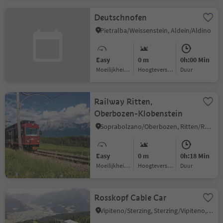
Deutschnofen
Pietralba/Weissenstein, Aldein/Aldino
Easy
0 m
0h:00 Min
Moeilijkheidsgraad
Hoogteverschil
Duur
Railway Ritten,
Oberbozen-Klobenstein
Soprabolzano/Oberbozen, Ritten/Renon, Bolzano/Bozen and environs
Easy
0 m
0h:18 Min
Moeilijkheidsgraad
Hoogteverschil
Duur
Rosskopf Cable Car
Vipiteno/Sterzing, Sterzing/Vipiteno, Sterzing/Vipiteno and environs