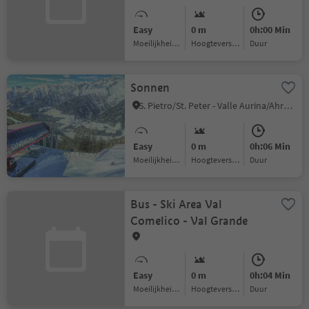
Easy
0 m
0h:00 Min
Moeilijkheidsgraad
Hoogteverschil
Duur
Sonnen
S. Pietro/St. Peter - Valle Aurina/Ahrntal, Ahrntal/Valle Aurina, Ahrntal/Valle Aurina
Easy
0 m
0h:06 Min
Moeilijkheidsgraad
Hoogteverschil
Duur
Bus - Ski Area Val
Comelico - Val Grande
Easy
0 m
0h:04 Min
Moeilijkheidsgraad
Hoogteverschil
Duur