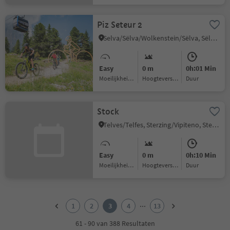
Piz Seteur 2
Selva/Sëlva/Wolkenstein/Sëlva, Sëlva/Selva di Val Gardena, Dolomites Region Val Gardena
Easy
0 m
0h:01 Min
Moeilijkheidsgraad
Hoogteverschil
Duur
Stock
Telves/Telfes, Sterzing/Vipiteno, Sterzing/Vipiteno and environs
Easy
0 m
0h:10 Min
Moeilijkheidsgraad
Hoogteverschil
Duur
1
2
...
1
2
3
4
13
3
4
61 - 90 van 388 Resultaten