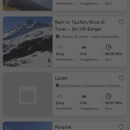
Moeilijkheidsgraad
Hoogteverschil
Duur
Rein in Taufers/Riva di
Tures – Ski lift Berger
S. Pietro/St. Peter - Valle Aurina/Ahrntal, Sand in Taufers/Campo Tures, Ahrntal/Valle Aurina
Easy
0 m
0h:00 Min
Moeilijkheidsgraad
Hoogteverschil
Duur
Lüsen
Luson/Lüsen, Lüsen/Luson, Dolomites Region Lüsen Villnöss
Easy
0 m
0h:07 Min
Moeilijkheidsgraad
Hoogteverschil
Duur
Parallel