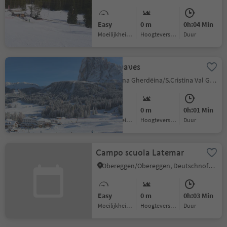
Easy
0 m
0h:04 Min
Moeilijkheidsgraad
Hoogteverschil
Duur
Cendevaves
S.Cristina Gherdëina/S.Cristina Val Gardena/S.Cristina Gherdëina/St.Christina in Gröden, S.Crestina Gherdëina/Santa Cristina Val Gardana, Dolomites Region Val Gardena
Easy
0 m
0h:01 Min
Moeilijkheidsgraad
Hoogteverschil
Duur
Campo scuola Latemar
Obereggen/Obereggen, Deutschnofen/Nova Ponente, Dolomites Region Eggental
Easy
0 m
0h:03 Min
Moeilijkheidsgraad
Hoogteverschil
Duur