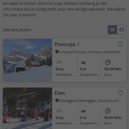
de vallei in leiden. Met een paar klikken ontvang je alle
informatie die je nodig hebt voor een veilige vakantie. We kijken
uit naar je komst!
388
Resultaten
Pralongiá I
Corvara/Corvara, Corvara, Dolomites Region Alta Badia
Easy
0 m
0h:04 Min
Moeilijkheidsgraad
Hoogteverschil
Duur
Eben
Obereggen/Obereggen, Deutschnofen/Nova Ponente, Dolomites Region Eggental
Easy
0 m
0h:03 Min
Moeilijkheidsgraad
Hoogteverschil
Duur