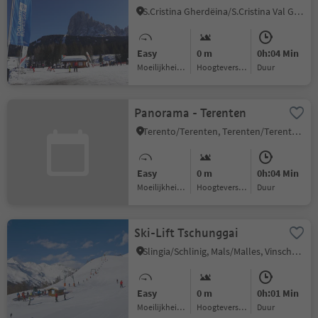
S.Cristina Gherdëina/S.Cristina Val Gardena/S.Cristina Gherdëina/St.Christina in Gröden, S.Crestina Gherdëina/Santa Cristina Val Gardana, Dolomites Region Val Gardena
Easy
0 m
0h:04 Min
Moeilijkheidsgraad
Hoogteverschil
Duur
Panorama - Terenten
Terento/Terenten, Terenten/Terento, Brixen/Bressanone and environs
Easy
0 m
0h:04 Min
Moeilijkheidsgraad
Hoogteverschil
Duur
Ski-Lift Tschunggai
Slingia/Schlinig, Mals/Malles, Vinschgau/Val Venosta
Easy
0 m
0h:01 Min
Moeilijkheidsgraad
Hoogteverschil
Duur