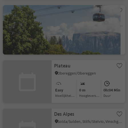
Cablecar Ritten, Bozen-
Oberbozen
Soprabolzano/Oberbozen, Bolzano/Bozen, Bolzano/Bozen and environs
Easy
0 m
0h:12 Min
Moeilijkheidsgraad
Hoogteverschil
Duur
Plateau
Obereggen/Obereggen
Easy
0 m
0h:04 Min
Moeilijkheidsgraad
Hoogteverschil
Duur
Des Alpes
Solda/Sulden, Stilfs/Stelvio, Vinschgau/Val Venosta