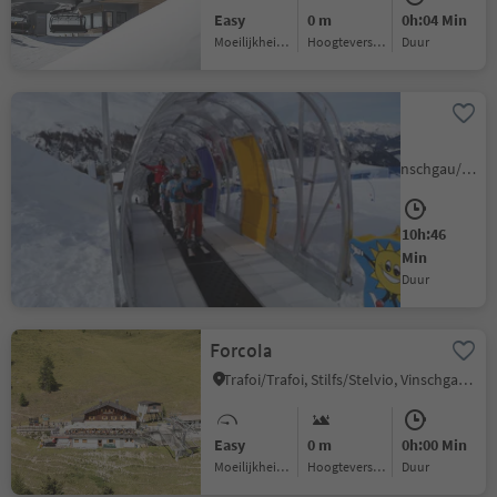
Easy
0 m
0h:04 Min
Moeilijkheidsgraad
Hoogteverschil
Duur
Conveyor belts in
Kinderland Belpiano
Resia/Reschen, Graun im Vinschgau/Curon Venosta, Vinschgau/Val Venosta
10h:46
Easy
0 m
Min
Moeilijkheidsgraad
Hoogteverschil
Duur
Forcola
Trafoi/Trafoi, Stilfs/Stelvio, Vinschgau/Val Venosta
Easy
0 m
0h:00 Min
Moeilijkheidsgraad
Hoogteverschil
Duur