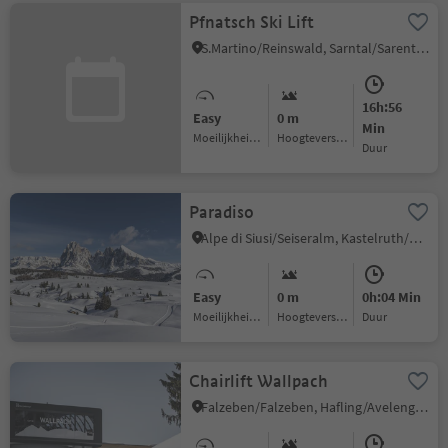
Pfnatsch Ski Lift
S.Martino/Reinswald, Sarntal/Sarentino, Bolzano/Bozen and environs
16h:56
Easy
0 m
Min
Moeilijkheidsgraad
Hoogteverschil
Duur
Paradiso
Alpe di Siusi/Seiseralm, Kastelruth/Castelrotto, Dolomites Region Seiser Alm
Easy
0 m
0h:04 Min
Moeilijkheidsgraad
Hoogteverschil
Duur
Chairlift Wallpach
Falzeben/Falzeben, Hafling/Avelengo, Meran/Merano and environs