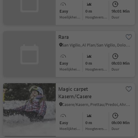
Easy
0 m
9h:01 Min
Moeilijkheidsgraad
Hoogteverschil
Duur
Rara
San Vigilio, Al Plan/San Vigilio, Dolomites Region Kronplatz/Plan de Corones
Easy
0 m
0h:03 Min
Moeilijkheidsgraad
Hoogteverschil
Duur
Magic carpet
Kasern/Casere
Casere/Kasern, Prettau/Predoi, Ahrntal/Valle Aurina
Easy
0 m
0h:00 Min
Moeilijkheidsgraad
Hoogteverschil
Duur