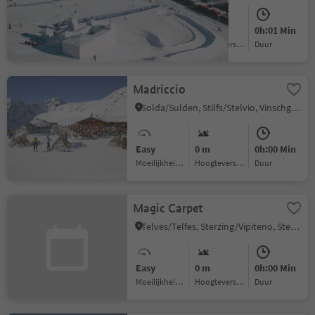
Easy
0 m
0h:01 Min
Moeilijkheidsgraad
Hoogteverschil
Duur
Madriccio
Solda/Sulden, Stilfs/Stelvio, Vinschgau/Val Venosta
Easy
0 m
0h:00 Min
Moeilijkheidsgraad
Hoogteverschil
Duur
Magic Carpet
Telves/Telfes, Sterzing/Vipiteno, Sterzing/Vipiteno and environs
Easy
0 m
0h:00 Min
Moeilijkheidsgraad
Hoogteverschil
Duur