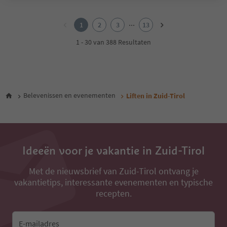
1
2
...
1
2
3
13
3
4
1 - 30 van 388 Resultaten
5
6
7
8
9
Belevenissen en evenementen
Liften in Zuid-Tirol
10
11
12
13
Ideeën voor je vakantie in Zuid-Tirol
Met de nieuwsbrief van Zuid-Tirol ontvang je
vakantietips, interessante evenementen en typische
recepten.
E-mailadres