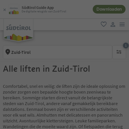
Südtirol Guide App
Downloaden
De digitale reisgids van Zuid-Tirol
men
favoriet
gebruike
1
Zuid-Tirol
1 actief 
Alle liften in Zuid-Tirol
Comfortabel, snel en veilig: de liften zijn de ideale oplossing om
zonder zorgen een bepaalde hoogte boven zeeniveau te
bereiken. Sommige starten direct vanuit de belangrijkste
steden van Zuid-Tirol, andere vanaf gemakkelijk bereikbare
dalstations. Eenmaal boven zijn er verschillende activiteiten
voor elk wat wils. Almhutten met delicatessen en panoramisch
uitzicht. Avontuurlijke klettersteigen. Leuke familieparken.
Wandelingen die de moeite waard zijn. Of fietspaden die terug