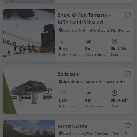
Snow & Fun Tamarix -
Mühlwald/Selva dei
Molini
Selva die Molini/Mühlwald, Mühlwald/Selva dei Molini, Ahrntal/Valle Aurina
Easy
0 m
0h:07 Min
Moeilijkheidsgraad
Hoogteverschil
Duur
Spitzbühl
Alpe di Siusi/Seiseralm, Kastelruth/Castelrotto, Dolomites Region Seiser Alm
Easy
0 m
0h:06 Min
Moeilijkheidsgraad
Hoogteverschil
Duur
Armentarola
San Cassiano/San Cassiano, Badia, Dolomites Region Alta Badia