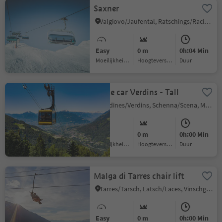
Saxner
Valgiovo/Jaufental, Ratschings/Racines, Sterzing/Vipiteno and environs
Easy
0 m
0h:04 Min
Moeilijkheidsgraad
Hoogteverschil
Duur
Cable car Verdins - Tall
Verdines/Verdins, Schenna/Scena, Meran/Merano and environs
Easy
0 m
0h:00 Min
Moeilijkheidsgraad
Hoogteverschil
Duur
Malga di Tarres chair lift
Tarres/Tarsch, Latsch/Laces, Vinschgau/Val Venosta
Easy
0 m
0h:00 Min