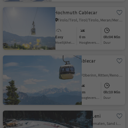
Hochmuth Cablecar
Tirolo/Tirol, Tirol/Tirolo, Meran/Merano and environs
Easy
0 m
0h:04 Min
Moeilijkheidsgraad
Hoogteverschil
Duur
Mountain Cablecar
Rittner Horn
Auna di Sopra/Oberinn, Ritten/Renon, Bolzano/Bozen and environs
Easy
0 m
0h:10 Min
Moeilijkheidsgraad
Hoogteverschil
Duur
Family-Funpark | Leni
Caminata di Tures/Kematen, Sand in Taufers/Campo Tures, Ahrntal/Valle Aurina