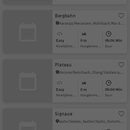
Bergbahn
Maranza/Meransen, Mühlbach/Rio di Pusteria, Brixen/Bressanone and environs
Easy
0 m
0h:06 Min
Moeilijkheidsgraad
Hoogteverschil
Duur
Plateau
Riscone/Reischach, Olang/Valdaora, Dolomites Region Kronplatz/Plan de Corones
Easy
0 m
0h:04 Min
Moeilijkheidsgraad
Hoogteverschil
Duur
Signaue
Sesto/Sexten, Sexten/Sesto, Dolomites Region 3 Zinnen