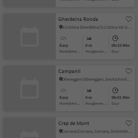
Gherdeina Ronda
S.Cristina Gherdëina/S.Cristina Val Gardena/S.Cristina Gherdëina/St.Christina in Gröden, Sëlva/Selva di Val Gardena, Dolomites Region Val Gardena
Easy
0 m
0h:10 Min
Moeilijkheidsgraad
Hoogteverschil
Duur
Campanil
Obereggen/Obereggen, Deutschnofen/Nova Ponente, Dolomites Region Eggental
Easy
0 m
0h:01 Min
Moeilijkheidsgraad
Hoogteverschil
Duur
Crep de Mont
Corvara/Corvara, Corvara, Dolomites Region Alta Badia