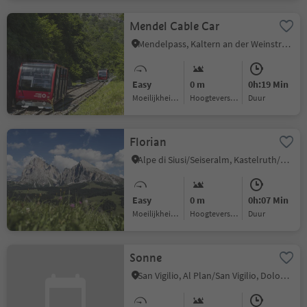
Mendel Cable Car
Mendelpass, Kaltern an der Weinstraße/Caldaro sulla Strada del Vino, Alto Adige Wine Road
Easy
0 m
0h:19 Min
Moeilijkheidsgraad
Hoogteverschil
Duur
Florian
Alpe di Siusi/Seiseralm, Kastelruth/Castelrotto, Dolomites Region Seiser Alm
Easy
0 m
0h:07 Min
Moeilijkheidsgraad
Hoogteverschil
Duur
Sonne
San Vigilio, Al Plan/San Vigilio, Dolomites Region Kronplatz/Plan de Corones