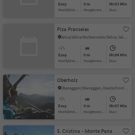
Easy
0 m
0h:03 Min
Moeilijkheidsgraad
Hoogteverschil
Duur
Piza Pranseies
Selva/Sëlva/Wolkenstein/Sëlva, Sëlva/Selva di Val Gardena, Dolomites Region Val Gardena
Easy
0 m
0h:04 Min
Moeilijkheidsgraad
Hoogteverschil
Duur
Oberholz
Obereggen/Obereggen, Deutschnofen/Nova Ponente, Dolomites Region Eggental
Easy
0 m
0h:07 Min
Moeilijkheidsgraad
Hoogteverschil
Duur
S. Cristina - Monte Pana