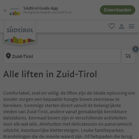
Südtirol Guide App
Downloaden
De digitale reisgids van Zuid-Tirol
men
favoriet
gebruike
1
Zuid-Tirol
1 actief 
Alle liften in Zuid-Tirol
Comfortabel, snel en veilig: de liften zijn de ideale oplossing om
zonder zorgen een bepaalde hoogte boven zeeniveau te
bereiken. Sommige starten direct vanuit de belangrijkste
steden van Zuid-Tirol, andere vanaf gemakkelijk bereikbare
dalstations. Eenmaal boven zijn er verschillende activiteiten
voor elk wat wils. Almhutten met delicatessen en panoramisch
uitzicht. Avontuurlijke klettersteigen. Leuke familieparken.
Wandelingen die de moeite waard zijn. Of fietspaden die terug