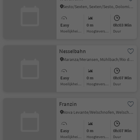
Sesto/Sexten, Sexten/Sesto, Dolomites Region 3 Zinnen
Easy
0 m
0h:03 Min
Moeilijkheidsgraad
Hoogteverschil
Duur
Nesselbahn
Maranza/Meransen, Mühlbach/Rio di Pusteria, Brixen/Bressanone and environs
Easy
0 m
0h:07 Min
Moeilijkheidsgraad
Hoogteverschil
Duur
Franzin
Nova Levante/Welschnofen, Welschnofen/Nova Levante, Dolomites Region Eggental
Easy
0 m
0h:07 Min
Moeilijkheidsgraad
Hoogteverschil
Duur