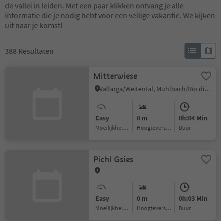
de vallei in leiden. Met een paar klikken ontvang je alle
informatie die je nodig hebt voor een veilige vakantie. We kijken
uit naar je komst!
388
Resultaten
Mitterwiese
Vallarga/Weitental, Mühlbach/Rio di Pusteria, Brixen/Bressanone and environs
Easy
0 m
0h:04 Min
Moeilijkheidsgraad
Hoogteverschil
Duur
Pichl Gsies
Easy
0 m
0h:03 Min
Moeilijkheidsgraad
Hoogteverschil
Duur