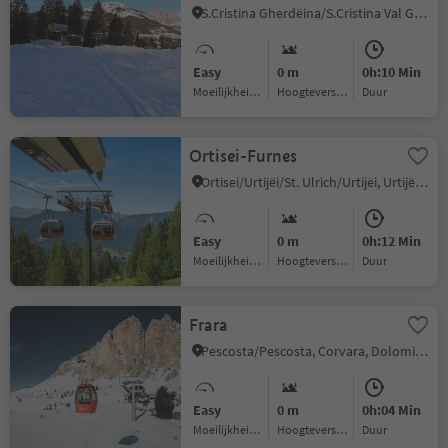
S.Cristina Gherdëina/S.Cristina Val Gardena/S.Cristina Gherdëina/St.Christina in Gröden, S.Crestina Gherdëina/Santa Cristina Val Gardana, Dolomites Region Val Gardena
Easy
0 m
0h:10 Min
Moeilijkheidsgraad
Hoogteverschil
Duur
Ortisei-Furnes
Ortisei/Urtijëi/St. Ulrich/Urtijëi, Urtijëi/Ortisei, Dolomites Region Val Gardena
Easy
0 m
0h:12 Min
Moeilijkheidsgraad
Hoogteverschil
Duur
Frara
Pescosta/Pescosta, Corvara, Dolomites Region Alta Badia
Easy
0 m
0h:04 Min
Moeilijkheidsgraad
Hoogteverschil
Duur