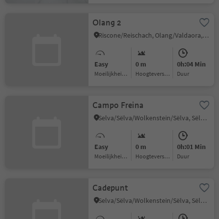
Olang 2
Riscone/Reischach, Olang/Valdaora, Dolomites Region Kronplatz/Plan de Corones
Easy
0 m
0h:04 Min
Moeilijkheidsgraad
Hoogteverschil
Duur
Campo Freina
Selva/Sëlva/Wolkenstein/Sëlva, Sëlva/Selva di Val Gardena, Dolomites Region Val Gardena
Easy
0 m
0h:01 Min
Moeilijkheidsgraad
Hoogteverschil
Duur
Cadepunt
Selva/Sëlva/Wolkenstein/Sëlva, Sëlva/Selva di Val Gardena, Dolomites Region Val Gardena