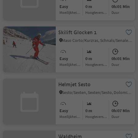
Easy
0 m
0h:01 Min
Moeilijkheidsgraad
Hoogteverschil
Duur
Skilift Glocken 1
Maso Corto/Kurzras, Schnals/Senales, Vinschgau/Val Venosta
Easy
0 m
0h:01 Min
Moeilijkheidsgraad
Hoogteverschil
Duur
Helmjet Sesto
Sesto/Sexten, Sexten/Sesto, Dolomites Region 3 Zinnen
Easy
0 m
0h:07 Min
Moeilijkheidsgraad
Hoogteverschil
Duur
Waldheim