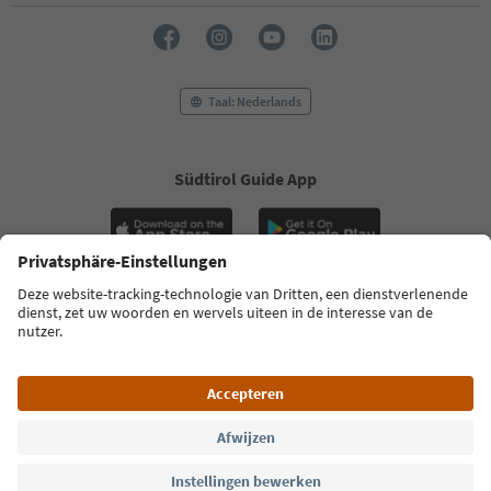
Taal: Nederlands
Südtirol Guide App
FAQ
Contactgegevens
Pers
MICE
Privacybeleid
Algemene voorwaarden
Impressum
Cookiebeleid
Over ons
Toegankelijkheid
South Tyrol B2B
© 2026 IDM Südtirol