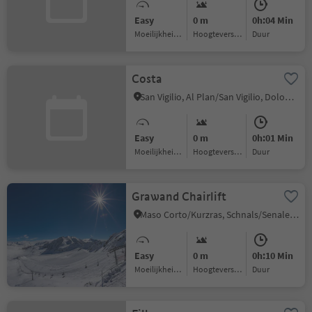
Easy
0 m
0h:04 Min
Moeilijkheidsgraad
Hoogteverschil
Duur
Costa
San Vigilio, Al Plan/San Vigilio, Dolomites Region Kronplatz/Plan de Corones
Easy
0 m
0h:01 Min
Moeilijkheidsgraad
Hoogteverschil
Duur
Grawand Chairlift
Maso Corto/Kurzras, Schnals/Senales, Vinschgau/Val Venosta
Easy
0 m
0h:10 Min
Moeilijkheidsgraad
Hoogteverschil
Duur