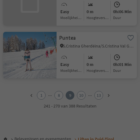
Easy
0 m
0h:06 Min
Moeilijkheidsgraad
Hoogteverschil
Duur
Puntea
S.Cristina Gherdëina/S.Cristina Val Gardena/S.Cristina Gherdëina/St.Christina in Gröden, S.Crestina Gherdëina/Santa Cristina Val Gardana, Dolomites Region Val Gardena
Easy
0 m
0h:01 Min
Moeilijkheidsgraad
Hoogteverschil
Duur
1
2
...
...
1
8
9
10
13
3
4
241 - 270 van 388 Resultaten
5
6
7
8
9
Belevenissen en evenementen
Liften in Zuid-Tirol