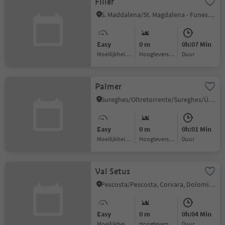
Filler
S. Maddalena/St. Magdalena - Funes/Villnöss, Villnöss/Funes, Dolomites Region Lüsen Villnöss
Easy
0 m
0h:07 Min
Moeilijkheidsgraad
Hoogteverschil
Duur
Palmer
Sureghes/Oltretorrente/Sureghes/Überwasser, Kastelruth/Castelrotto, Dolomites Region Seiser Alm
Easy
0 m
0h:01 Min
Moeilijkheidsgraad
Hoogteverschil
Duur
Val Setus
Pescosta/Pescosta, Corvara, Dolomites Region Alta Badia
Easy
0 m
0h:04 Min
Moeilijkheidsgraad
Hoogteverschil
Duur