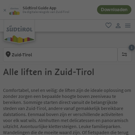
Südtirol Guide App
Downloaden
De digitale reisgids van Zuid-Tirol
men
favoriet
gebruike
1
Zuid-Tirol
1 actief 
Alle liften in Zuid-Tirol
Comfortabel, snel en veilig: de liften zijn de ideale oplossing om
zonder zorgen een bepaalde hoogte boven zeeniveau te
bereiken. Sommige starten direct vanuit de belangrijkste
steden van Zuid-Tirol, andere vanaf gemakkelijk bereikbare
dalstations. Eenmaal boven zijn er verschillende activiteiten
voor elk wat wils. Almhutten met delicatessen en panoramisch
uitzicht. Avontuurlijke klettersteigen. Leuke familieparken.
Wandelingen die de moeite waard zijn. Of fietspaden die terug