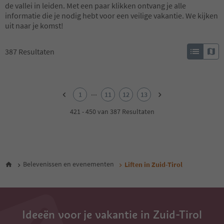
de vallei in leiden. Met een paar klikken ontvang je alle
informatie die je nodig hebt voor een veilige vakantie. We kijken
uit naar je komst!
387
Resultaten
1
2
...
1
11
12
13
3
4
421 - 450 van 387 Resultaten
5
6
7
8
9
Belevenissen en evenementen
Liften in Zuid-Tirol
10
11
12
13
Ideeën voor je vakantie in Zuid-Tirol