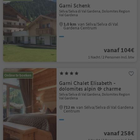
Garni Schenk
Sëlva/Selva di Val Gardena, Dolomites Region
Val Gardena
1.0 km
van Sëlva/Selva di Val
Gardena Centrum
vanaf 104€
1 Nacht / 2 Personen Incl. btw
Online te boeken
Garni Chalet Elisabeth -
dolomites alpin & charme
Sëlva/Selva di Val Gardena, Dolomites Region
Val Gardena
712 m
van Sëlva/Selva di Val Gardena
Centrum
vanaf 258€