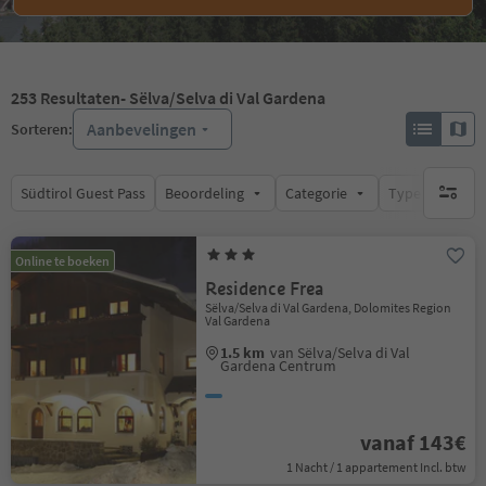
253
Resultaten
- Sëlva/Selva di Val Gardena
Aanbevelingen
Sorteren:
Südtirol Guest Pass
Beoordeling
Categorie
Type catering
geen act
Online te boeken
Residence Frea
Sëlva/Selva di Val Gardena, Dolomites Region
Val Gardena
1.5 km
van Sëlva/Selva di Val
Gardena Centrum
vanaf 143€
1 Nacht / 1 appartement Incl. btw