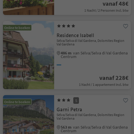
vanaf 48€
1 Nacht / 2 Personen Incl. btw
Online te boeken
Residence Isabell
Sëlva/Selva di Val Gardena, Dolomites Region
Val Gardena
486 m
van Sëlva/Selva di Val Gardena
Centrum
vanaf 228€
1 Nacht / 1 appartement Incl. btw
S
Online te boeken
Garni Petra
Sëlva/Selva di Val Gardena, Dolomites Region
Val Gardena
563 m
van Sëlva/Selva di Val Gardena
Centrum