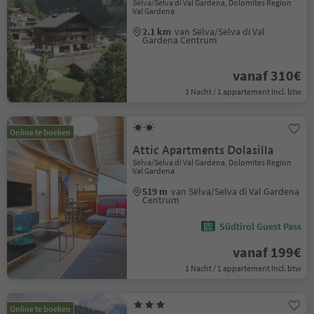
Sëlva/Selva di Val Gardena, Dolomites Region
Val Gardena
2.1 km
van Sëlva/Selva di Val
Gardena Centrum
vanaf 310€
1 Nacht / 1 appartement Incl. btw
Online te boeken
Attic Apartments Dolasilla
Sëlva/Selva di Val Gardena, Dolomites Region
Val Gardena
519 m
van Sëlva/Selva di Val Gardena
Centrum
Südtirol Guest Pass
vanaf 199€
1 Nacht / 1 appartement Incl. btw
Online te boeken