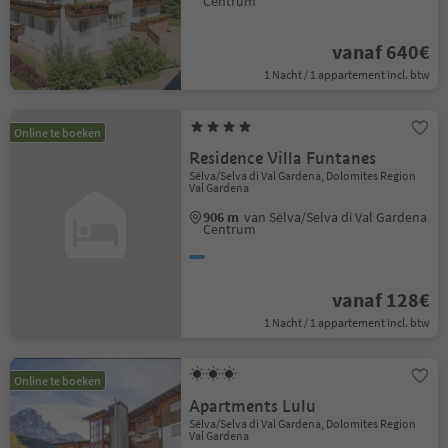
Centrum
vanaf 640€
1 Nacht / 1 appartement Incl. btw
Online te boeken
Residence Villa Funtanes
Sëlva/Selva di Val Gardena, Dolomites Region
Val Gardena
906 m
van Sëlva/Selva di Val Gardena
Centrum
vanaf 128€
1 Nacht / 1 appartement Incl. btw
Online te boeken
Apartments Lulu
Sëlva/Selva di Val Gardena, Dolomites Region
Val Gardena