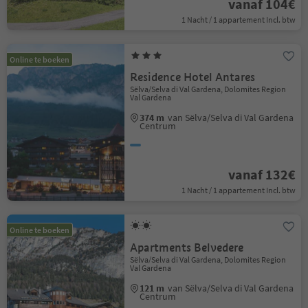
vanaf 104€
1 Nacht / 1 appartement Incl. btw
Online te boeken
Residence Hotel Antares
Sëlva/Selva di Val Gardena, Dolomites Region
Val Gardena
374 m
van Sëlva/Selva di Val Gardena
Centrum
vanaf 132€
1 Nacht / 1 appartement Incl. btw
Online te boeken
Apartments Belvedere
Sëlva/Selva di Val Gardena, Dolomites Region
Val Gardena
121 m
van Sëlva/Selva di Val Gardena
Centrum