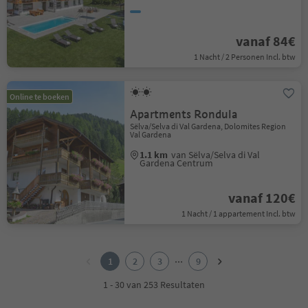
vanaf 84€
1 Nacht / 2 Personen Incl. btw
Online te boeken
Apartments Rondula
Sëlva/Selva di Val Gardena, Dolomites Region
Val Gardena
1.1 km
van Sëlva/Selva di Val
Gardena Centrum
vanaf 120€
1 Nacht / 1 appartement Incl. btw
1
2
...
1
2
3
9
3
4
1 - 30 van 253 Resultaten
5