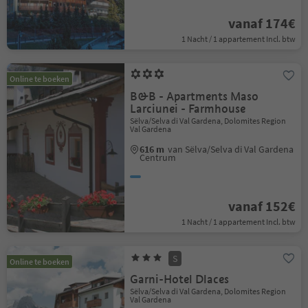
vanaf 174€
1 Nacht / 1 appartement Incl. btw
Online te boeken
B&B - Apartments Maso
Larciunei - Farmhouse
Sëlva/Selva di Val Gardena, Dolomites Region
Val Gardena
616 m
van Sëlva/Selva di Val Gardena
Centrum
vanaf 152€
1 Nacht / 1 appartement Incl. btw
S
Online te boeken
Garni-Hotel Dlaces
Sëlva/Selva di Val Gardena, Dolomites Region
Val Gardena