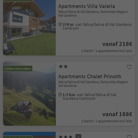
Apartments Villa Valeria
Sëlva/Selva di Val Gardena, Dolomites Region
Val Gardena
274 m
van Sëlva/Selva di Val Gardena
Centrum
vanaf 218€
1 Nacht / 1 appartement Incl. btw
Online te boeken
Apartments Chalet Prinoth
Sëlva/Selva di Val Gardena, Dolomites Region
Val Gardena
1.9 km
van Sëlva/Selva di Val
Gardena Centrum
vanaf 188€
1 Nacht / 1 appartement Incl. btw
S