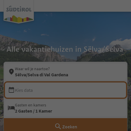
Alle vakantiehuizen in Sëlva/Selva
Waar wil je naartoe?
Sëlva/Selva di Val Gardena
Kies data
Gasten en kamers
2 Gasten / 1 Kamer
Zoeken