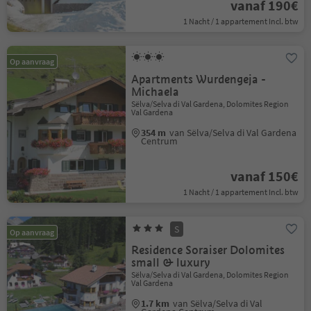
vanaf 190€
1 Nacht / 1 appartement Incl. btw
Op aanvraag
Apartments Wurdengeja -
Michaela
Sëlva/Selva di Val Gardena, Dolomites Region
Val Gardena
354 m
van Sëlva/Selva di Val Gardena
Centrum
vanaf 150€
1 Nacht / 1 appartement Incl. btw
S
Op aanvraag
Residence Soraiser Dolomites
small & luxury
Sëlva/Selva di Val Gardena, Dolomites Region
Val Gardena
1.7 km
van Sëlva/Selva di Val