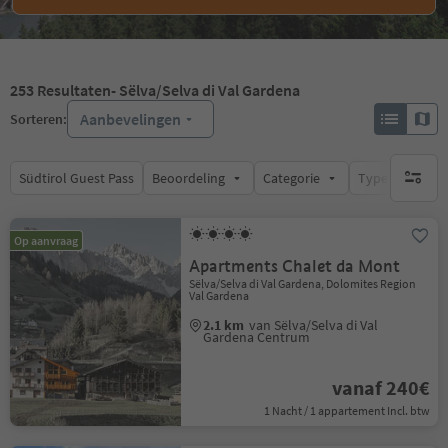
253
Resultaten
- Sëlva/Selva di Val Gardena
Aanbevelingen
Sorteren:
Südtirol Guest Pass
Beoordeling
Categorie
Type catering
geen act
Op aanvraag
Apartments Chalet da Mont
Sëlva/Selva di Val Gardena, Dolomites Region
Val Gardena
2.1 km
van Sëlva/Selva di Val
Gardena Centrum
vanaf 240€
1 Nacht / 1 appartement Incl. btw