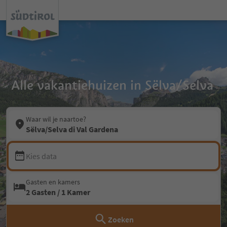
Alle vakantiehuizen in Sëlva/Selva
Waar wil je naartoe?
Sëlva/Selva di Val Gardena
Kies data
Gasten en kamers
2 Gasten / 1 Kamer
Zoeken