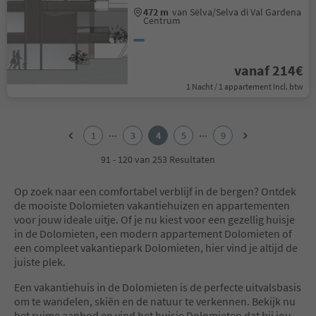
472 m
van Sëlva/Selva di Val Gardena
Centrum
vanaf 214€
1 Nacht / 1 appartement Incl. btw
1
2
...
...
1
3
4
5
9
3
4
91 - 120 van 253 Resultaten
5
6
Op zoek naar een comfortabel verblijf in de bergen? Ontdek
7
de mooiste Dolomieten vakantiehuizen en appartementen
8
voor jouw ideale uitje. Of je nu kiest voor een gezellig huisje
9
in de Dolomieten, een modern appartement Dolomieten of
een compleet vakantiepark Dolomieten, hier vind je altijd de
juiste plek.
Een vakantiehuis in de Dolomieten is de perfecte uitvalsbasis
om te wandelen, skiën en de natuur te verkennen. Bekijk nu
het ruime aanbod en vind het huisje Dolomieten dat bij jou