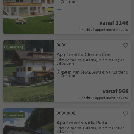
Centrum
vanaf 114€
1 Nacht / 1 appartement Incl. btw
Op aanvraag
Apartments Clementine
Sëlva/Selva di Val Gardena, Dolomites Region
Val Gardena
450 m
van Sëlva/Selva di Val Gardena
Centrum
vanaf 96€
1 Nacht / 1 appartement Incl. btw
Op aanvraag
Apartments Villa Perla
Sëlva/Selva di Val Gardena, Dolomites Region
Val Gardena