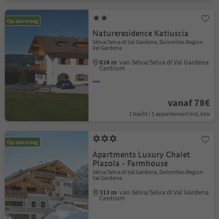
Op aanvraag
Natureresidence Katiuscia
Sëlva/Selva di Val Gardena, Dolomites Region
Val Gardena
824 m
van Sëlva/Selva di Val Gardena
Centrum
vanaf 78€
1 Nacht / 1 appartement Incl. btw
Op aanvraag
Apartments Luxury Chalet
Plazola - Farmhouse
Sëlva/Selva di Val Gardena, Dolomites Region
Val Gardena
313 m
van Sëlva/Selva di Val Gardena
Centrum