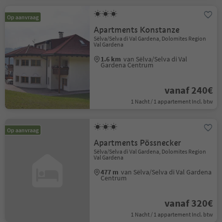
Op aanvraag
Apartments Konstanze
Sëlva/Selva di Val Gardena, Dolomites Region
Val Gardena
1.6 km
van Sëlva/Selva di Val
Gardena Centrum
vanaf 240€
1 Nacht / 1 appartement Incl. btw
Op aanvraag
Apartments Pössnecker
Sëlva/Selva di Val Gardena, Dolomites Region
Val Gardena
477 m
van Sëlva/Selva di Val Gardena
Centrum
vanaf 320€
1 Nacht / 1 appartement Incl. btw