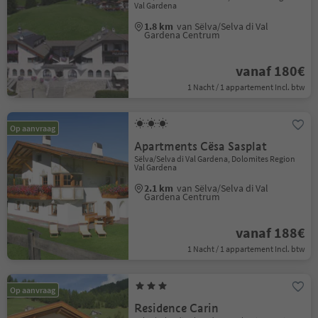
Val Gardena
1.8 km
van Sëlva/Selva di Val
Gardena Centrum
vanaf 180€
1 Nacht / 1 appartement Incl. btw
Op aanvraag
Apartments Cësa Sasplat
Sëlva/Selva di Val Gardena, Dolomites Region
Val Gardena
2.1 km
van Sëlva/Selva di Val
Gardena Centrum
vanaf 188€
1 Nacht / 1 appartement Incl. btw
Op aanvraag
Residence Carin