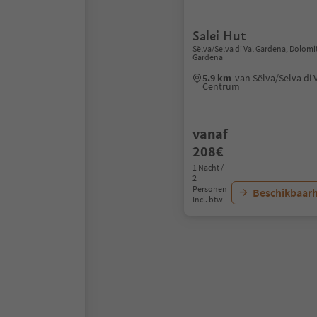
Salei Hut
Sëlva/Selva di Val Gardena, Dolomi
Gardena
5.9 km
van Sëlva/Selva di 
Centrum
vanaf
208€
1 Nacht /
2
Personen
Beschikbaarh
Incl. btw
1