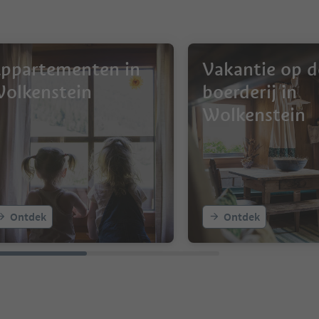
ppartementen in
Vakantie op d
olkenstein
boerderij in
Wolkenstein
Ontdek
Ontdek