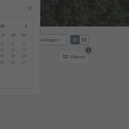
vr
za
zo
Aanbevelingen
Sorteren:
4
5
6
11
12
13
1
18
19
20
Filteren
1 actief filter
25
26
27