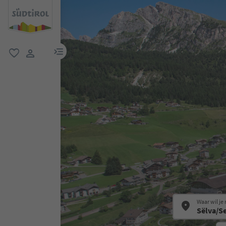
menulink
favoriet
gebruikerslink
Waar wil je