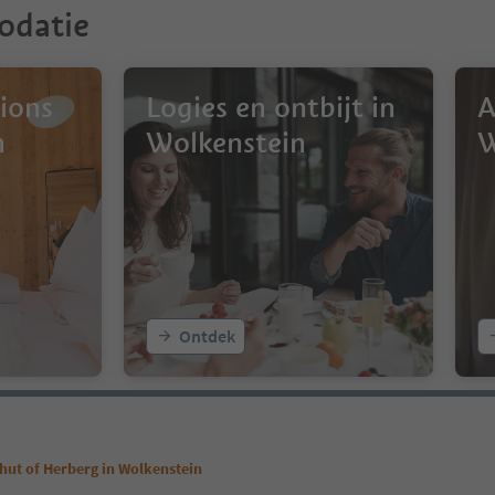
odatie
ions
Logies en ontbijt in
A
n
Wolkenstein
W
Ontdek
hut of Herberg in Wolkenstein