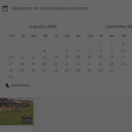
Aankomst- en vertrekdatum selecteren
augustus
september
ma
di
wo
do
vr
za
zo
ma
di
wo
do
i Val Gardena
1
2
1
2
3
3
4
5
6
7
8
9
7
8
9
10
10
11
12
13
14
15
16
14
15
16
17
eling
Categorie
Type catering
Duurzame accommodatie
17
18
19
20
21
22
23
21
22
23
24
24
25
26
27
28
29
30
28
29
30
31
Nachten:
0
1/20