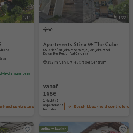
1/14
1/22
8
Apartments Stina & The Cube
virons
St. Ulrich/Urtijëi/Ortisei/Urtijëi, Urtijëi/Ortisei,
Dolomites Region Val Gardena
ntrum
392 m
van Urtijëi/Ortisei Centrum
dtirol Guest Pass
vanaf
168€
1 Nacht / 1
appartement
rheid controleren
Beschikbaarheid controleren
Incl. btw
Online te boeken