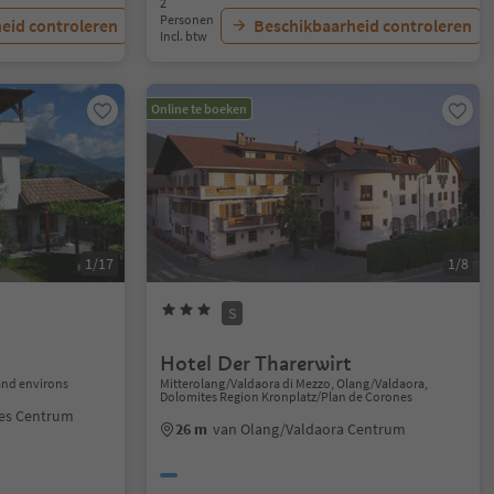
2
Personen
eid controleren
Beschikbaarheid controleren
Incl. btw
Online te boeken
1/17
1/8
S
Hotel Der Tharerwirt
nd environs
Mitterolang/Valdaora di Mezzo, Olang/Valdaora,
Dolomites Region Kronplatz/Plan de Corones
es Centrum
26 m
van Olang/Valdaora Centrum