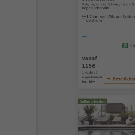
Völs/Fiè, Völs am Schlern/Fiè allo Sc
Region Seiser Alm
1.2 km
van Völs am Schlern/
Centrum
Sü
vanaf
115€
1 Nacht / 1
appartement
Beschikbaa
Incl. btw
Online te boeken