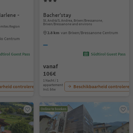
arlene -
Bacher'stay
St. Andrä/S. Andrea, Brixen/Bressanone,
Brixen/Bressanone and environs
lomites Region
2.8 km
van Brixen/Bressanone Centrum
ilio Centrum
dtirol Guest Pass
Südtirol Guest Pass
vanaf
106€
1 Nacht / 1
appartement
rheid controleren
Beschikbaarheid controleren
Incl. btw
Online te boeken