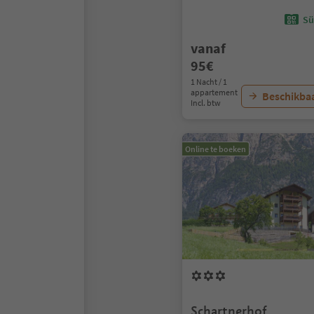
Sü
vanaf
95€
1 Nacht / 1
appartement
Beschikbaa
Incl. btw
Online te boeken
Schartnerhof