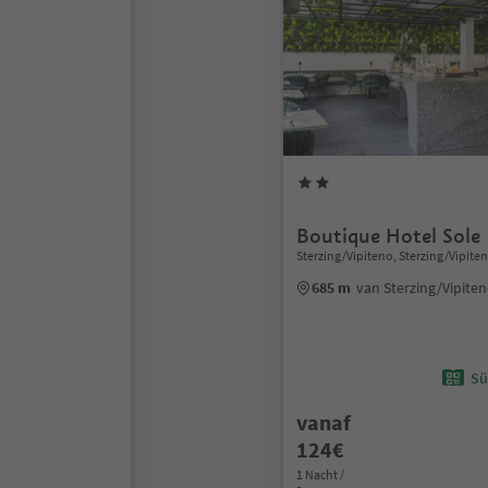
Boutique Hotel Sole
Sterzing/Vipiteno, Sterzing/Vipite
685 m
van Sterzing/Vipite
Sü
vanaf
124€
1 Nacht /