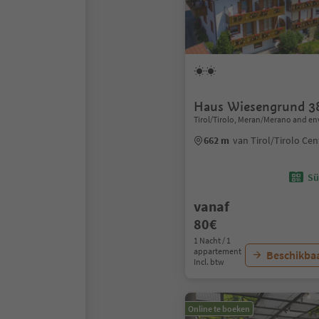
Haus Wiesengrund 3
Tirol/Tirolo, Meran/Merano and en
662 m
van Tirol/Tirolo Ce
Sü
vanaf
80€
1 Nacht / 1
appartement
Beschikbaa
Incl. btw
Online te boeken