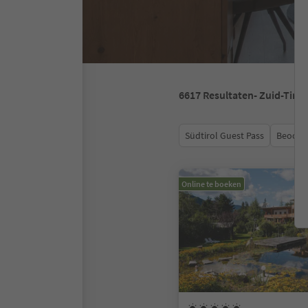
6617
Resultaten
- Zuid-Tirol
Südtirol Guest Pass
Beoord
Online te boeken