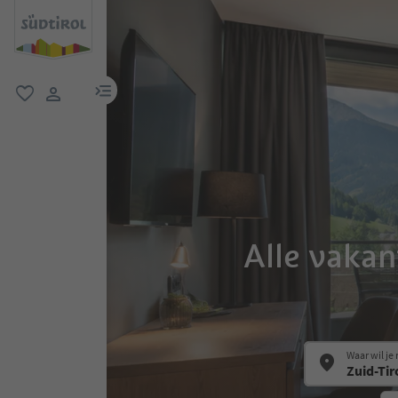
menulink
favoriet
gebruikerslink
Alle vakan
Waar wil je