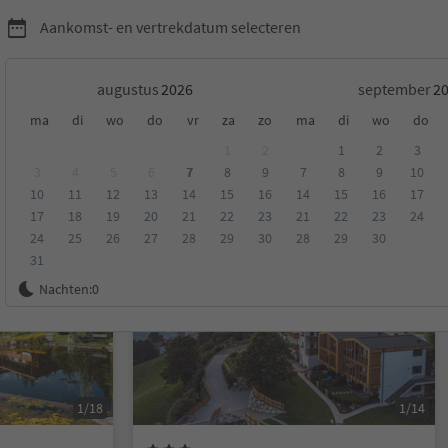
Aankomst- en vertrekdatum selecteren
augustus
september
ma
di
wo
do
vr
za
zo
ma
di
wo
do
1
2
1
2
3
3
4
5
6
7
8
9
7
8
9
10
10
11
12
13
14
15
16
14
15
16
17
eling
Categorie
Type catering
Duurzame accommodatie
17
18
19
20
21
22
23
21
22
23
24
24
25
26
27
28
29
30
28
29
30
31
Online te boeken
Nachten:
0
1/18
1/14