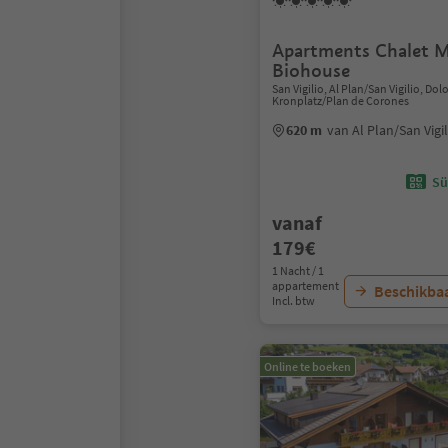
Apartments Chalet M
Biohouse
San Vigilio, Al Plan/San Vigilio, Do
Kronplatz/Plan de Corones
620 m
van Al Plan/San Vig
Sü
vanaf
179€
1 Nacht / 1
appartement
Beschikbaa
Incl. btw
Online te boeken