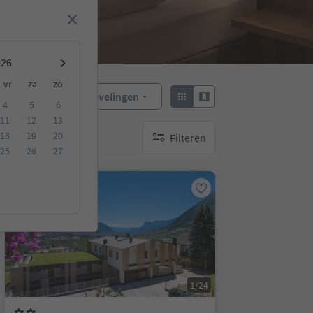
vr
za
zo
Aanbevelingen
Sorteren:
4
5
6
11
12
13
18
19
20
Filteren
geen actieve filters
25
26
27
Online te boeken
1/24