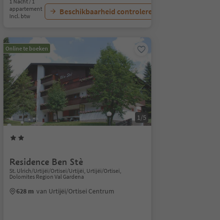
1 Nacht / 1
appartement
Beschikbaarheid controleren
Incl. btw
Online te boeken
1/5
Residence Ben Stè
St. Ulrich/Urtijëi/Ortisei/Urtijëi, Urtijëi/Ortisei,
Dolomites Region Val Gardena
628 m
van Urtijëi/Ortisei Centrum