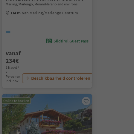
Marling/Marlengo, Meran/Merano and environs
334 m
van Marling/Marlengo Centrum
Südtirol Guest Pass
vanaf
234€
1 Nacht /
2
Personen
Beschikbaarheid controleren
Incl. btw
Online te boeken