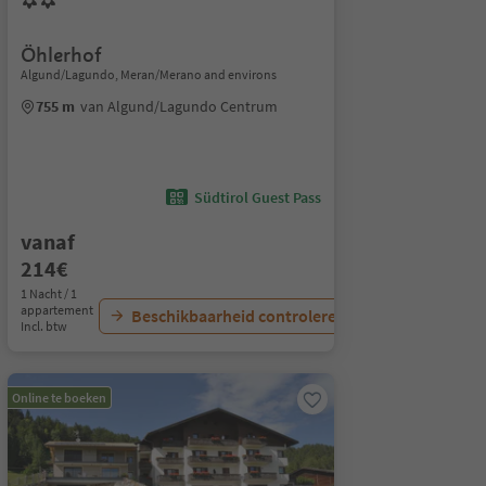
Öhlerhof
Algund/Lagundo, Meran/Merano and environs
755 m
van Algund/Lagundo Centrum
Südtirol Guest Pass
vanaf
214€
1 Nacht / 1
appartement
Beschikbaarheid controleren
Incl. btw
Online te boeken