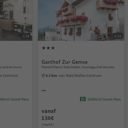
1/18
1/16
Gasthof Zur Gemse
no and environs
Planeil/Planol, Mals/Malles, Vinschgau/Val Venosta
no Centrum
4.3 km
van Mals/Malles Centrum
dtirol Guest Pass
Südtirol Guest Pass
vanaf
130€
1 Nacht /