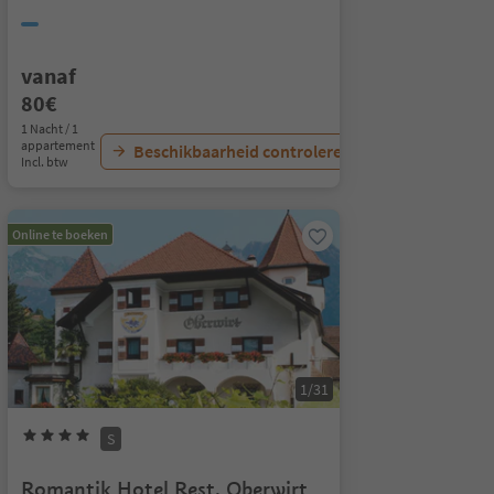
vanaf
80€
1 Nacht / 1
appartement
Beschikbaarheid controleren
Incl. btw
Online te boeken
1/31
S
Romantik Hotel Rest. Oberwirt