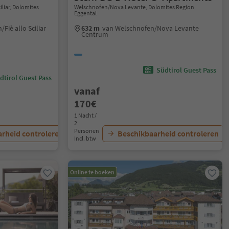
iliar, Dolomites
Welschnofen/Nova Levante, Dolomites Region
Eggental
Fiè allo Sciliar
632 m
van Welschnofen/Nova Levante
Centrum
Südtirol Guest Pass
dtirol Guest Pass
vanaf
170€
1 Nacht /
2
Personen
rheid controleren
Beschikbaarheid controleren
Incl. btw
Online te boeken