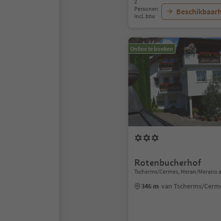
2
Personen
Beschikbaarh
Incl. btw
Online te boeken
Rotenbucherhof
Tscherms/Cermes, Meran/Merano a
346 m
van Tscherms/Cerm