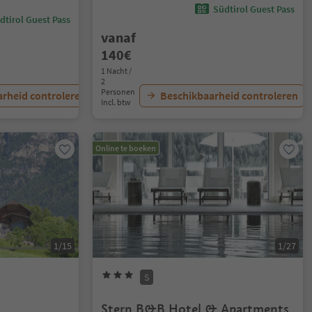
Südtirol Guest Pass
dtirol Guest Pass
vanaf
140€
1 Nacht /
2
Personen
rheid controleren
Beschikbaarheid controleren
Incl. btw
Online te boeken
1/15
1/27
S
Stern B&B Hotel & Apartments