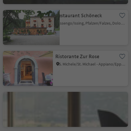
Restaurant Schöneck
Issengo/Issing, Pfalzen/Falzes, Dolomites Region Kronplatz/Plan de Corones
Ristorante Zur Rose
S. Michele/St. Michael - Appiano/Eppan, Eppan an der Weinstaße/Appiano sulla Strada del Vino, Alto Adige Wine Road
Gourmetrestaurant Castel
finedining
Tirol/Tirolo, Meran/Merano and environs