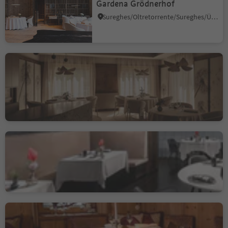
Gardena Grödnerhof
Sureghes/Oltretorrente/Sureghes/Überwasser, Urtijëi/Ortisei, Dolomites Region Val Gardena
Johannesstube - engel
gourmet&spa
Nova Levante/Welschnofen, Welschnofen/Nova Levante, Dolomites Region Eggental
Duurzaamheidsniveau 3
Alpenroyal Gourmet
Selva/Sëlva/Wolkenstein/Sëlva, Sëlva/Selva di Val Gardena, Dolomites Region Val Gardena
Suinsom
Selva/Sëlva/Wolkenstein/Sëlva, Sëlva/Selva di Val Gardena, Dolomites Region Val Gardena