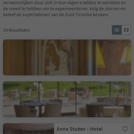
verwezenlijken door zich in hun eigen tradities te wortelen en
de moed te hebben om te experimenteren. Volg de sterren en
beleef de superlatieven van de Zuid-Tiroolse keuken.
19
Resultaten
Hotel Ristorante Elephant
Bressanone città/Brixen Stadt, Brixen/Bressanone, Brixen/Bressanone and environs
Restaurant Porcino
Badia/Badia, Badia, Dolomites Region Alta Badia
Anna Stuben - Hotel