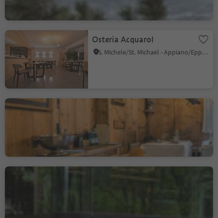
Osteria Acquarol
S. Michele/St. Michael - Appiano/Eppan, Eppan an der Weinstaße/Appiano sulla Strada del Vino, Alto Adige Wine Road
Sternerestaurant Luisl
Stube
Foresta/Forst, Algund/Lagundo, Meran/Merano and environs
Atelier Moessmer Norbert
Niederkofler
Brunico città/Bruneck Stadt, Bruneck/Brunico, Dolomites Region Kronplatz/Plan de Corones