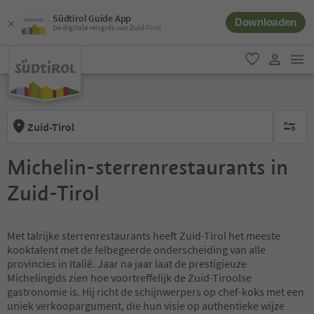
Südtirol Guide App
Downloaden
De digitale reisgids van Zuid-Tirol
men
favoriet
gebruike
Zuid-Tirol
geen act
Michelin-sterrenrestaurants in
Zuid-Tirol
Met talrijke sterrenrestaurants heeft Zuid-Tirol het meeste
kooktalent met de felbegeerde onderscheiding van alle
provincies in Italië. Jaar na jaar laat de prestigieuze
Michelingids zien hoe voortreffelijk de Zuid-Tiroolse
gastronomie is. Hij richt de schijnwerpers op chef-koks met een
uniek verkoopargument, die hun visie op authentieke wijze