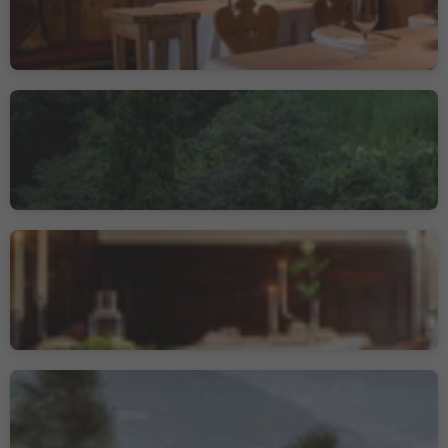
Restaurant Sissi
Merano/Meran, Meran/Merano, Meran/Merano and environs
Gourmetstube Einhorn -
Romantik Hotel Stafler
Mules/Mauls, Freienfeld/Campo di Trens, Sterzing/Vipiteno and environs
Gourmet Restaurant
Prezioso
Meran/Merano, Meran/Merano and environs