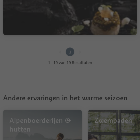
Quellenhof Gourmetstube
1897
Sorgente/Quellenhof, St.Martin in Passeier/San Martino in Passiria, Meran/Merano and environs
1
1
1 - 19 van 19 Resultaten
Andere ervaringen in het warme seizoen
Alpenboerderijen &
Zwembaden
hutten