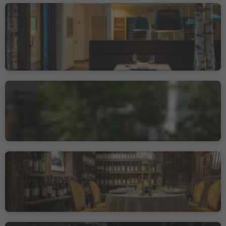
Restaurant Terra - The
magic Place
Prati/Auen, Sarntal/Sarentino, Bolzano/Bozen and environs
Duurzaamheidsniveau 2
Bistrot-Gasthof
Kuppelrain
Castelbello/Kastelbell, Kastelbell-Tschars/Castelbello-Ciardes, Vinschgau/Val Venosta
La Stüa de Michil -
Simone Cantafio
Corvara/Corvara, Corvara, Dolomites Region Alta Badia