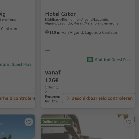
wig
Hotel Gstör
 environs
Mühlbach/Riomolino - Algund/Lagundo,
Algund/Lagundo, Meran/Merano and environs
a Centrum
110 m
van Algund/Lagundo Centrum
Südtirol Guest Pass
dtirol Guest Pass
vanaf
126€
1 Nacht /
2
Personen
rheid controleren
Beschikbaarheid controleren
Incl. btw
Online te boeken