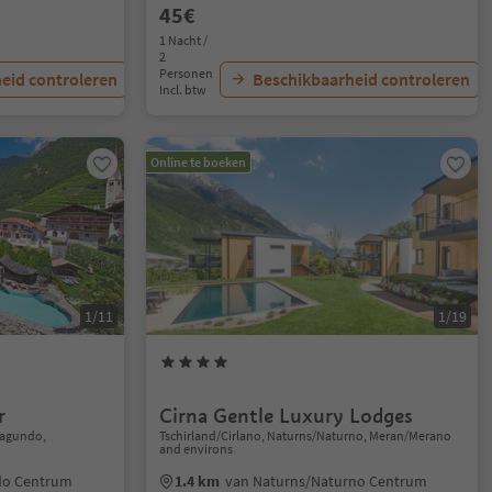
45€
1 Nacht /
2
Personen
eid controleren
Beschikbaarheid controleren
Incl. btw
Online te boeken
1/11
1/19
r
Cirna Gentle Luxury Lodges
Lagundo,
Tschirland/Cirlano, Naturns/Naturno, Meran/Merano
and environs
do Centrum
1.4 km
van Naturns/Naturno Centrum