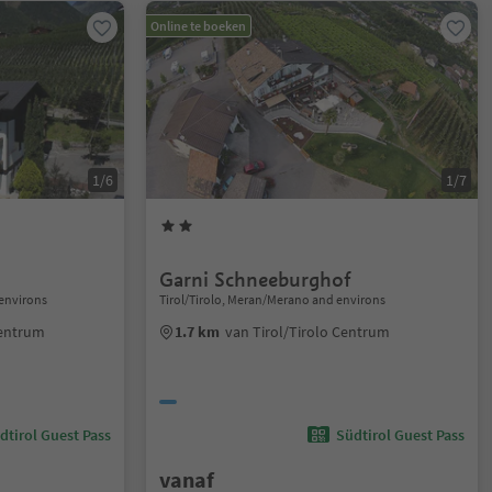
Online te boeken
1/6
1/7
Garni Schneeburghof
environs
Tirol/Tirolo, Meran/Merano and environs
Centrum
1.7 km
van Tirol/Tirolo Centrum
dtirol Guest Pass
Südtirol Guest Pass
vanaf