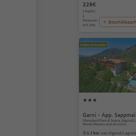
228€
1 Nacht /
2
Personen
Beschikbaarh
Incl. btw
Online te boeken
Garni - App. Seppmai
Oberplars/Plars di Sopra, Algund/
Meran/Merano and environs
1.7 km
van Algund/Lagun