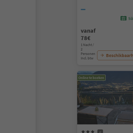
Sü
vanaf
78€
1 Nacht /
2
Personen
Beschikbaarh
Incl. btw
Online te boeken
S