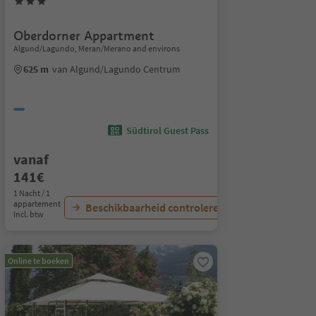
Oberdorner Appartment
Algund/Lagundo, Meran/Merano and environs
625 m
van Algund/Lagundo Centrum
Südtirol Guest Pass
vanaf
141€
1 Nacht / 1
appartement
Beschikbaarheid controleren
Incl. btw
Online te boeken