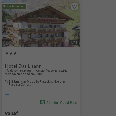
Online te boeken
1/24
Hotel Das Lisann
Pfelders/Plan, Moos in Passeier/Moso in Passiria,
Meran/Merano and environs
7.2 km
van Moos in Passeier/Moso in
Passiria Centrum
Südtirol Guest Pass
vanaf