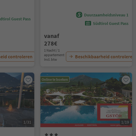
Duurzaamheidsniveau 1
dtirol Guest Pass
Südtirol Guest Pass
vanaf
278€
1 Nacht / 1
appartement
eid controleren
Beschikbaarheid controleren
Incl. btw
Online te boeken
1/31
1/19