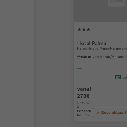
Hotel Palma
Meran/Merano, Meran/Merano and
848 m
van Meran/Merano 
Sü
vanaf
270€
1 Nacht /
2
Personen
Beschikbaarh
Incl. btw