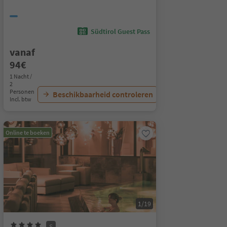
Südtirol Guest Pass
vanaf
94€
1 Nacht /
2
Personen
Beschikbaarheid controleren
Incl. btw
Online te boeken
1/19
S