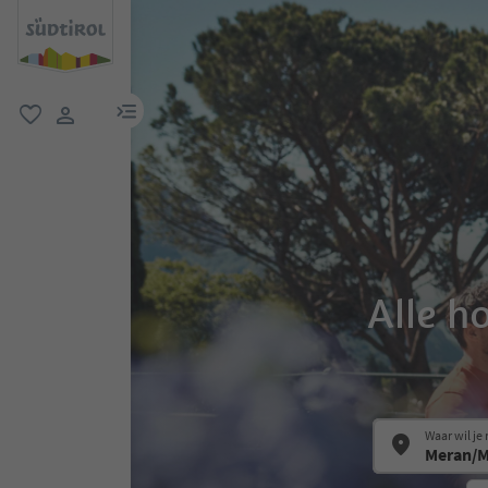
menulink
favoriet
gebruikerslink
Alle h
Waar wil je