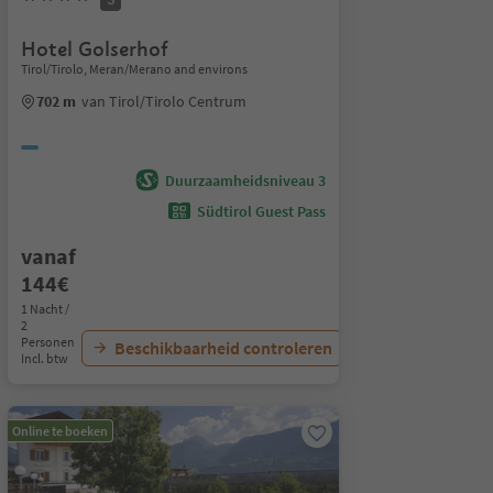
Hotel Golserhof
Tirol/Tirolo, Meran/Merano and environs
702 m
van Tirol/Tirolo Centrum
Duurzaamheidsniveau 3
Südtirol Guest Pass
vanaf
144€
1 Nacht /
2
Personen
Beschikbaarheid controleren
Incl. btw
Online te boeken