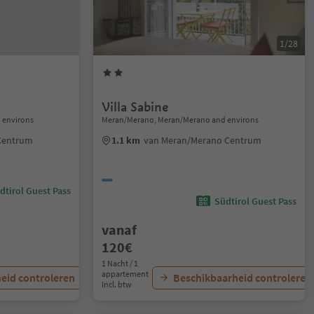
1/28
Villa Sabine
 environs
Meran/Merano, Meran/Merano and environs
Centrum
1.1 km
van Meran/Merano Centrum
dtirol Guest Pass
Südtirol Guest Pass
vanaf
120€
1 Nacht / 1
appartement
eid controleren
Beschikbaarheid controleren
Incl. btw