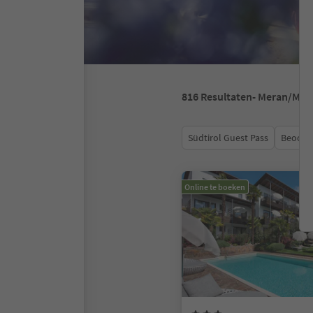
816
Resultaten
- Meran/Mer
Südtirol Guest Pass
Beoord
Online te boeken