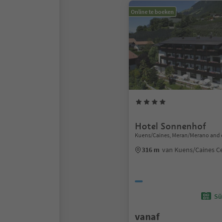
Online te boeken
Hotel Sonnenhof
Kuens/Caines, Meran/Merano and 
316 m
van Kuens/Caines 
Sü
vanaf