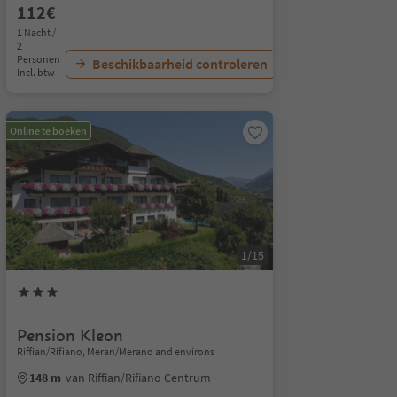
112€
1 Nacht /
2
Personen
Beschikbaarheid controleren
Incl. btw
Online te boeken
1/15
Pension Kleon
Riffian/Rifiano, Meran/Merano and environs
148 m
van Riffian/Rifiano Centrum