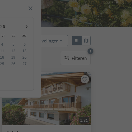
vr
za
zo
Aanbevelingen
Sorteren:
4
5
6
11
12
13
1
18
19
20
Filteren
1 actief filter
25
26
27
Online te boeken
1/31