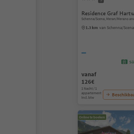
Residence Graf Hart
Schenna/Scena, Meran/Merano and
1.3 km
van Schenna/Scen
Sü
vanaf
126€
1 Nacht / 1
appartement
Beschikbaa
Incl. btw
Online te boeken