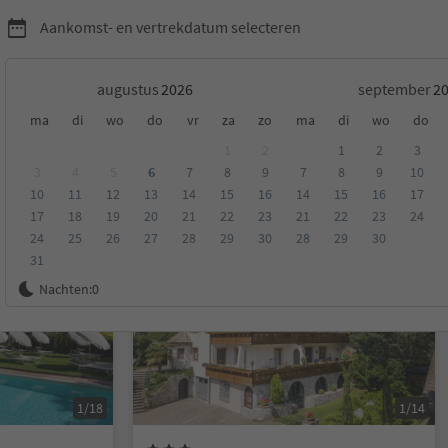
Aankomst- en vertrekdatum selecteren
augustus
september
ma
di
wo
do
vr
za
zo
ma
di
wo
do
ano en omgeving
1
2
1
2
3
3
4
5
6
7
8
9
7
8
9
10
10
11
12
13
14
15
16
14
15
16
17
eling
Categorie
Type catering
Duurzame accommodatie
17
18
19
20
21
22
23
21
22
23
24
24
25
26
27
28
29
30
28
29
30
31
Online te boeken
Nachten:
0
1/18
1/14