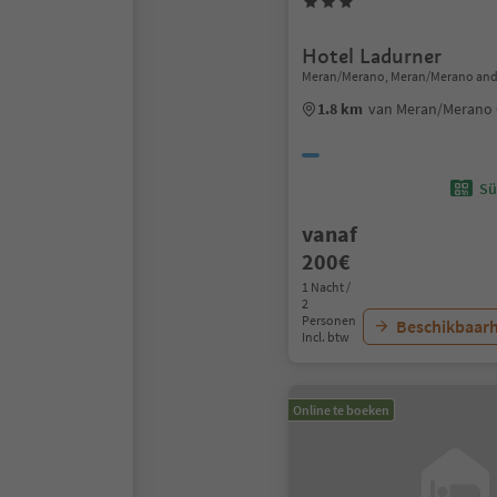
Hotel Ladurner
Meran/Merano, Meran/Merano and
1.8 km
van Meran/Merano
Sü
vanaf
200€
1 Nacht /
2
Personen
Beschikbaarh
Incl. btw
Online te boeken