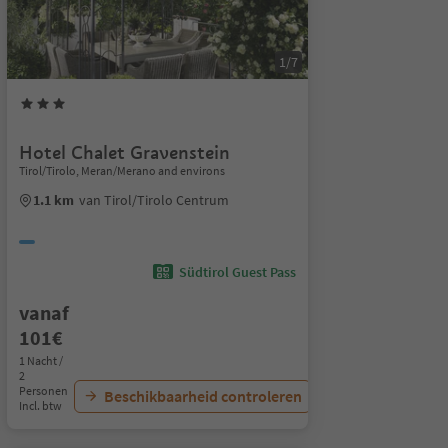
1/7
Hotel Chalet Gravenstein
Tirol/Tirolo, Meran/Merano and environs
1.1 km
van Tirol/Tirolo Centrum
Südtirol Guest Pass
vanaf
101€
1 Nacht /
2
Personen
Beschikbaarheid controleren
Incl. btw