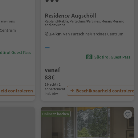
Residence Augschöll
 environs
Rabland/Rablà, Partschins/Parcines, Meran/Merano
and environs
 Centrum
1.4 km
van Partschins/Parcines Centrum
dtirol Guest Pass
Südtirol Guest Pass
vanaf
88€
1 Nacht / 1
appartement
eid controleren
Beschikbaarheid controleren
Incl. btw
Online te boeken