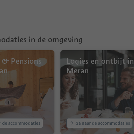
daties in de omgeving
 & Pensions
Logies en ontbijt in
an
Meran
r de accommodaties
Ga naar de accommodaties