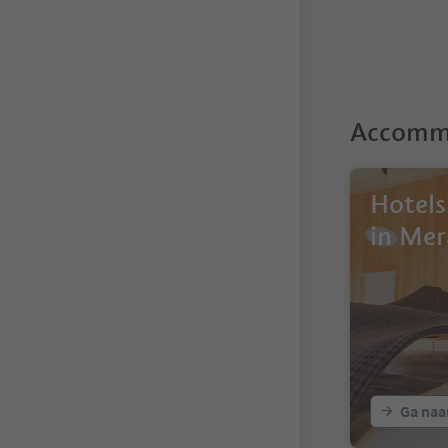
Accommo
Hotels
in Mer
Ga naa