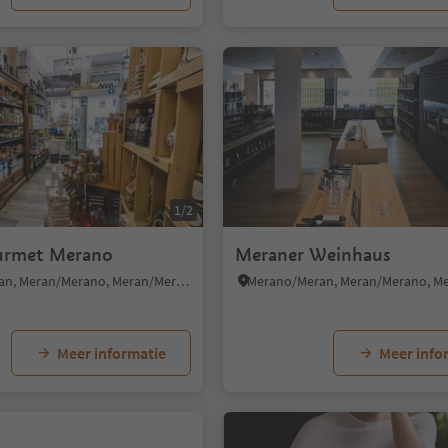
1/2
urmet Merano
Meraner Weinhaus
Merano/Meran, Meran/Merano, Meran/Merano and environs
Meer informatie
Meer info