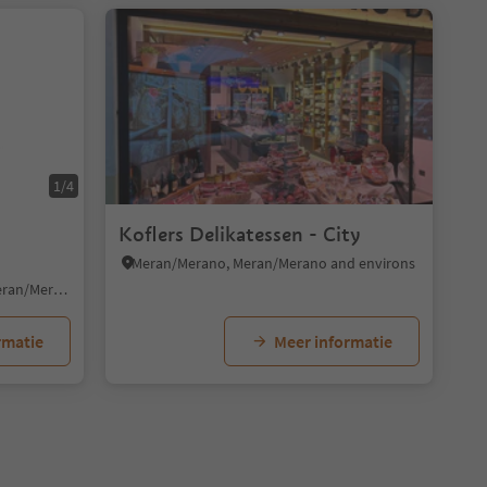
1/4
Koflers Delikatessen - City
Meran/Merano, Meran/Merano and environs
Merano/Meran, Meran/Merano, Meran/Merano and environs
rmatie
Meer informatie