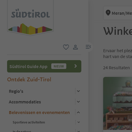
Meran/Me
Winke
menulink
Ervaar het ple
favoriet
gebruikerslink
hart van de sta
Südtirol Guide App
NIEUW
24
Resultaten
Ontdek Zuid-Tirol
Regio's
Accommodaties
Belevenissen en evenementen
Sportieve activiteiten
In de natuur