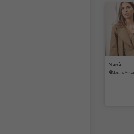
Nanà
Meran/Meran
1