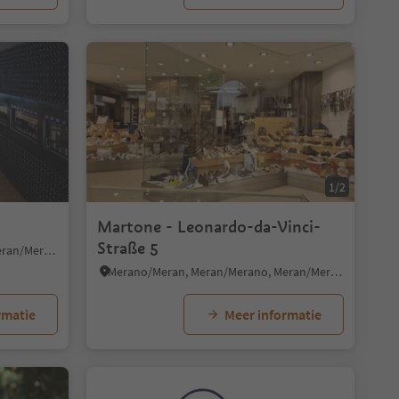
1/2
Martone - Leonardo-da-Vinci-
Straße 5
Merano/Meran, Meran/Merano, Meran/Merano and environs
Merano/Meran, Meran/Merano, Meran/Merano and environs
rmatie
Meer informatie