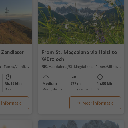
Zendleser
From St. Magdalena via Halsl to
Würzjoch
S. Maddalena/St. Magdalena - Funes/Villnöss, Villnöss/Funes, Dolomites Region Lüsen Villnöss
S. Maddalena/St. Magdalena - Funes/Villnöss, Villnöss/Funes, Dolomites Region Lüsen Villnöss
3h:19 Min
Medium
972 m
4h:55 Min
l
Duur
Moeilijkheidsgraad
Hoogteverschil
Duur
 informatie
Meer informatie