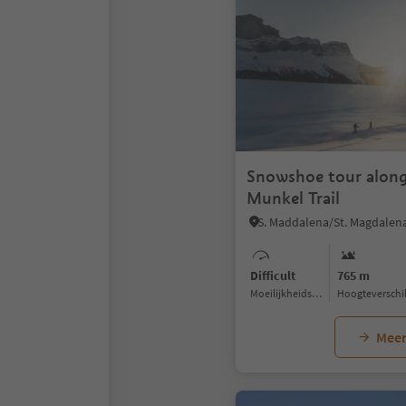
Snowshoe tour along
Munkel Trail
Difficult
765 m
Moeilijkheidsgraad
Hoogteverschi
Meer