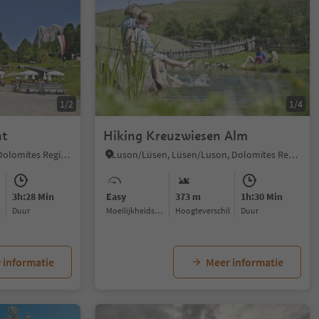
1/2
1/4
nt
Hiking Kreuzwiesen Alm
Colle/Koll, Villnöss/Funes, Dolomites Region Lüsen Villnöss
Luson/Lüsen, Lüsen/Luson, Dolomites Region Lüsen Villnöss
3h:28 Min
Easy
373 m
1h:30 Min
l
Duur
Moeilijkheidsgraad
Hoogteverschil
Duur
 informatie
Meer informatie