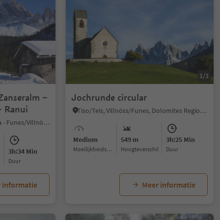
1/3
 Zanseralm –
Jochrunde circular
- Ranui
Tiso/Teis, Villnöss/Funes, Dolomites Region Lüsen Villnöss
S. Maddalena/St. Magdalena - Funes/Villnöss, Villnöss/Funes, Dolomites Region Lüsen Villnöss
Medium
549 m
3h:25 Min
Moeilijkheidsgraad
Hoogteverschil
Duur
3h:34 Min
l
Duur
 informatie
Meer informatie