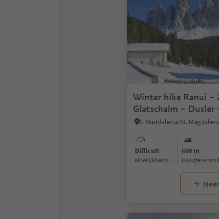
Winter hike Ranui –
Glatschalm – Dusler 
Difficult
608 m
Moeilijkheidsgraad
Hoogteverschi
Meer