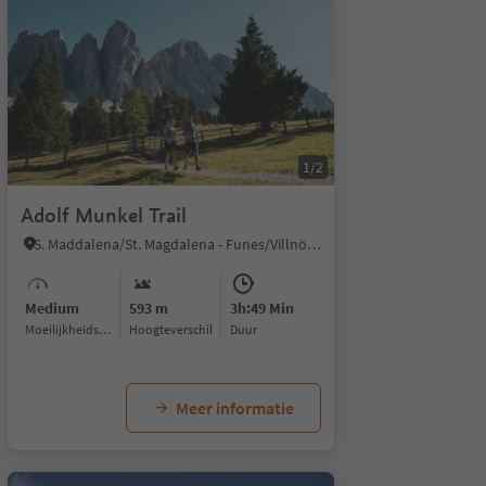
1/2
Adolf Munkel Trail
S. Maddalena/St. Magdalena - Funes/Villnöss, Villnöss/Funes, Dolomites Region Lüsen Villnöss
Medium
593 m
3h:49 Min
Moeilijkheidsgraad
Hoogteverschil
Duur
Meer informatie