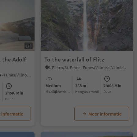
1/3
 the Adolf
To the waterfall of Flitz
S. Pietro/St. Peter - Funes/Villnöss, Villnöss/Funes, Dolomites Region Lüsen Villnöss
S. Maddalena/St. Magdalena - Funes/Villnöss, Villnöss/Funes, Dolomites Region Lüsen Villnöss
Medium
358 m
2h:08 Min
Moeilijkheidsgraad
Hoogteverschil
Duur
2h:46 Min
l
Duur
 informatie
Meer informatie