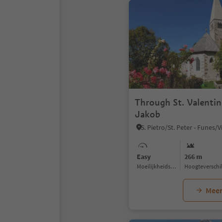
Through St. Valentin
Jakob
Easy
266 m
Moeilijkheidsgraad
Hoogteverschi
Meer