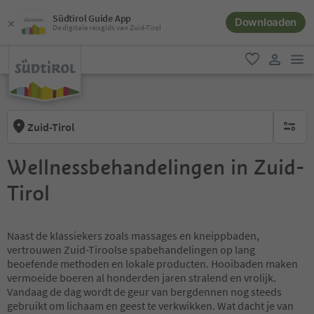
Südtirol Guide App
Downloaden
De digitale reisgids van Zuid-Tirol
men
favoriet
gebruike
Zuid-Tirol
geen act
Wellnessbehandelingen in Zuid-
Tirol
Naast de klassiekers zoals massages en kneippbaden,
vertrouwen Zuid-Tiroolse spabehandelingen op lang
beoefende methoden en lokale producten. Hooibaden maken
vermoeide boeren al honderden jaren stralend en vrolijk.
Vandaag de dag wordt de geur van bergdennen nog steeds
gebruikt om lichaam en geest te verkwikken. Wat dacht je van